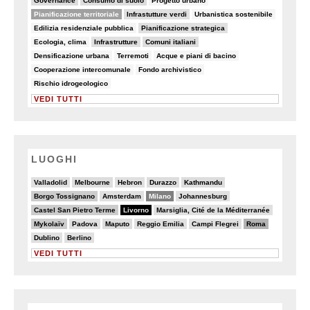
Governance
Consumo di suolo
Progetto urbano
44/82
10/82
6/82
Pianificazione territoriale
Infrastutture verdi
Urbanistica sostenibile
7/82
11/82
Edilizia residenziale pubblica
Pianificazione strategica
6/82
15/82
18/82
Ecologia, clima
Infrastrutture
Comuni italiani
8/82
8/82
5/82
Densificazione urbana
Terremoti
Acque e piani di bacino
7/82
7/82
Cooperazione intercomunale
Fondo archivistico
7/82
Rischio idrogeologico
VEDI TUTTI
LUOGHI
3/20
5/20
2/20
5/20
4/20
Valladolid
Melbourne
Hebron
Durazzo
Kathmandu
6/20
3/20
13/20
3/20
Borgo Tossignano
Amsterdam
Milano
Johannesburg
6/20
20/20
2/20
Castel San Pietro Terme
Livorno
Marsiglia, Cité de la Méditerranée
7/20
2/20
4/20
2/20
3/20
9/20
Mykolaïv
Padova
Maputo
Reggio Emilia
Campi Flegrei
Roma
3/20
2/20
Dublino
Berlino
VEDI TUTTI