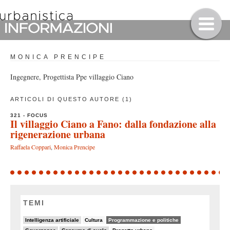
MONICA PRENCIPE
Ingegnere, Progettista Ppe villaggio Ciano
ARTICOLI DI QUESTO AUTORE (1)
321 - FOCUS
Il villaggio Ciano a Fano: dalla fondazione alla
rigenerazione urbana
Raffaela Coppari
,
Monica Prencipe
TEMI
11/82
7/82
64/82
Intelligenza artificiale
Cultura
Programmazione e politiche
18/82
19/82
7/82