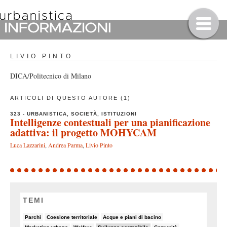
LIVIO PINTO
DICA/Politecnico di Milano
ARTICOLI DI QUESTO AUTORE (1)
323 - URBANISTICA, SOCIETÀ, ISTITUZIONI
Intelligenze contestuali per una pianificazione
adattiva: il progetto MOHYCAM
Luca Lazzarini
,
Andrea Parma
,
Livio Pinto
TEMI
6/90
8/90
5/90
Parchi
Coesione territoriale
Acque e piani di bacino
5/90
5/90
19/90
7/90