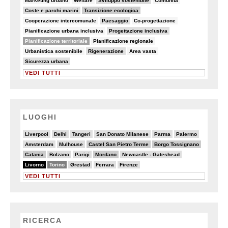
Marketing urbano
Welfare
Sviluppo sostenibile
Comunità
19/90
30/90
Coste e parchi marini
Transizione ecologica
7/90
14/90
6/90
Cooperazione intercomunale
Paesaggio
Co-progettazione
6/90
10/90
Pianificazione urbana inclusiva
Progettazione inclusiva
48/90
5/90
Pianificazione territoriale
Pianificazione regionale
6/90
16/90
7/90
Urbanistica sostenibile
Rigenerazione
Area vasta
10/90
Sicurezza urbana
VEDI TUTTI
LUOGHI
3/20
4/20
2/20
3/20
2/20
2/20
Liverpool
Delhi
Tangeri
San Donato Milanese
Parma
Palermo
3/20
4/20
6/20
6/20
Amsterdam
Mulhouse
Castel San Pietro Terme
Borgo Tossignano
6/20
4/20
4/20
6/20
3/20
Catania
Bolzano
Parigi
Mordano
Newcastle - Gateshead
20/20
13/20
4/20
2/20
2/20
Livorno
Torino
Ørestad
Ferrara
Firenze
VEDI TUTTI
RICERCA