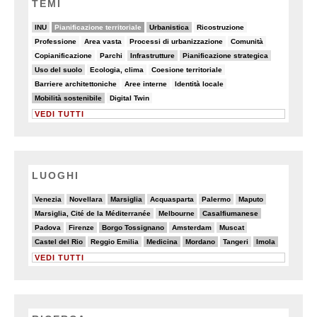
TEMI
22/82
44/82
26/82
6/82
INU
Pianificazione territoriale
Urbanistica
Ricostruzione
5/82
6/82
8/82
6/82
Professione
Area vasta
Processi di urbanizzazione
Comunità
5/82
6/82
15/82
11/82
Copianificazione
Parchi
Infrastrutture
Pianificazione strategica
9/82
6/82
8/82
Uso del suolo
Ecologia, clima
Coesione territoriale
7/82
8/82
7/82
Barriere architettoniche
Aree interne
Identità locale
25/82
5/82
Mobilità sostenibile
Digital Twin
VEDI TUTTI
LUOGHI
4/20
4/20
6/20
3/20
2/20
4/20
Venezia
Novellara
Marsiglia
Acquasparta
Palermo
Maputo
2/20
5/20
6/20
Marsiglia, Cité de la Méditerranée
Melbourne
Casalfiumanese
2/20
2/20
6/20
3/20
3/20
Padova
Firenze
Borgo Tossignano
Amsterdam
Muscat
6/20
2/20
6/20
6/20
2/20
6/20
Castel del Rio
Reggio Emilia
Medicina
Mordano
Tangeri
Imola
VEDI TUTTI