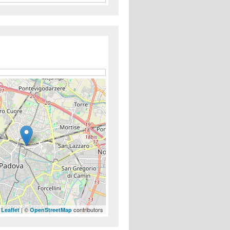
| ©
contributors
Leaflet
OpenStreetMap