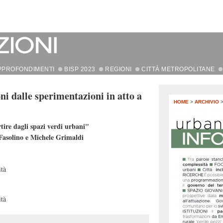
PPROFONDIMENTI
BISP 2023
REGIONI
CITTÀ METROPOLITANE
oni dalle sperimentazioni in atto a
HOME
>
ARCHIVIO
rtire dagli spazi verdi urbani"
Fasolino e Michele Grimaldi
ità
ità