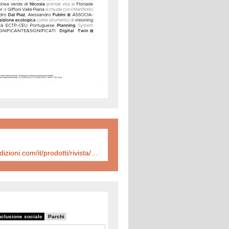
https://www.inuedizioni.com/it/prodotti/rivista/n-319-urbanistica-informazioni-gennaio-febbraio-2025
nclusione sociale
Parchi