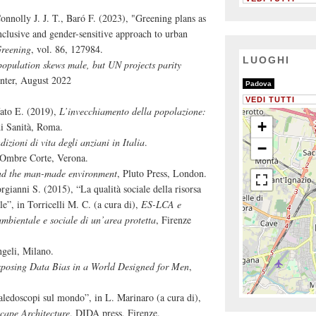
nnolly J. J. T., Baró F. (2023), "Greening plans as
inclusive and gender-sensitive approach to urban
reening
, vol. 86, 127984.
LUOGHI
opulation skews male, but UN projects parity
nter, August 2022
2/2
Padova
.
VEDI TUTTI
fato E. (2019),
L’invecchiamento della popolazione:
+
di Sanità, Roma.
izioni di vita degli anziani in Italia
.
−
 Ombre Corte, Verona.
d the man-made environment
, Pluto Press, London.
rgianni S. (2015), “La qualità sociale della risorsa
le”, in Torricelli M. C. (a cura di),
ES-LCA e
ambientale e sociale di un’area protetta
, Firenze
geli, Milano.
posing Data Bias in a World Designed for Men
,
aledoscopi sul mondo”, in L. Marinaro (a cura di),
ape Architecture
, DIDA press, Firenze.