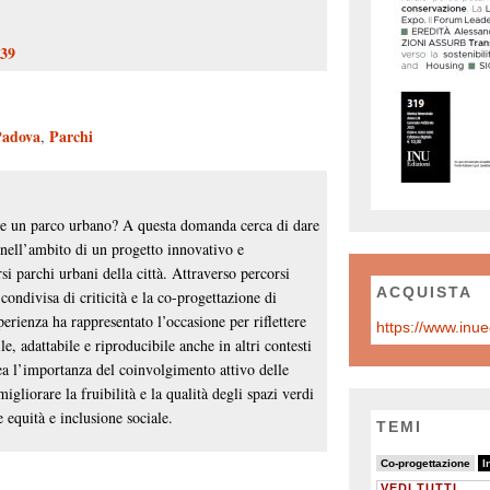
039
Padova
Parchi
,
ile un parco urbano? A questa domanda cerca di dare
 nell’ambito di un progetto innovativo e
rsi parchi urbani della città. Attraverso percorsi
ACQUISTA
 condivisa di criticità e la co-progettazione di
sperienza ha rappresentato l’occasione per riflettere
, adattabile e riproducibile anche in altri contesti
inea l’importanza del coinvolgimento attivo delle
igliorare la fruibilità e la qualità degli spazi verdi
equità e inclusione sociale.
TEMI
4/26
26/26
6/26
Co-progettazione
I
VEDI TUTTI