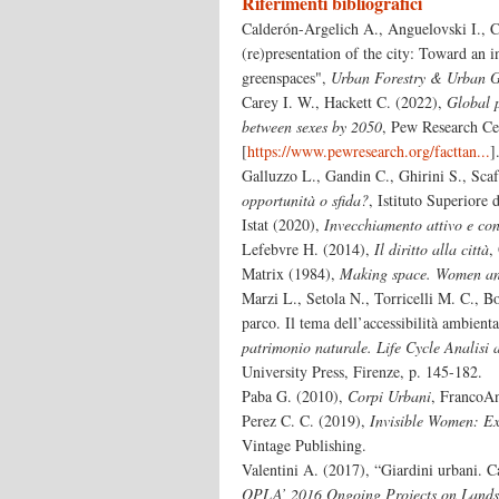
Riferimenti bibliografici
Calderón-Argelich A., Anguelovski I., Co
(re)presentation of the city: Toward an 
greenspaces",
Urban Forestry & Urban G
Carey I. W., Hackett C. (2022),
Global p
between sexes by 2050
, Pew Research Ce
[
https://www.pewresearch.org/facttan...
]
Galluzzo L., Gandin C., Ghirini S., Sca
opportunità o sfida?
, Istituto Superiore 
Istat (2020),
Invecchiamento attivo e cond
Lefebvre H. (2014),
Il diritto alla città
,
Matrix (1984),
Making space. Women an
Marzi L., Setola N., Torricelli M. C., Bo
parco. Il tema dell’accessibilità ambienta
patrimonio naturale. Life Cycle Analisi 
University Press, Firenze, p. 145-182.
Paba G. (2010),
Corpi Urbani
, FrancoAn
Perez C. C. (2019),
Invisible Women: Ex
Vintage Publishing.
Valentini A. (2017), “Giardini urbani. C
OPLA’ 2016 Ongoing Projects on Landsc