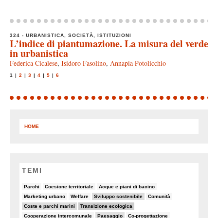
324 - URBANISTICA, SOCIETÀ, ISTITUZIONI
L’indice di piantumazione. La misura del verde
in urbanistica
Federica Cicalese
,
Isidoro Fasolino
,
Annapia Potolicchio
1
|
2
|
3
|
4
|
5
|
6
HOME
TEMI
6/90
8/90
5/90
Parchi
Coesione territoriale
Acque e piani di bacino
5/90
5/90
19/90
7/90
Marketing urbano
Welfare
Sviluppo sostenibile
Comunità
19/90
30/90
Coste e parchi marini
Transizione ecologica
7/90
14/90
6/90
Cooperazione intercomunale
Paesaggio
Co-progettazione