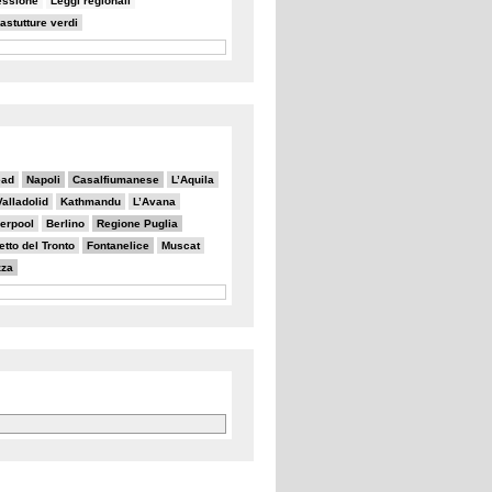
essione
Leggi regionali
rastutture verdi
ead
Napoli
Casalfiumanese
L’Aquila
Valladolid
Kathmandu
L’Avana
verpool
Berlino
Regione Puglia
tto del Tronto
Fontanelice
Muscat
zza