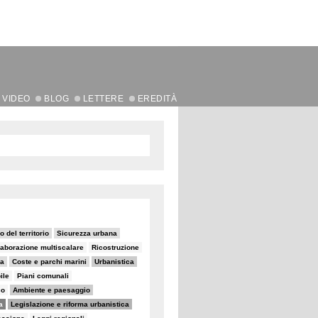
VIDEO
BLOG
LETTERE
EREDITÀ
 del territorio
Sicurezza urbana
laborazione multiscalare
Ricostruzione
na
Coste e parchi marini
Urbanistica
ile
Piani comunali
co
Ambiente e paesaggio
a
Legislazione e riforma urbanistica