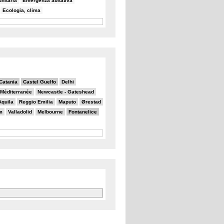
nitaria
Emergenza abitativa
Ecologia, clima
Catania
Castel Guelfo
Delhi
a Méditerranée
Newcastle - Gateshead
Aquila
Reggio Emilia
Maputo
Ørestad
m
Valladolid
Melbourne
Fontanelice