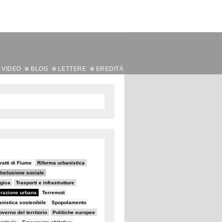
VIDEO
BLOG
LETTERE
EREDITÀ
ratti di Fiume
Riforma urbanistica
Inclusione sociale
egica
Trasporti e infrastrutture
razione urbana
Terremoti
nistica sostenibile
Spopolamento
verno del territorio
Politiche europee