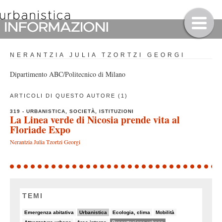
NERANTZIA JULIA TZORTZI GEORGI
Dipartimento ABC/Politecnico di Milano
ARTICOLI DI QUESTO AUTORE (1)
319 - URBANISTICA, SOCIETÀ, ISTITUZIONI
La Linea verde di Nicosia prende vita al
Floriade Expo
Nerantzia Julia Tzortzi Georgi
TEMI
7/82
26/82
6/82
5/82
Emergenza abitativa
Urbanistica
Ecologia, clima
Mobilità
5/82
8/82
50/82