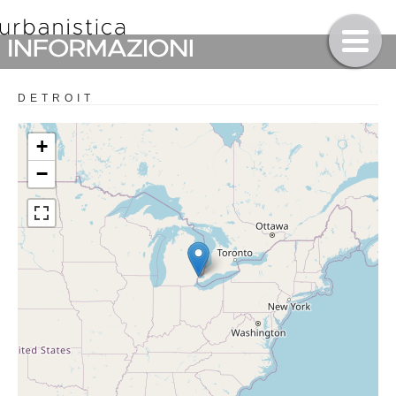
DETROIT
+
−