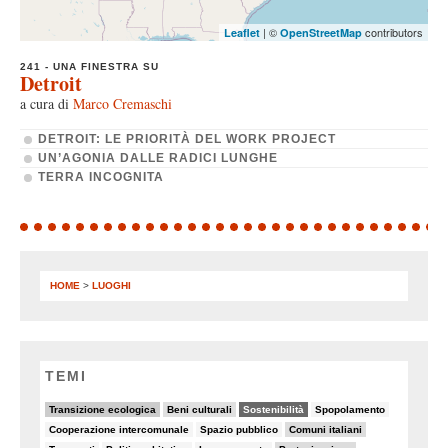
| ©
contributors
Leaflet
OpenStreetMap
241 - UNA FINESTRA SU
Detroit
a cura di
Marco Cremaschi
DETROIT: LE PRIORITÀ DEL WORK PROJECT
UN’AGONIA DALLE RADICI LUNGHE
TERRA INCOGNITA
HOME
>
LUOGHI
TEMI
30/90
11/90
69/90
6/90
Transizione ecologica
Beni culturali
Sostenibilità
Spopolamento
7/90
8/90
18/90
Cooperazione intercomunale
Spazio pubblico
Comuni italiani
8/90
8/90
5/90
24/90