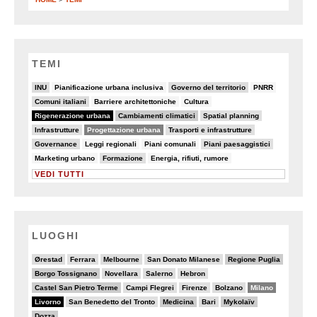
TEMI
22/82
5/82
19/82
7/82
INU
Pianificazione urbana inclusiva
Governo del territorio
PNRR
18/82
7/82
7/82
Comuni italiani
Barriere architettoniche
Cultura
82/82
25/82
9/82
Rigenerazione urbana
Cambiamenti climatici
Spatial planning
15/82
50/82
15/82
Infrastrutture
Progettazione urbana
Trasporti e infrastrutture
18/82
5/82
7/82
10/82
Governance
Leggi regionali
Piani comunali
Piani paesaggistici
5/82
9/82
6/82
Marketing urbano
Formazione
Energia, rifiuti, rumore
VEDI TUTTI
LUOGHI
4/20
2/20
5/20
3/20
7/20
Ørestad
Ferrara
Melbourne
San Donato Milanese
Regione Puglia
6/20
4/20
4/20
2/20
Borgo Tossignano
Novellara
Salerno
Hebron
6/20
3/20
2/20
4/20
13/20
Castel San Pietro Terme
Campi Flegrei
Firenze
Bolzano
Milano
20/20
3/20
6/20
5/20
7/20
Livorno
San Benedetto del Tronto
Medicina
Bari
Mykolaïv
6/20
Dozza