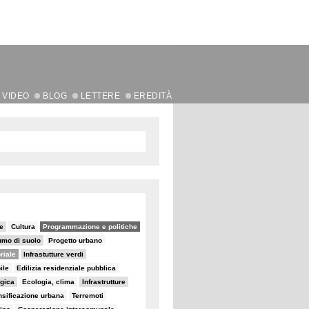
VIDEO
BLOG
LETTERE
EREDITÀ
le
Cultura
Programmazione e politiche
mo di suolo
Progetto urbano
oriale
Infrastutture verdi
ile
Edilizia residenziale pubblica
egica
Ecologia, clima
Infrastrutture
sificazione urbana
Terremoti