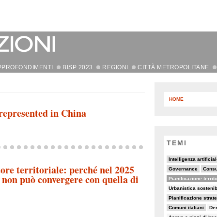
PPROFONDIMENTI
BISP 2023
REGIONI
CITTÀ METROPOLITANE
HOME
represented in China
TEMI
11/82
7/82
64/82
Intelligenza artificia
tore territoriale: perché nel 2025
18/82
19/82
7/82
Governance
Consu
e non può convergere con quella di
44/82
10/82
Pianificazione territ
6/82
7/82
Urbanistica sostenib
11/82
6/82
15/82
Pianificazione strat
18/82
8/82
8/82
Comuni italiani
Den
5/82
7/82