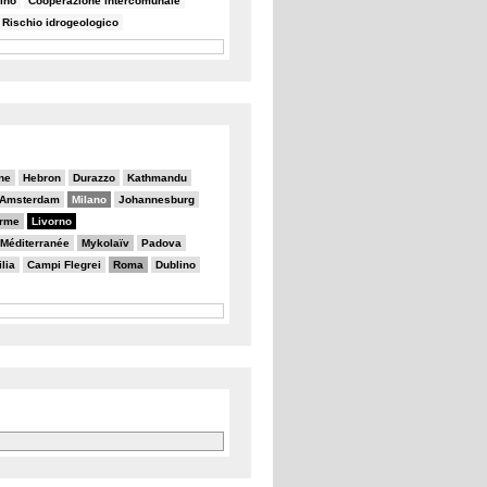
ino
Cooperazione intercomunale
Rischio idrogeologico
ne
Hebron
Durazzo
Kathmandu
Amsterdam
Milano
Johannesburg
erme
Livorno
a Méditerranée
Mykolaïv
Padova
lia
Campi Flegrei
Roma
Dublino