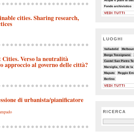
Acque e piani di bac
7/82
7/82
Fondo archivistico
VEDI TUTTI
nable cities. Sharing research,
tices
LUOGHI
3/20
5/20
2/20
5/20
4/20
Valladolid
Melbour
6/20
3/20
13/20
3/20
Borgo Tossignano
Cities. Verso la neutralità
6/20
20/20
Castel San Pietro T
o approccio al governo delle città?
2/20
7/20
2/20
Marsiglia, Cité de l
4/20
2/20
3/20
9/20
3/20
Maputo
Reggio Emi
2/20
Berlino
VEDI TUTTI
ssione di urbanista/pianificatore
ampado
RICERCA