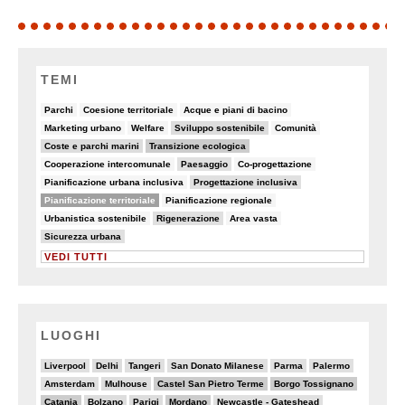
TEMI
6/90
8/90
5/90
Parchi
Coesione territoriale
Acque e piani di bacino
5/90
5/90
19/90
7/90
Marketing urbano
Welfare
Sviluppo sostenibile
Comunità
19/90
30/90
Coste e parchi marini
Transizione ecologica
7/90
14/90
6/90
Cooperazione intercomunale
Paesaggio
Co-progettazione
6/90
10/90
Pianificazione urbana inclusiva
Progettazione inclusiva
48/90
5/90
Pianificazione territoriale
Pianificazione regionale
6/90
16/90
7/90
Urbanistica sostenibile
Rigenerazione
Area vasta
10/90
Sicurezza urbana
VEDI TUTTI
LUOGHI
3/20
4/20
2/20
3/20
2/20
2/20
Liverpool
Delhi
Tangeri
San Donato Milanese
Parma
Palermo
3/20
4/20
6/20
6/20
Amsterdam
Mulhouse
Castel San Pietro Terme
Borgo Tossignano
6/20
4/20
4/20
6/20
3/20
Catania
Bolzano
Parigi
Mordano
Newcastle - Gateshead