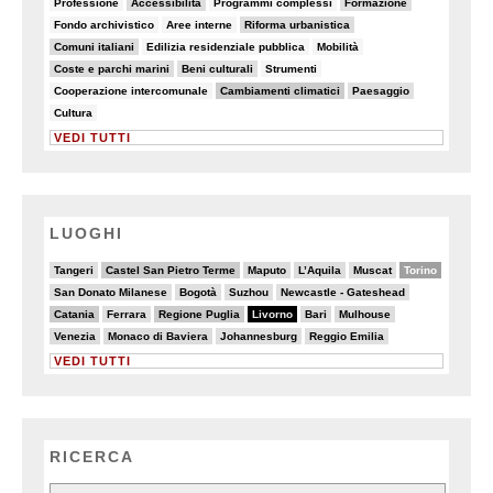
Professione
Accessibilità
Programmi complessi
Formazione
7/82
8/82
20/82
Fondo archivistico
Aree interne
Riforma urbanistica
18/82
7/82
5/82
Comuni italiani
Edilizia residenziale pubblica
Mobilità
19/82
11/82
6/82
Coste e parchi marini
Beni culturali
Strumenti
7/82
25/82
13/82
Cooperazione intercomunale
Cambiamenti climatici
Paesaggio
7/82
Cultura
VEDI TUTTI
LUOGHI
2/20
6/20
4/20
4/20
3/20
10/20
Tangeri
Castel San Pietro Terme
Maputo
L’Aquila
Muscat
Torino
3/20
2/20
2/20
3/20
San Donato Milanese
Bogotà
Suzhou
Newcastle - Gateshead
6/20
2/20
7/20
20/20
5/20
4/20
Catania
Ferrara
Regione Puglia
Livorno
Bari
Mulhouse
4/20
4/20
3/20
2/20
Venezia
Monaco di Baviera
Johannesburg
Reggio Emilia
VEDI TUTTI
RICERCA