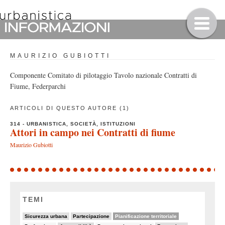
MAURIZIO GUBIOTTI
Componente Comitato di pilotaggio Tavolo nazionale Contratti di
Fiume, Federparchi
ARTICOLI DI QUESTO AUTORE (1)
314 - URBANISTICA, SOCIETÀ, ISTITUZIONI
Attori in campo nei Contratti di fiume
Maurizio Gubiotti
TEMI
10/82
22/82
44/82
Sicurezza urbana
Partecipazione
Pianificazione territoriale
5/82
23/82
5/82
9/82