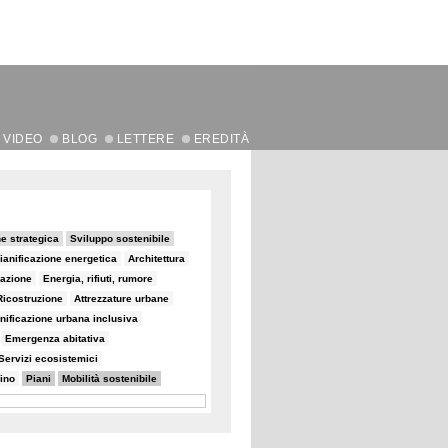
VIDEO
BLOG
LETTERE
EREDITÀ
ne strategica
Sviluppo sostenibile
ianificazione energetica
Architettura
zazione
Energia, rifiuti, rumore
Ricostruzione
Attrezzature urbane
nificazione urbana inclusiva
Emergenza abitativa
Servizi ecosistemici
ino
Piani
Mobilità sostenibile