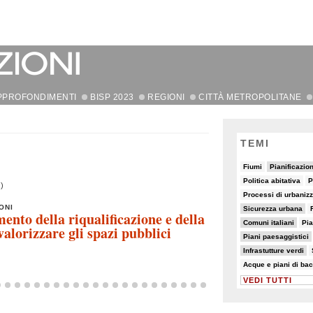
PPROFONDIMENTI
BISP 2023
REGIONI
CITTÀ METROPOLITANE
TEMI
8/82
11/82
19/82
Fiumi
Pianificazio
8/82
5/82
7/82
Politica abitativa
P
)
8/82
6/82
Processi di urbaniz
10/82
6/82
5/82
ONI
Sicurezza urbana
ento della riqualificazione e della
18/82
5/82
Comuni italiani
Pia
lorizzare gli spazi pubblici
10/82
7/82
Piani paesaggistici
10/82
6/82
Infrastutture verdi
5/82
28/82
25/82
Acque e piani di bac
VEDI TUTTI