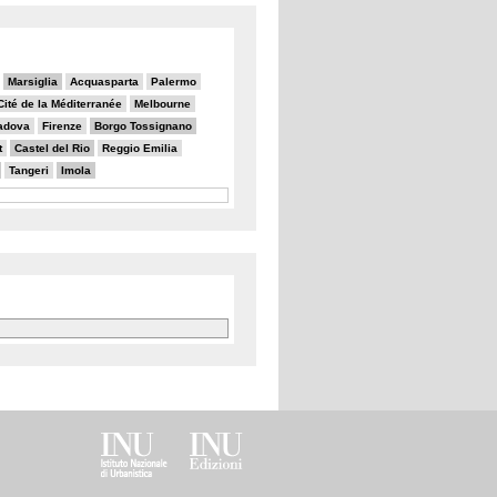
Marsiglia
Acquasparta
Palermo
Cité de la Méditerranée
Melbourne
adova
Firenze
Borgo Tossignano
t
Castel del Rio
Reggio Emilia
Tangeri
Imola