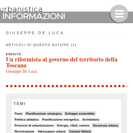
GIUSEPPE DE LUCA
ARTICOLI DI QUESTO AUTORE (1)
EREDITÀ
Un riformista al governo del territorio della
Toscana
Giuseppe De Luca
TEMI
8/82
11/82
19/82
Fiumi
Pianificazione strategica
Sviluppo sostenibile
8/82
5/82
7/82
Politica abitativa
Pianificazione energetica
Architettura
8/82
6/82
10/82
Processi di urbanizzazione
Energia, rifiuti, rumore
Sicurezza urbana
6/82
5/82
18/82
Ricostruzione
Attrezzature urbane
Comuni italiani