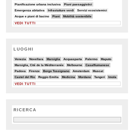
5/82
10/82
Pianificazione urbana inclusiva
Piani paesaggistici
7/82
10/82
6/82
Emergenza abitativa
Infrastutture verdi
Servizi ecosistemici
5/82
28/82
25/82
Acque e piani di bacino
Piani
Mobilità sostenibile
VEDI TUTTI
LUOGHI
4/20
4/20
6/20
3/20
2/20
4/20
Venezia
Novellara
Marsiglia
Acquasparta
Palermo
Maputo
2/20
5/20
6/20
Marsiglia, Cité de la Méditerranée
Melbourne
Casalfiumanese
2/20
2/20
6/20
3/20
3/20
Padova
Firenze
Borgo Tossignano
Amsterdam
Muscat
6/20
2/20
6/20
6/20
2/20
6/20
Castel del Rio
Reggio Emilia
Medicina
Mordano
Tangeri
Imola
VEDI TUTTI
RICERCA