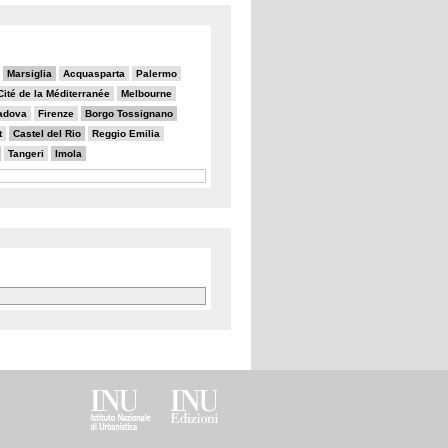
Marsiglia
Acquasparta
Palermo
Cité de la Méditerranée
Melbourne
adova
Firenze
Borgo Tossignano
t
Castel del Rio
Reggio Emilia
Tangeri
Imola