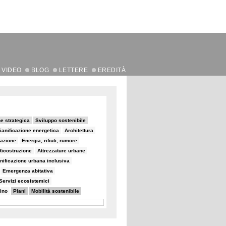
VIDEO
BLOG
LETTERE
EREDITÀ
ne strategica
Sviluppo sostenibile
ianificazione energetica
Architettura
zazione
Energia, rifiuti, rumore
Ricostruzione
Attrezzature urbane
nificazione urbana inclusiva
Emergenza abitativa
Servizi ecosistemici
ino
Piani
Mobilità sostenibile