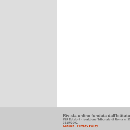
Rivista online fondata dall'Istitu
INU Edizioni - Iscrizione Tribunale di Roma n. 
3915/2001
Cookies
-
Privacy Policy