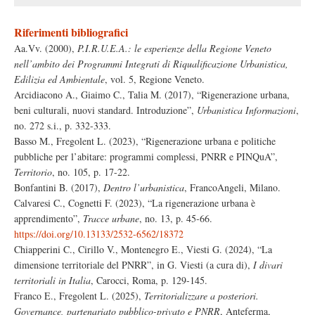
Riferimenti bibliografici
Aa.Vv. (2000),
P.I.R.U.E.A.: le esperienze della Regione Veneto
nell’ambito dei Programmi Integrati di Riqualificazione Urbanistica,
Edilizia ed Ambientale
, vol. 5, Regione Veneto.
Arcidiacono A., Giaimo C., Talia M. (2017), “Rigenerazione urbana,
beni culturali, nuovi standard. Introduzione”,
Urbanistica Informazioni
,
no. 272 s.i., p. 332-333.
Basso M., Fregolent L. (2023), “Rigenerazione urbana e politiche
pubbliche per l’abitare: programmi complessi, PNRR e PINQuA”,
Territorio
, no. 105, p. 17-22.
Bonfantini B. (2017),
Dentro l’urbanistica
, FrancoAngeli, Milano.
Calvaresi C., Cognetti F. (2023), “La rigenerazione urbana è
apprendimento”,
Tracce urbane
, no. 13, p. 45-66.
https://doi.org/10.13133/2532-6562/18372
Chiapperini C., Cirillo V., Montenegro E., Viesti G. (2024), “La
dimensione territoriale del PNRR”, in G. Viesti (a cura di),
I divari
territoriali in Italia
, Carocci, Roma, p. 129-145.
Franco E., Fregolent L. (2025),
Territorializzare a posteriori.
Governance, partenariato pubblico-privato e PNRR
, Anteferma,