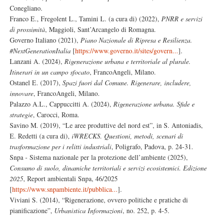
Conegliano.
Franco E., Fregolent L., Tamini L. (a cura di) (2022),
PNRR e servizi
di prossimità
, Maggioli, Sant’Arcangelo di Romagna.
Governo Italiano (2021),
Piano Nazionale di Ripresa e Resilienza.
#NextGenerationItalia
[
https://www.governo.it/sites/govern...
].
Lanzani A. (2024),
Rigenerazione urbana e territoriale al plurale.
Itinerari in un campo sfocato
, FrancoAngeli, Milano.
Ostanel E. (2017),
Spazi fuori dal Comune. Rigenerare, includere,
innovare
, FrancoAngeli, Milano.
Palazzo A.L., Cappuccitti A. (2024),
Rigenerazione urbana. Sfide e
strategie
, Carocci, Roma.
Savino M. (2019), “Le aree produttive del nord est”, in S. Antoniadis,
E. Redetti (a cura di),
iWRECKS. Questioni, metodi, scenari di
trasformazione per i relitti industriali
, Poligrafo, Padova, p. 24-31.
Snpa - Sistema nazionale per la protezione dell’ambiente (2025),
Consumo di suolo, dinamiche territoriali e servizi ecosistemici. Edizione
2025
, Report ambientali Snpa, 46/2025
[
https://www.snpambiente.it/pubblica...
].
Viviani S. (2014), “Rigenerazione, ovvero politiche e pratiche di
pianificazione”,
Urbanistica Informazioni
, no. 252, p. 4-5.