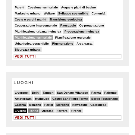
6/90
8/90
5/90
Parchi
Coesione territoriale
Acque e piani di bacino
5/90
5/90
19/90
7/90
Marketing urbano
Welfare
Sviluppo sostenibile
Comunità
19/90
30/90
Coste e parchi marini
Transizione ecologica
7/90
14/90
6/90
Cooperazione intercomunale
Paesaggio
Co-progettazione
6/90
10/90
Pianificazione urbana inclusiva
Progettazione inclusiva
48/90
5/90
Pianificazione territoriale
Pianificazione regionale
6/90
16/90
7/90
Urbanistica sostenibile
Rigenerazione
Area vasta
10/90
Sicurezza urbana
VEDI TUTTI
LUOGHI
3/20
4/20
2/20
3/20
2/20
2/20
Liverpool
Delhi
Tangeri
San Donato Milanese
Parma
Palermo
3/20
4/20
6/20
6/20
Amsterdam
Mulhouse
Castel San Pietro Terme
Borgo Tossignano
6/20
4/20
4/20
6/20
3/20
Catania
Bolzano
Parigi
Mordano
Newcastle - Gateshead
20/20
13/20
4/20
2/20
2/20
Livorno
Torino
Ørestad
Ferrara
Firenze
VEDI TUTTI