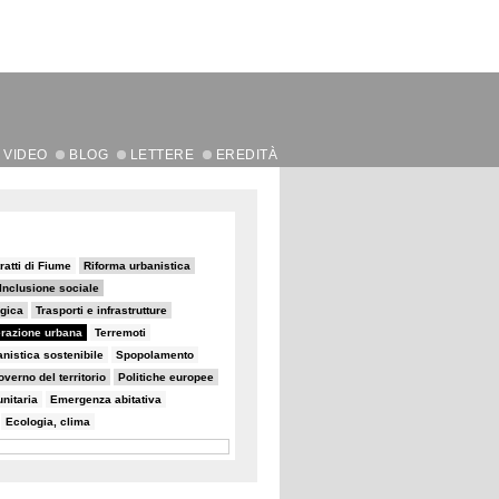
VIDEO
BLOG
LETTERE
EREDITÀ
ratti di Fiume
Riforma urbanistica
Inclusione sociale
egica
Trasporti e infrastrutture
razione urbana
Terremoti
nistica sostenibile
Spopolamento
verno del territorio
Politiche europee
nitaria
Emergenza abitativa
Ecologia, clima