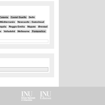
Catania
Castel Guelfo
Delhi
a Méditerranée
Newcastle - Gateshead
Aquila
Reggio Emilia
Maputo
Ørestad
m
Valladolid
Melbourne
Fontanelice