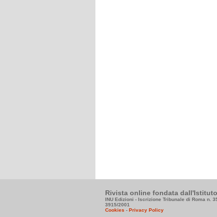
Rivista online fondata dall'Istitu
INU Edizioni - Iscrizione Tribunale di Roma n. 
3915/2001
Cookies
-
Privacy Policy