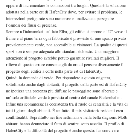
oppure di incrementare le connessioni tra luoghi. Questa è la soluzione
adottata nella parte est di HafenCity dove, per evitare il problema, le
intersezioni prefigurate sono numerose e finalizzate a perseguire
l’osmosi dei flussi di presenze.
Sempre a Dalmannkai, sul lato Elba, gli edifici si aprono a “U” verso il
fiume e al piano terra ogni fabbricato è provvisto di uno spazio privato
prevalentemente verde, non accessibile ai visitatori. La qualità di questi
spazi non è sempre adeguata allo standard richiesto. Una maggiore
attenzione al progetto avrebbe potuto garantire risultati migliori. Il
rilievo di questo errore consente già da ora di pensare diversamente il
progetto degli edifici a corte nella parte est di HafenCity.
Quindi la domanda di verde. Per rispondere a questa esigenza,
sottolineata anche dagli abitanti, il progetto della parte est di HafenCity
ne ipotizza una presenza più diffusa: le passeggiate sono alberate e
un’isola artificiale verde è prevista al centro del canale Baakenhafen.
Infine una scommessa: la coesistenza tra il ruolo di centralità e la vita di
tutti i giorni degli abitanti. È un fatto, il mix visitatori/ residenti crea
conflittualità. Soprattutto nei fine settimana e nella bella stagione. Molti
abitanti hanno denunciato il fatto di sentirsi sotto assedio. Il profilo di
HafenCity e la difficoltà del progetto è anche questo: far convivere