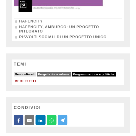
HAFENCITY
HAFENCITY, AMBURGO: UN PROGETTO
INTEGRATO
RISVOLTI SOCIALI DI UN PROGETTO UNICO
TEMI
11/64
50/64
64/64
Beni culturali
Progettazione urbana
Programmazione e politiche
VEDI TUTTI
CONDIVIDI