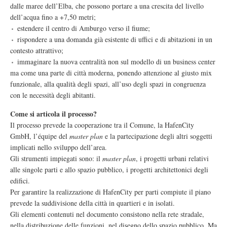
dalle maree dell’Elba, che possono portare a una crescita del livello
dell’acqua fino a +7,50 metri;
estendere il centro di Amburgo verso il fiume;
rispondere a una domanda già esistente di uffici e di abitazioni in un
contesto attrattivo;
immaginare la nuova centralità non sul modello di un business center
ma come una parte di città moderna, ponendo attenzione al giusto mix
funzionale, alla qualità degli spazi, all’uso degli spazi in congruenza
con le necessità degli abitanti.
Come si articola il processo?
Il processo prevede la cooperazione tra il Comune, la HafenCity
GmbH, l’équipe del
master plan
e la partecipazione degli altri soggetti
implicati nello sviluppo dell’area.
Gli strumenti impiegati sono: il
master plan
, i progetti urbani relativi
alle singole parti e allo spazio pubblico, i progetti architettonici degli
edifici.
Per garantire la realizzazione di HafenCity per parti compiute il piano
prevede la suddivisione della città in quartieri e in isolati.
Gli elementi contenuti nel documento consistono nella rete stradale,
nella distribuzione delle funzioni, nel disegno dello spazio pubblico. Ma