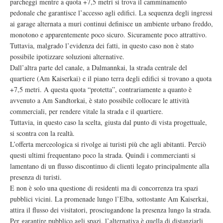
parcheggi mentre a quota +7,5 metri si trova il camminamento
pedonale che garantisce l’accesso agli edifici. La sequenza degli ingressi
ai garage alternata a muri continui definisce un ambiente urbano freddo,
monotono e apparentemente poco sicuro. Sicuramente poco attrattivo.
Tuttavia, malgrado l’evidenza dei fatti, in questo caso non è stato
possibile ipotizzare soluzioni alternative.
Dall’altra parte del canale, a Dalmannkai, la strada centrale del
quartiere (Am Kaiserkai) e il piano terra degli edifici si trovano a quota
+7,5 metri. A questa quota “protetta”, contrariamente a quanto è
avvenuto a Am Sandtorkai, è stato possibile collocare le attività
commerciali, per rendere vitale la strada e il quartiere.
Tuttavia, in questo caso la scelta, giusta dal punto di vista progettuale,
si scontra con la realtà.
L’offerta merceologica si rivolge ai turisti più che agli abitanti. Perciò
questi ultimi frequentano poco la strada. Quindi i commercianti si
lamentano di un flusso discontinuo di clienti legato principalmente alla
presenza di turisti.
E non è solo una questione di residenti ma di concorrenza tra spazi
pubblici vicini. La promenade lungo l’Elba, sottostante Am Kaiserkai,
attira il flusso dei visitatori, prosciugandone la presenza lungo la strada.
Per garantire pubblico agli spazi, l’alternativa è quella di distanziarli