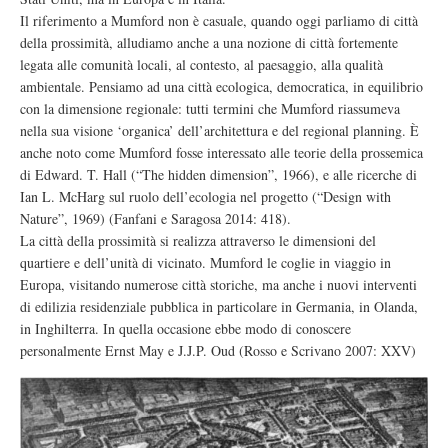
Il riferimento a Mumford non è casuale, quando oggi parliamo di città
della prossimità, alludiamo anche a una nozione di città fortemente
legata alle comunità locali, al contesto, al paesaggio, alla qualità
ambientale. Pensiamo ad una città ecologica, democratica, in equilibrio
con la dimensione regionale: tutti termini che Mumford riassumeva
nella sua visione ‘organica’ dell’architettura e del regional planning. È
anche noto come Mumford fosse interessato alle teorie della prossemica
di Edward. T. Hall (“The hidden dimension”, 1966), e alle ricerche di
Ian L. McHarg sul ruolo dell’ecologia nel progetto (“Design with
Nature”, 1969) (Fanfani e Saragosa 2014: 418).
La città della prossimità si realizza attraverso le dimensioni del
quartiere e dell’unità di vicinato. Mumford le coglie in viaggio in
Europa, visitando numerose città storiche, ma anche i nuovi interventi
di edilizia residenziale pubblica in particolare in Germania, in Olanda,
in Inghilterra. In quella occasione ebbe modo di conoscere
personalmente Ernst May e J.J.P. Oud (Rosso e Scrivano 2007: XXV)