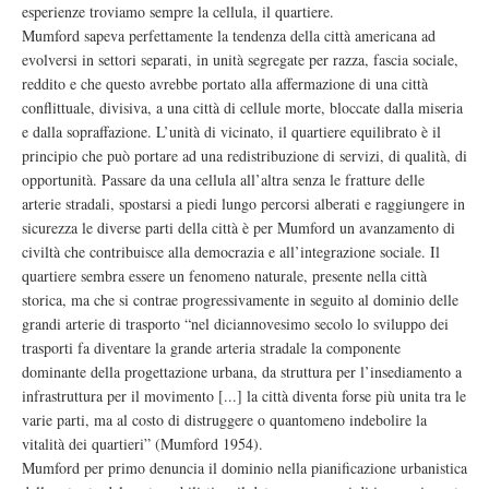
esperienze troviamo sempre la cellula, il quartiere.
Mumford sapeva perfettamente la tendenza della città americana ad
evolversi in settori separati, in unità segregate per razza, fascia sociale,
reddito e che questo avrebbe portato alla affermazione di una città
conflittuale, divisiva, a una città di cellule morte, bloccate dalla miseria
e dalla sopraffazione. L’unità di vicinato, il quartiere equilibrato è il
principio che può portare ad una redistribuzione di servizi, di qualità, di
opportunità. Passare da una cellula all’altra senza le fratture delle
arterie stradali, spostarsi a piedi lungo percorsi alberati e raggiungere in
sicurezza le diverse parti della città è per Mumford un avanzamento di
civiltà che contribuisce alla democrazia e all’integrazione sociale. Il
quartiere sembra essere un fenomeno naturale, presente nella città
storica, ma che si contrae progressivamente in seguito al dominio delle
grandi arterie di trasporto “nel diciannovesimo secolo lo sviluppo dei
trasporti fa diventare la grande arteria stradale la componente
dominante della progettazione urbana, da struttura per l’insediamento a
infrastruttura per il movimento [...] la città diventa forse più unita tra le
varie parti, ma al costo di distruggere o quantomeno indebolire la
vitalità dei quartieri” (Mumford 1954).
Mumford per primo denuncia il dominio nella pianificazione urbanistica