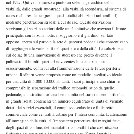
nel 1927. Qui venne messo a punto un sistema gerarchico della
viabilità, dalle grandi autostrade, alla viabilità secondaria, al sistema di
accesso alla residenza (per la quasi totalità abitazioni unifamiliari)
mediante penetrazioni stradali a cul de sac. Queste derivazioni
servivano gli spazi posteriori delle unità abitative che avevano il fronte
principale, con la zona notte, il soggiorno e il giardino, sul lato
opposto, aperto sul parco e la rete di percorsi pedonali che consentivano
di raggiungere le varie parti del quartiere e della città. La soluzione a
cul de sac fu una innovazione di successo che presto divenne il
palinsesto di infiniti quartieri novecenteschi e che, ripetuta
ossessivamente, contribuì alla frammentazione delle future periferie
urbane. Radburn venne proposta come un modello insediativo ideale
per una città di 5.000-10.000 abitanti. I suoi principi erano chiari e
comprensibili: separazione del traffico automobilistico da quello
pedonale, una struttura urbana ben definita nel suo contorno, articolata
in grandi isolati contenenti un numero equilibrato di unità di vicinato
dotati dei servizi essenziali, il complesso scolastico e il distretto
commerciale come centralità urbane per l’intera comunità. L’attenzione
all’immagine della città, all’importanza percettiva dei margini fisici,
degli spazi di confine, dei manufatti riconoscibili che costruiscono
l’identità dei quartieri e dei vicinati nasce ora, Kevin Lynch la