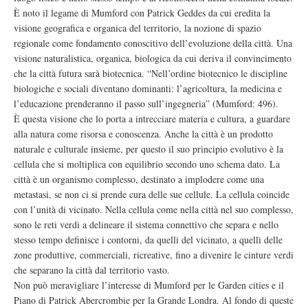
È noto il legame di Mumford con Patrick Geddes da cui eredita la
visione geografica e organica del territorio, la nozione di spazio
regionale come fondamento conoscitivo dell’evoluzione della città. Una
visione naturalistica, organica, biologica da cui deriva il convincimento
che la città futura sarà biotecnica. “Nell’ordine biotecnico le discipline
biologiche e sociali diventano dominanti: l’agricoltura, la medicina e
l’educazione prenderanno il passo sull’ingegneria” (Mumford: 496).
È questa visione che lo porta a intrecciare materia e cultura, a guardare
alla natura come risorsa e conoscenza. Anche la città è un prodotto
naturale e culturale insieme, per questo il suo principio evolutivo è la
cellula che si moltiplica con equilibrio secondo uno schema dato. La
città è un organismo complesso, destinato a implodere come una
metastasi, se non ci si prende cura delle sue cellule. La cellula coincide
con l’unità di vicinato. Nella cellula come nella città nel suo complesso,
sono le reti verdi a delineare il sistema connettivo che separa e nello
stesso tempo definisce i contorni, da quelli del vicinato, a quelli delle
zone produttive, commerciali, ricreative, fino a divenire le cinture verdi
che separano la città dal territorio vasto.
Non può meravigliare l’interesse di Mumford per le Garden cities e il
Piano di Patrick Abercrombie per la Grande Londra. Al fondo di queste