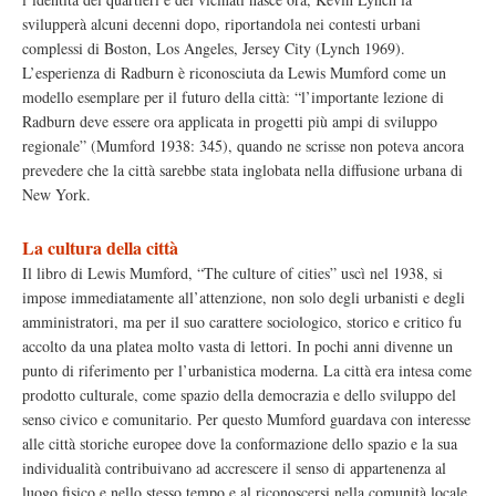
svilupperà alcuni decenni dopo, riportandola nei contesti urbani
complessi di Boston, Los Angeles, Jersey City (Lynch 1969).
L’esperienza di Radburn è riconosciuta da Lewis Mumford come un
modello esemplare per il futuro della città: “l’importante lezione di
Radburn deve essere ora applicata in progetti più ampi di sviluppo
regionale” (Mumford 1938: 345), quando ne scrisse non poteva ancora
prevedere che la città sarebbe stata inglobata nella diffusione urbana di
New York.
La cultura della città
Il libro di Lewis Mumford, “The culture of cities” uscì nel 1938, si
impose immediatamente all’attenzione, non solo degli urbanisti e degli
amministratori, ma per il suo carattere sociologico, storico e critico fu
accolto da una platea molto vasta di lettori. In pochi anni divenne un
punto di riferimento per l’urbanistica moderna. La città era intesa come
prodotto culturale, come spazio della democrazia e dello sviluppo del
senso civico e comunitario. Per questo Mumford guardava con interesse
alle città storiche europee dove la conformazione dello spazio e la sua
individualità contribuivano ad accrescere il senso di appartenenza al
luogo fisico e nello stesso tempo e al riconoscersi nella comunità locale.