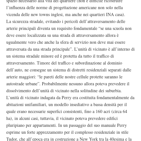
spazio necessario alla vita del quartiere (non è difficile ricostruire
l’influenza delle norme di progettazione americane non solo nella
vicenda delle new towns inglesi, ma anche nei quartieri INA casa).
La sicurezza stradale, evitando i pericoli dell’attraversamento delle
arterie principali diventa un requisito fondamentale “se una scuola non
deve essere localizzata su una strada di attraversamento allora è
ugualmente vero che anche la sfera di servizio non deve mai essere
attraversata da una strada principale”. L’unità di vicinato è all’interno di
un sistema stradale minore ed è protetta da tutto il traffico di
attraversamento. Timore del traffico e subordinazione al dominio
dell’auto, ne consegue un sistema di distretti residenziali separati dalle
arterie maggiori: “le pareti delle nostre cellule protette saranno le
autostrade urbane”. Probabilmente nessuno allora poteva prevedere il
dissolvimento dell’unità di vicinato nella solitudine dei suburbia.
L’unità di vicinato indagata da Perry era costituita fondamentalmente da
abitazioni unifamiliari, un modello insediativo a bassa densità per il
quale erano necessarie superfici consistenti, fino a 160 acri (circa 64
ha), in alcuni casi, tuttavia, il vicinato poteva prevedere edifici
pluripiano per appartamenti. In un passaggio del suo manuale Perry
esprime un forte apprezzamento per il complesso residenziale in stile
Tudor, che all’epoca era in costruzione a New York tra la 40esima e la