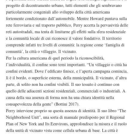
progetto di decentramento urbano, tutti elementi che gli sembravano
particolarmente congeniali allo sviluppo della città americana
fortemente condizionato dall’automobile. Mentre Howard puntava sulla
rete ferroviaria e sul traporto pubblico, Perry accetta la pervasività delle
reti autostradali, ma tenta di limitarne gli effetti sulla sfera residenziale
e la comunità locale di cui riconosce il valore fondativo. Il territorio
comprende infatti tre livelli di comunità: la regione come ‘famiglia di
comunità’, la città o villaggio. Il vicinato.
Per la cultura americana di quel periodo la riconoscibilità,
l’individualità, il confine sono temi importanti. “Un villaggio o città ha
confini evidenti. Dove l’edificato finisce, e l’aperta campagna comincia,
lì è il bordo, o superficie esterna, della municipalità. Il vicinato, d’altra
parte, di solito non ha confini visibili. Il suo tessuto è continuo con
quello delle adiacenti sezioni residenziali, commerciali o industriali. A
causa della sua assenza di forma non ha una chiara identità nella
consapevolezza della gente” (Bottini 2017).
Perry interviene proprio su questa assenza di identità. Il suo libro “The
Neighborhood Unit”, una sorta di manuale predisposto per il Regional
Plan of New York and Its Eenvirons, approfondisce la misura e il ruolo
della unità di vicinato vista come cellula urbana di base. La città è