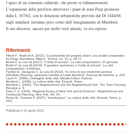
l’apice di un consenso culturale, che presto si ridimensionerà.
L’espansione della periferia attraverso i piani di zona Peep promossi
dalla L 167/62, con le dotazioni urbanistiche previste dal Di 1444/68
sugli standard, terranno poco conto dell’insegnamento di Mumford.
Il suo discorso, ancora per molti versi attuale, va ora ripreso.
Riferimenti
Alberti F., Radicchi A. (2022), “La prossimità nei progetti urbani: una analisi comparativa
fra Parigi, Barcellona, Milano”, Techne, no. 23, p. 69-77.
Bottini F. (a cura di) (2017), “L’Unità di vicinato”, La città conquistatrice, 31 gennaio.
Bottini F. (a cura di) (2018), “Il quartiere spontaneo e l’unità di vicinato”, La città
conquistatrice, 6 febbraio.
Fanfani D., Saragosa C. (a cura di) (2014), “In cerca di una modernità perduta
dell’Urban Planning: attraverso l’eredità di Lewis Mumford”, Scienza del territorio, p. 418.
Lynch K. (1969), L’immagine della città, Marsilio Editori, Padova.
Mumford L. (1938), La cultura della città, Einaudi, Torino.
Mumford L. (1954), “The Neighborhood and the Neighborhood Unit”, The Town Panning
Reeview, p. 9.
Perry C. A. (1929), “Regional Survey of New York and its Environs”, Neighborhood and
Community Planning, New York, Vol. VII.
Rosso M., Scrivano P. (2007), “Introduzione”, La cultura della città, Einaudi, Torino, p.
XXV.
Pubblicato il 16 aprile 2023