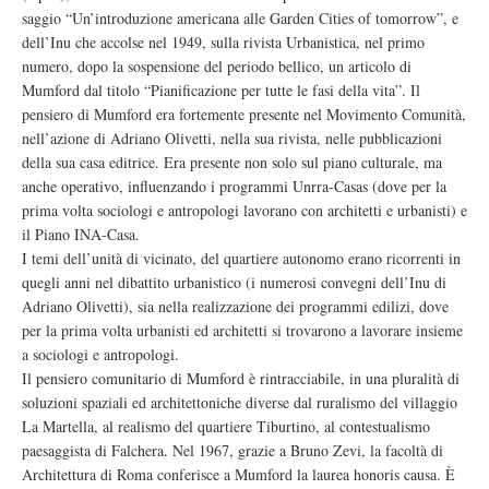
saggio “Un’introduzione americana alle Garden Cities of tomorrow”, e
dell’Inu che accolse nel 1949, sulla rivista Urbanistica, nel primo
numero, dopo la sospensione del periodo bellico, un articolo di
Mumford dal titolo “Pianificazione per tutte le fasi della vita”. Il
pensiero di Mumford era fortemente presente nel Movimento Comunità,
nell’azione di Adriano Olivetti, nella sua rivista, nelle pubblicazioni
della sua casa editrice. Era presente non solo sul piano culturale, ma
anche operativo, influenzando i programmi Unrra-Casas (dove per la
prima volta sociologi e antropologi lavorano con architetti e urbanisti) e
il Piano INA-Casa.
I temi dell’unità di vicinato, del quartiere autonomo erano ricorrenti in
quegli anni nel dibattito urbanistico (i numerosi convegni dell’Inu di
Adriano Olivetti), sia nella realizzazione dei programmi edilizi, dove
per la prima volta urbanisti ed architetti si trovarono a lavorare insieme
a sociologi e antropologi.
Il pensiero comunitario di Mumford è rintracciabile, in una pluralità di
soluzioni spaziali ed architettoniche diverse dal ruralismo del villaggio
La Martella, al realismo del quartiere Tiburtino, al contestualismo
paesaggista di Falchera. Nel 1967, grazie a Bruno Zevi, la facoltà di
Architettura di Roma conferisce a Mumford la laurea honoris causa. È