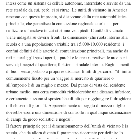
intesa come un sistema di cellule autonome, interrelate e servite da una
rete stradale da cui, però, ci si ritrae. Le unità di vicinato in America
nascono con questa impronta, si distaccano dalla rete automobilistica
principale, che garantisce la connessione regionale e urbana, per
realizzare un’enclave in cui ci si muove a piedi. L’unità di vicinato
viene indagata su diversi fronti: la dimensione (che ruota intorno alla
scuola e a una popolazione variabile tra i 5.000-10.000 residenti); i
confini definiti dalle arterie di comunicazione principali, ma anche da
reti naturali; gli spazi aperti, i parchi e le aree ricreative; le aree per i
servizi; i negozi di quartiere; il sistema stradale interno. Ragionamenti
di buon senso portano a proporre distanze, limiti di percorso: “il limite
comunemente fissato per un viaggio al mercato di quartiere o
all’emporio è di un miglio e mezzo. Dal punto di vista del residente
urbano medio, una certa comodità richiederebbe una distanza inferiore,
e certamente nessuno si sposterebbe di più per raggiungere il droghiere
o il chiosco di giornali. Apparentemente un raggio di mezzo miglio
dovrebbe essere una dimensione di controllo in qualunque sistemazione
di campi da gioco scolastici e negozi”.
Il fattore principale per il dimensionamento dell’unità di vicinato è la
scuola, che da allora diventa il parametro ricorrente per definire lo