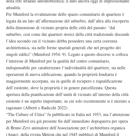
della rete stradale automobilistica; il dato ancora oggi di impressionante
attualità.
Per Mumford la rivalutazione dello spazio comunitario di quartiere è
legata da un lato all’affermazione del suburbio, dall’altra alla riscoperta
della dimensione di vicinato propria delle città del passato: “dal
suburbio, così come dai quartieri storici della città tradizionale discende
l’idea secondo cui il vicinato debba possedere una certa coerenza
architettonica, sia nelle forme spaziali generali che nel progetto dei
singoli edifici” (Mumford 1954: 9). Legato a questo discorso si colloca
l’interesse di Mumford per la qualità del centro comunitario,
indispensabile per caratterizzare l’individualità del quartiere, sia nelle
operazioni di nuova edificazione, quando la proprietà fondiaria è
maggiormente accorpata, sia in quelle di recupero e riqualificazione
dell’esistente, dove la proprietà è in genere parcellizzata. Questa
apertura della pianificazione dell’unità di vicinato all’interno della città
esistente è un aspetto importante, su cui solo recentemente si è iniziato a
ragionare (Alberti e Radicchi 2022).
“The Culture of Cities” fu pubblicato in Italia nel 1953, ma l’attenzione
per Mumford era già presente fin dall’immediato dopoguerra per opera
di Bruno Zevi animatore dell’Associazione per l’architettura organica
(Apao), della rivista Metron che nel 1945 pubblicò di Mumford il