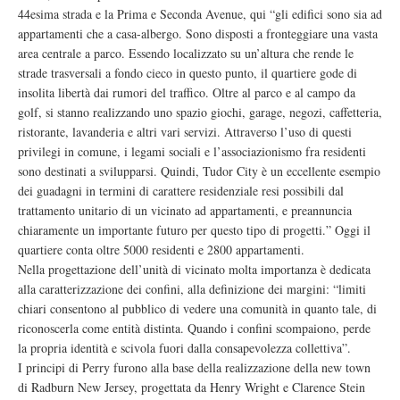
44esima strada e la Prima e Seconda Avenue, qui “gli edifici sono sia ad
appartamenti che a casa-albergo. Sono disposti a fronteggiare una vasta
area centrale a parco. Essendo localizzato su un’altura che rende le
strade trasversali a fondo cieco in questo punto, il quartiere gode di
insolita libertà dai rumori del traffico. Oltre al parco e al campo da
golf, si stanno realizzando uno spazio giochi, garage, negozi, caffetteria,
ristorante, lavanderia e altri vari servizi. Attraverso l’uso di questi
privilegi in comune, i legami sociali e l’associazionismo fra residenti
sono destinati a svilupparsi. Quindi, Tudor City è un eccellente esempio
dei guadagni in termini di carattere residenziale resi possibili dal
trattamento unitario di un vicinato ad appartamenti, e preannuncia
chiaramente un importante futuro per questo tipo di progetti.” Oggi il
quartiere conta oltre 5000 residenti e 2800 appartamenti.
Nella progettazione dell’unità di vicinato molta importanza è dedicata
alla caratterizzazione dei confini, alla definizione dei margini: “limiti
chiari consentono al pubblico di vedere una comunità in quanto tale, di
riconoscerla come entità distinta. Quando i confini scompaiono, perde
la propria identità e scivola fuori dalla consapevolezza collettiva”.
I principi di Perry furono alla base della realizzazione della new town
di Radburn New Jersey, progettata da Henry Wright e Clarence Stein