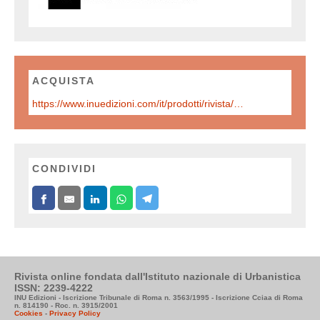
ACQUISTA
https://www.inuedizioni.com/it/prodotti/rivista/n-324-urbanistica-informazioni-novembre-%E2%80%93-dicembre-2025
CONDIVIDI
Rivista online fondata dall'Istituto nazionale di Urbanistica
ISSN: 2239-4222
INU Edizioni - Iscrizione Tribunale di Roma n. 3563/1995 - Iscrizione Cciaa di Roma
n. 814190 - Roc. n. 3915/2001
Cookies
-
Privacy Policy