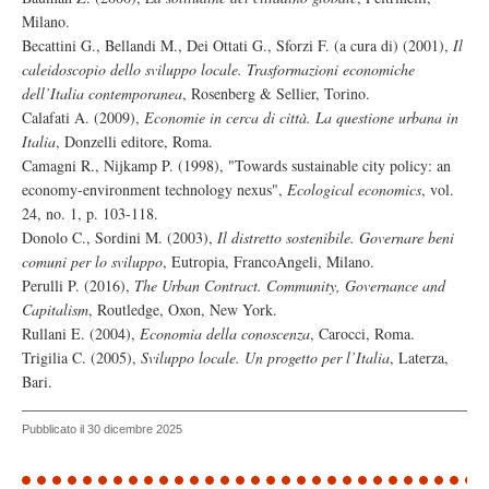
Milano.
Becattini G., Bellandi M., Dei Ottati G., Sforzi F. (a cura di) (2001),
Il
caleidoscopio dello sviluppo locale. Trasformazioni economiche
dell’Italia contemporanea
, Rosenberg & Sellier, Torino.
Calafati A. (2009),
Economie in cerca di città. La questione urbana in
Italia
, Donzelli editore, Roma.
Camagni R., Nijkamp P. (1998), "Towards sustainable city policy: an
economy-environment technology nexus",
Ecological economics
, vol.
24, no. 1, p. 103-118.
Donolo C., Sordini M. (2003),
Il distretto sostenibile. Governare beni
comuni per lo sviluppo
, Eutropia, FrancoAngeli, Milano.
Perulli P. (2016),
The Urban Contract. Community, Governance and
Capitalism
, Routledge, Oxon, New York.
Rullani E. (2004),
Economia della conoscenza
, Carocci, Roma.
Trigilia C. (2005),
Sviluppo locale. Un progetto per l’Italia
, Laterza,
Bari.
Pubblicato il 30 dicembre 2025