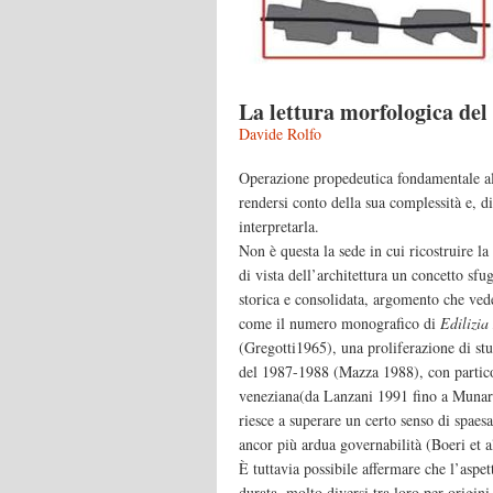
La lettura morfologica del
Davide Rolfo
Operazione propedeutica fondamentale all
rendersi conto della sua complessità e, d
interpretarla.
Non è questa la sede in cui ricostruire la 
di vista dell’architettura un concetto sfu
storica e consolidata, argomento che ved
come il numero monografico di
Edilizi
(Gregotti1965), una proliferazione di st
del 1987-1988 (Mazza 1988), con particol
veneziana(da Lanzani 1991 fino a Munarin
riesce a superare un certo senso di spaesam
ancor più ardua governabilità (Boeri et a
È tuttavia possibile affermare che l’aspet
durata, molto diversi tra loro per origin