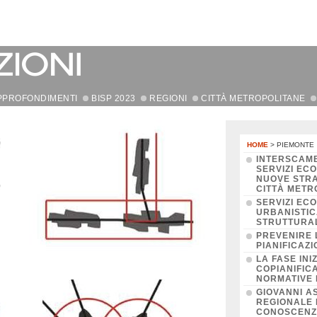
PPROFONDIMENTI
BISP 2023
REGIONI
CITTÀ METROPOLITANE
HOME
> PIEMONTE
INTERSCAMB
SERVIZI ECO
NUOVE STRA
CITTÀ METR
SERVIZI ECO
URBANISTIC
STRUTTURAL
PREVENIRE 
PIANIFICAZI
LA FASE INI
COPIANIFIC
NORMATIVE 
GIOVANNI A
REGIONALE 
CONOSCENZA