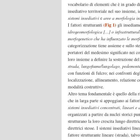
vocabolario di elementi che è in grado di
insediativo territoriale nel suo insieme, 
sistemi insediativi
e
aree a morfologia i
(Fig 1)
I fattori strutturanti
gli insediam
idrogeomorfologica […] o infrastruttural
morfogenetico che ha influenzato le morf
categorizzazione tiene assieme e sullo ste
portatori del medesimo significato nei con
loro insieme a definire la sostruzione del 
strada, lungofiume/lungolago, pedemonte, 
con funzioni di fulcro; nei confronti degl
localizzazione, allineamento, relazione c
modalità costruttive.
Altro tema fondamentale è quello della ri
che in larga parte si appoggiano ai fattor
sistemi insediativi concentrati, lineari e 
organizzati a partire da nuclei storici pu
strutturano la loro crescita lungo direttr
direttrici stesse. I sistemi insediativi l
fattore strutturante lineare (strada), talv