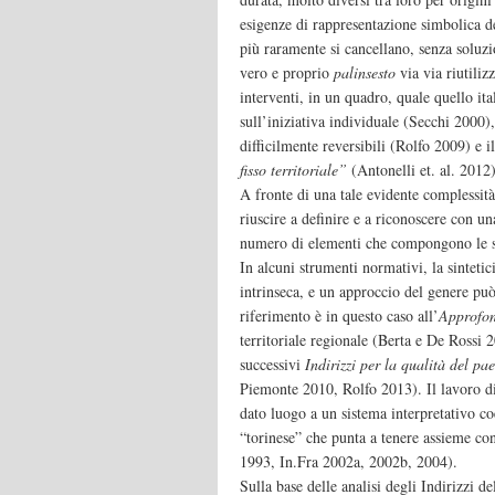
esigenze di rappresentazione simbolica d
più raramente si cancellano, senza soluzi
vero e proprio
palinsesto
via via riutili
interventi, in un quadro, quale quello it
sull’iniziativa individuale (Secchi 2000)
difficilmente reversibili (Rolfo 2009) e 
fisso territoriale”
(Antonelli et. al. 2012
A fronte di una tale evidente complessità
riuscire a definire e a riconoscere con u
numero di elementi che compongono le st
In alcuni strumenti normativi, la sintetic
intrinseca, e un approccio del genere può
riferimento è in questo caso all’
Approfon
territoriale regionale (Berta e De Rossi
successivi
Indirizzi per la qualità del pa
Piemonte 2010, Rolfo 2013). Il lavoro di 
dato luogo a un sistema interpretativo co
“torinese” che punta a tenere assieme co
1993, In.Fra 2002a, 2002b, 2004).
Sulla base delle analisi degli Indirizzi d