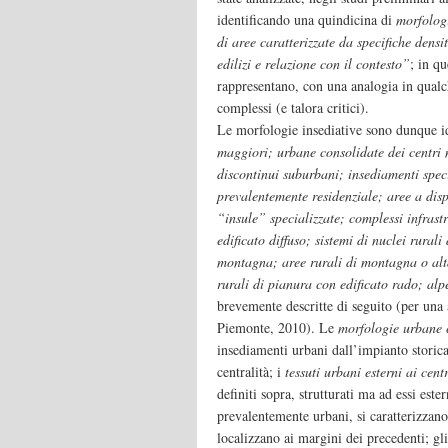
identificando una quindicina di
morfolog
di aree caratterizzate da specifiche densi
edilizi e relazione con il contesto”
; in q
rappresentano, con una analogia in qual
complessi (e talora critici).
Le morfologie insediative sono dunque i
maggiori; urbane consolidate dei centri mi
discontinui suburbani; insediamenti speci
prevalentemente residenziale; aree a disp
“insule” specializzate; complessi infrastr
edificato diffuso; sistemi di nuclei rural
montagna; aree rurali di montagna o alta
rurali di pianura con edificato rado; alp
brevemente descritte di seguito (per una 
Piemonte, 2010). Le
morfologie urbane c
insediamenti urbani dall’impianto storica
centralità; i
tessuti urbani esterni ai centr
definiti sopra, strutturati ma ad essi ester
prevalentemente urbani, si caratterizzano 
localizzano ai margini dei precedenti; gl