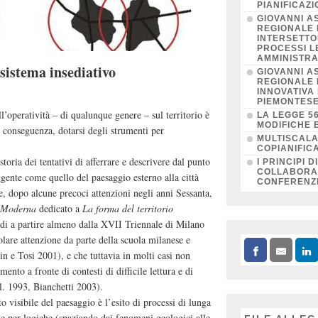
PIANIFICAZ
GIOVANNI A
REGIONALE 
INTERSETTO
PROCESSI LE
AMMINISTRA
 sistema insediativo
GIOVANNI A
REGIONALE 
INNOVATIVA
PIEMONTES
’operatività – di qualunque genere – sul territorio è
LA LEGGE 5
MODIFICHE E
i conseguenza, dotarsi degli strumenti per
MULTISCALA
COPIANIFIC
storia dei tentativi di afferrare e descrivere dal punto
I PRINCIPI 
COLLABORAZ
ggente come quello del paesaggio esterno alla città
CONFERENZE
e, dopo alcune precoci attenzioni negli anni Sessanta,
a Moderna
dedicato a
La forma del territorio
udi a partire almeno dalla XVII Triennale di Milano
are attenzione da parte della scuola milanese e
 e Tosi 2001), e che tuttavia in molti casi non
ento a fronte di contesti di difficile lettura e di
l. 1993, Bianchetti 2003).
to visibile del paesaggio è l’esito di processi di lunga
i e per logiche (spaziando dai fenomeni geologici alle