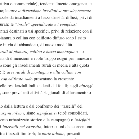
duttiva o commerciale), tendenzialmente omogenea, e
ne; le
aree a dispersione insediativa prevalentemente
zzate da insediamenti a bassa densità, diffusi, privi di
urali; le
“insule” specializzate e i complessi
tati destinati a usi specifici, privi di relazione con il
pianura o collina con edificato diffuso sono l’esito
ale in via di abbandono, di nuove modalità
rurali di pianura, collina e bassa montagna
sono
ma di dimensioni e ruolo troppo esigui per innescare
na
sono gli insediamenti rurali di media e alta quota
a; le
aree rurali di montagna o alta collina con
 con edificato rado
presentano la crescente
uelle residenziali indipendenti dai fondi; negli
alpeggi
e, sono prevalenti attività stagionali di allevamento o
o dalla lettura e dal confronto dei “tasselli” del
argini urbani
, siano
significativi
(cioè consolidati,
ento urbanizzato storico e la campagna) o
indefiniti
li
intervalli nel costruito
, interruzioni che consentono
ra i tessuti limitrofi; le
porte urbane
, presenti