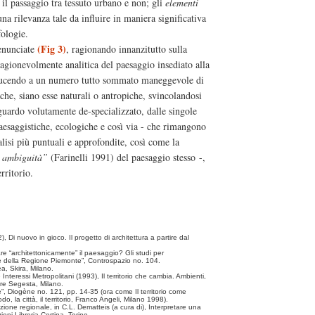
il passaggio tra tessuto urbano e non; gli
elementi
una rilevanza tale da influire in maniera significativa
fologie.
(Fig 3)
 enunciate
, ragionando innanzitutto sulla
agionevolmente analitica del paesaggio insediato alla
ucendo a un numero tutto sommato maneggevole di
he, siano esse naturali o antropiche, svincolandosi
sguardo volutamente de-specializzato, dalle singole
 paesaggistiche, ecologiche e così via - che rimangono
lisi più puntuali e approfondite, così come la
a ambiguità”
(Farinelli 1991) del paesaggio stesso -,
rritorio.
), Di nuovo in gioco. Il progetto di architettura a partire dal
re “architettonicamente” il paesaggio? Gli studi per
le della Regione Piemonte”, Controspazio no. 104.
a, Skira, Milano.
Interessi Metropolitani (1993), Il territorio che cambia. Ambienti,
are Segesta, Milano.
”, Diogène no. 121, pp. 14-35 (ora come Il territorio come
do, la città, il territorio, Franco Angeli, Milano 1998).
one regionale, in C.L. Dematteis (a cura di), Interpretare una
ni Libreria Cortina, Torino.