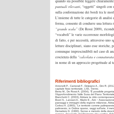
quando sia possibile leggere chiaramente 
puntuali rilevanti
, “oggetti” singoli con 
sulla conformazione dei bordi tra le mor
L’insieme di tutte le categorie di analisi
forma, consente di condurre una lettura r
“grande scala”
(De Rossi 2009), ricond
“vocaboli” le varie occorrenze morfologic
di fatto, e per necessità, attraverso uno 
letture disciplinari, siano esse storiche,
comunque imprescindibili nel caso di ana
coscienza della
“calcolata e connaturat
in nome di un approccio progettuale al te
Riferimenti bibliografici
Antonelli P., Camorali F., Delpiano A., Dini R. (2012
capitale fisso territoriale, LISt, Trento.
Berta M., De Rossi A. (2004), “È possibile progetta
l’Approfondimento Valle Susa del Piano Territoria
Bianchetti C. (2003), Abitare la città contemporane
Boeri S., Lanzani A., Marini E., Aim − Associazione 
paesaggi e immagini della regione milanese, Abit
Corboz A. (1983), “Le territoire comme palimpseste
palinsesto, in Ordine sparso, saggi sull’arte, il meto
Dematteis G. (1990), Senso e metodo della descrizi
regione. Geografia del Piemonte che cambia, Edizio