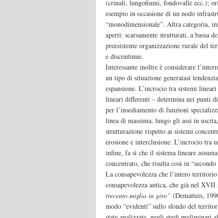
(crinali, lungofiumi, fondovalle ecc.); o
esempio in occasione di un nodo infrastru
“monodimensionale”. Altra categoria, infi
aperti: scarsamente strutturati, a bassa d
preesistente organizzazione rurale del ter
e discontinue.
Interessante inoltre è considerare l’interr
un tipo di situazione generatasi tendenzi
espansione. L’incrocio tra sistemi lineari
lineari differenti – determina nei punti di
per l’insediamento di funzioni specializza
linea di massima, lungo gli assi in uscit
strutturazione rispetto ai sistemi concentr
erosione e interclusione. L’incrocio tra u
infine, fa sì che il sistema lineare assum
concentrato, che risulta così in “secondo p
La consapevolezza che l’intero territorio 
consapevolezza antica, che già nel XVII
trecento miglia in giro”
(Dematteis, 1990)
modo “evidenti” sullo sfondo del territori
state analizzate, negli studi preliminari 