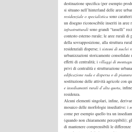
destinazione specifica (per esempio pro
si situano nell’hinterland delle aree urba
residenziale o specialistica
sono caratteri
un disegno riconoscibile inseriti in aree r
infrastrutturali
sono grandi “tasselli” recin
contesto esterno rurale; le aree rurali di 
della sovrapposizione, alla struttura rur
residenziali disperse; i
sistemi di nuclei 
urbanizzazioni storicamente consolidate 
effetti di centralità; i
villaggi di montag
privi di centralità e strutturazione urban
edificazione rada e dispersa o di pianura
sostituzione delle attività agricole con q
e insediamenti rurali d’alta quota
, infin
residenza.
Alcuni elementi singolari, infine, derivan
mosaico delle morfologie insediative: i
m
come per esempio quello tra un insediam
(quando non chiaramente percepibili); g
di mantenere comprensibili le differenze t