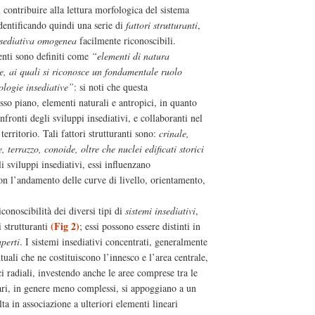
 contribuire alla lettura morfologica del sistema
identificando quindi una serie di
fattori strutturanti
,
nsediativa omogenea
facilmente riconoscibili.
enti sono definiti come
“elementi di natura
e, ai quali si riconosce un fondamentale ruolo
ologie insediative”
: si noti che questa
sso piano, elementi naturali e antropici, in quanto
fronti degli sviluppi insediativi, e collaboranti nel
territorio. Tali fattori strutturanti sono:
crinale,
terrazzo, conoide, oltre che nuclei edificati storici
i sviluppi insediativi, essi influenzano
on l’andamento delle curve di livello, orientamento,
conoscibilità dei diversi tipi di
sistemi insediativi
,
(Fig 2)
i strutturanti
; essi possono essere distinti in
aperti
. I sistemi insediativi concentrati, generalmente
ntuali che ne costituiscono l’innesco e l’area centrale,
ici radiali, investendo anche le aree comprese tra le
ineari, in genere meno complessi, si appoggiano a un
olta in associazione a ulteriori elementi lineari