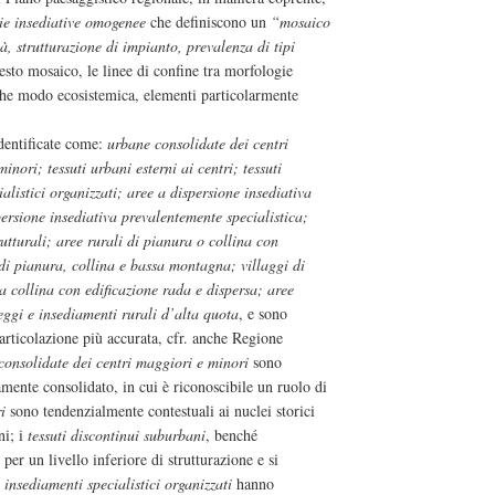
ie insediative omogenee
che definiscono un
“mosaico
tà, strutturazione di impianto, prevalenza di tipi
uesto mosaico, le linee di confine tra morfologie
che modo ecosistemica, elementi particolarmente
dentificate come:
urbane consolidate dei centri
nori; tessuti urbani esterni ai centri; tessuti
alistici organizzati; aree a dispersione insediativa
ersione insediativa prevalentemente specialistica;
utturali; aree rurali di pianura o collina con
i di pianura, collina e bassa montagna; villaggi di
 collina con edificazione rada e dispersa; aree
eggi e insediamenti rurali d’alta quota
, e sono
articolazione più accurata, cfr. anche Regione
onsolidate dei centri maggiori e minori
sono
mente consolidato, in cui è riconoscibile un ruolo di
i
sono tendenzialmente contestuali ai nuclei storici
ni; i
tessuti discontinui suburbani
, benché
per un livello inferiore di strutturazione e si
i
insediamenti specialistici organizzati
hanno