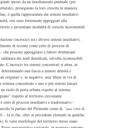
riginati spesso da un insediamento puntuale (per
tturale), proseguono la loro crescita in maniera
ne, è quella rappresentata dai sistemi insediativi
ensità, essi sono fortemente appoggiati alla
ritorio e presentano modalità di crescita incrementali
elazione (incrocio) tra i diversi sistemi insediativi,
almente di recente come esito di processi di
 – che possono appoggiarsi a fattori strutturanti
 saldatura dei nodi densificati, talvolta riconoscibili
te. L’incrocio tra sistemi concentrati si attua, in
a, determinando una fascia a minore densità e
ati originari e, in negativo, aree libere in via di
n sistema concentrato e uno o più sistemi lineari,
a un ruolo di porta urbana rispetto al sistema
iano” rispetto al territorio circostante.
è esito di processi insediativi e trasformativi –
 secolo fa parlare del Piemonte come di
“una città di
 – fa sì che, oltre ai precedenti elementi in qualche
o, le varie morfologie del territorio stesso siano
al Piano paesaggistico regionale, in maniera coprente,