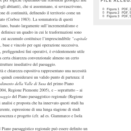
FILE ALLEG
egli abitanti), che si assommano, si sovrascrivono,
Figura 1
PDF, 2
one di continuità, definendo il territorio come un
Figura 2
PDF, 5
Figura 3
PDF, 5
zzato (Corboz 1983). La sommatoria di questi
aliano, basato largamente sull’incrementalismo e
, definisce un quadro in cui le trasformazioni sono
il cui accumulo costituisce l’imprescindibile
“capitale
), base e vincolo per ogni operazione successiva.
, prefiggendosi fini operativi, è evidentemente utile
na certa chiarezza convenzionale almeno un certo
rutture insediative del paesaggio.
ità e chiarezza espositiva rappresentano una necessità
 quindi considerarsi un valido punto di partenza: il
dimento della Valle di Susa
del primo Piano
 2004, Regione Piemonte 2005), e – soprattutto – ai
esaggio
del Piano paesaggistico regionale (Regione
analisi e proposta che ha innervato questi studi ha
erente, espressione di una lunga stagione di studi
noscenza e progetto (cfr. ad es. Giammarco e Isola
el Piano paesaggistico regionale può essere definito un