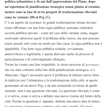
politica urbanistica a 16 ani dall’approvazione del Piano, dopo
un’esperienza di pianificazione strategica ormai giunta al termine,
mentre sono in fase di avvio progetti di trasformazione rilevanti
come la variante 200 al Prg
[
]
.
5
C’è un aspetto da ricordare: le grandi trasformazioni urbane devono
essere affrontate con una forte regia pubblica; potranno richiedere
accordi pubblico-privato - come nel caso della variante citata, magari
risolvendo attraverso questi il problema delle risorse, ma non possono
essere pensati solo come un modo per fare cassa: la regia pubblica non è
appaltabile. Una forte regia pubblica richiede, ovviamente,
autorevolezza e legittimità, e queste derivano anche da processi di
partecipazione e di coinvolgimento allargato.
Torino ha vissuto una fase irripetibile, lo stesso processo di
governace
che era stato costruito nella fase della pianificazione strategica, si è
sfilacciato. Oggi è necessario porsi il problema di definire nuove linee
di indirizzo per l’urbanistica e la trasformazione della città: se queste
porteranno ad un nuovo Prg, o ad una sostanziale revisione di quello
esistente, non è una questione rilevante. La questione rilevante è come
ci si arriva, come si arriva a definire una nuova visione del futuro della
città. Perché la questione è, appunto, definire una nuova idea di futuro.
La situazione è fortemente cambiata sotto tutti i profili. Gli stessi