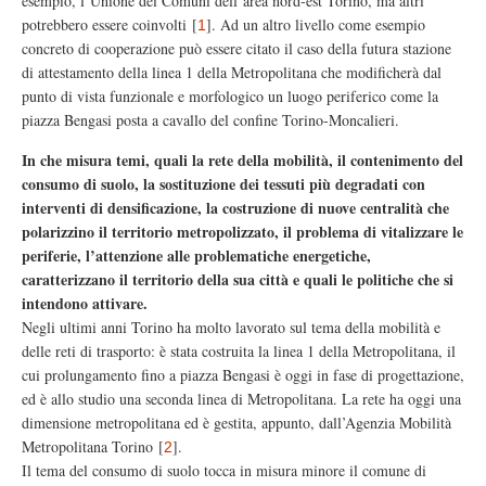
esempio, l’Unione dei Comuni dell’area nord-est Torino, ma altri
potrebbero essere coinvolti
[
]
. Ad un altro livello come esempio
1
concreto di cooperazione può essere citato il caso della futura stazione
di attestamento della linea 1 della Metropolitana che modificherà dal
punto di vista funzionale e morfologico un luogo periferico come la
piazza Bengasi posta a cavallo del confine Torino-Moncalieri.
In che misura temi, quali la rete della mobilità, il contenimento del
consumo di suolo, la sostituzione dei tessuti più degradati con
interventi di densificazione, la costruzione di nuove centralità che
polarizzino il territorio metropolizzato, il problema di vitalizzare le
periferie, l’attenzione alle problematiche energetiche,
caratterizzano il territorio della sua città e quali le politiche che si
intendono attivare.
Negli ultimi anni Torino ha molto lavorato sul tema della mobilità e
delle reti di trasporto: è stata costruita la linea 1 della Metropolitana, il
cui prolungamento fino a piazza Bengasi è oggi in fase di progettazione,
ed è allo studio una seconda linea di Metropolitana. La rete ha oggi una
dimensione metropolitana ed è gestita, appunto, dall’Agenzia Mobilità
Metropolitana Torino
[
]
.
2
Il tema del consumo di suolo tocca in misura minore il comune di