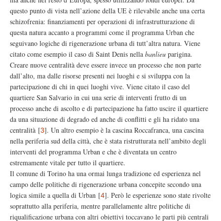
questo punto di vista nell’azione della UE è rilevabile anche una certa
schizofrenia: finanziamenti per operazioni di infrastrutturazione di
questa natura accanto a programmi come il programma Urban che
seguivano logiche di rigenerazione urbana di tutt’altra natura. Viene
citato come esempio il caso di Saint Denis nella
banlieu
parigina.
Creare nuove centralità deve essere invece un processo che non parte
dall’alto, ma dalle risorse presenti nei luoghi e si sviluppa con la
partecipazione di chi in quei luoghi vive. Viene citato il caso del
quartiere San Salvario in cui una serie di interventi frutto di un
processo anche di ascolto e di partecipazione ha fatto uscire il quartiere
da una situazione di degrado ed anche di conflitti e gli ha ridato una
centralità
[
]
. Un altro esempio è la cascina Roccafranca, una cascina
3
nella periferia sud della città, che è stata ristrutturata nell’ambito degli
interventi del programma Urban e che è diventata un centro
estremamente vitale per tutto il quartiere.
Il comune di Torino ha una ormai lunga tradizione ed esperienza nel
campo delle politiche di rigenerazione urbana concepite secondo una
logica simile a quella di Urban
[
]
. Però le esperienze sono state rivolte
4
soprattutto alla periferia, mentre parallelamente altre politiche di
riqualificazione urbana con altri obiettivi toccavano le parti più centrali