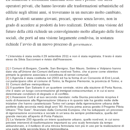
operatori privati, che hanno lavorato alle trasformazioni urbanistiche ed
edilizie negli ultimi anni, si troveranno in un mercato molto cambiato,
dove gli utenti saranno giovani, precari, spesso senza lavoro, non in
grado di accedere ai prodotti da loro realizzati. Definire una visione del
futuro della città richiede un coinvolgimento molto allargato delle forze
sociali, che porti ad una visione largamente condivisa, in sostanza
richiede l’avvio di un nuovo processo di
governance
.
* L’intervista è stata svolta il 29 settembre 2011 e non è stata registrata. Il testo è stato
steso da Silvia Saccomani e rivisto dall’Assessore.
[
1
]
I Comuni di Borgaro, Caselle, San Benigno, San Mauro, Settimo e Volpiano hanno
dato vita all’Unione dei Comuni dell’area nord-est Torino, che si pone come obiettivo
primario la gestione associata e coordinata di servizi comunali.
[
2
]
L’Agenzia è stata costituita nel 2003 ed ha la forma di un Consorzio di Enti Locali,
cui partecipano oltre al comune di Torino, la Regione Piemonte, la provincia di Torino, e
31 Comuni dell’are metropolitana
[
3
]
Il quartiere San Salvario è un quartiere centrale, vicino alla stazione di Porta Nuova,
che è stato un luogo concentrazione gli immigrati extracomunitari, e in cui si sono
determinate condizioni di degrado e di conflitto.
[
4
]
L’Assessore Curti è al suo secondo mandato: nella Giunta precedente ricopriva il
ruolo di Assessore alla Rigenerazione Urbana e in quanto tale ha gestito molte delle
iniziative che hanno caratterizzato Torino nel campo della rigenerazione urbana delle
periferie dalla seconda metà degli anni ’90. Ancora prima aveva gestito il Progetto Pilota
Urbano "The Gate", finanziato dalla Comunità Europea, che ha sviluppato un processo
di rigenerazione economica e sociale in un’area da sempre problematica, quella del
grande mercato all’aperto di Porta Palazzo.
[
5
]
La Variante 200 riguarda un intero quadrante urbano, quello nord-est, in cui sono
previste interventi di trasformazione importanti su uno scalo ferroviario da tempo
abbandonato, e il riutilizzo di una trincea ferroviaria non più in uso per la realizzazione di
una parte della seconda linea di metropolitana.