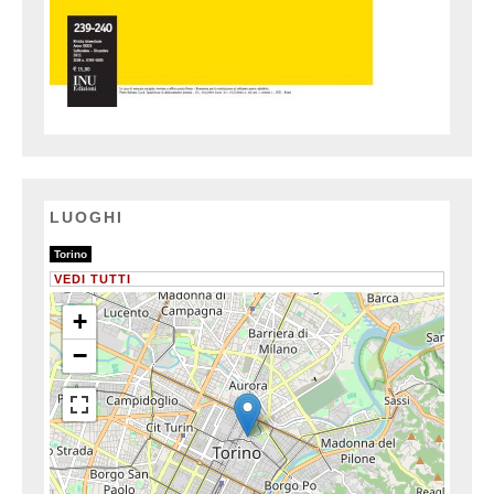
LUOGHI
13/13
Torino
VEDI TUTTI
+
−