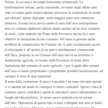
Torino, la cui area è da tempo fortemente urbanizzata. Le
trasformazioni urbane, anche consistenti, avvenute negli ultimi anni
sono avvenute quasi esclusivamente attraverso la sostituzione di tessuti
già edificati, spesso degradati, nella maggior parte aree industriali
dismesse. Il tema tocca invece molto il resto dell’area metropolitana
dove le continue addizioni edilizie hanno portato ad un forte consumo
di suolo, come indicato dal Piano della Provincia che ha fra i suoi
obiettivi la limitazione di tale consumo. Sul tema si giocano anche
problemi di competizione fra Comuni che si sono recentemente accesi:
il riferimento è all’ipotesi di un nuovo insediamento commerciale
dell’Ikea, proposto in un Comune dell’area sud su un territorio a
destinazione agricola, avversato dalla Provincia in nome della
limitazione del consumo di suolo agricolo, e per il quale altri comuni
dell’area si stanno proponendo e proponendo possibili localizzazioni, ad
esempio il riuso di aree industriali.
Il tema della costruzione di nuove centralità è un tema rilevante purché
ci si intenda sul modo di concepire le nuove centralità. Spesso l’idea di
costruire nuove centralità è quella di introdurre nuove infrastrutture in
luoghi talvolta periferici, di creare nuove polarità con un’azione
dall’alto. Operazioni di questo tipo si sono sviluppate non solo in Italia
ma anche nel resto d’Europa, spesso utilizzando fondi europei. Da