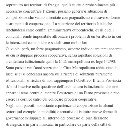
soprattutto nei territori di frangia, quelli su cui è probabilmente più
necessario concentrare l’azione, possano generarsi situazioni di
competizione che vanno affrontate con pragmatismo e attraverso forme
e strumenti di cooperazione. La situazione del territorio è tale che
rinchiudersi entro confini amministrativi ottocenteschi, quali quelli
comunali, rende impossibile affrontare i problemi di un territorio in cui
le interazioni economiche e sociali sono molto forti.
Ci vuole, però, un forte pragmatismo, occorre individuare temi concreti
su cui sviluppare processi cooperativi, senza aspettare soluzioni di
architettura istituzionale quali la Città metropolitana ex lege 142/90.
Sono passati vent’anni senza che la Città Metropolitana abbia visto la
luce: se ci si concentra ancora sulla ricerca di soluzioni puramente
istituzionali, si rischia di non raggiungere l’obiettivo. Il tema Provincia
sì/no si inscrive nella questione dell’architettura istituzionale, che non
appare il tema centrale, mentre l’esistenza di un Piano provinciale può
essere la cornice entro cui collocare processi cooperativi.
Negli anni passati, nonostante esperienze di cooperazione in alcuni
settori (ad esempio la mobilità) e tentativi di istituire nuove forme di
governance sviluppate all’interno del processo di pianificazione
strategica, è in parte mancata, in particolare da parte della città di