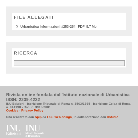
FILE ALLEGATI
Urbanistica Informazioni #253-254
PDF, 8.7 Mb
RICERCA
Rivista online fondata dall'Istituto nazionale di Urbanistica
ISSN: 2239-4222
INU Edizioni - Iscrizione Tribunale di Roma n. 3563/1995 - Iscrizione Cciaa di Roma
n. 814190 - Roc. n. 3915/2001
Cookies
-
Privacy Policy
Sito realizzato con
Spip
da
HCE web design
, in collaborazione con
Hstudio