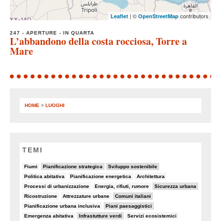
| ©
contributors
Leaflet
OpenStreetMap
247 - APERTURE - IN QUARTA
L’abbandono della costa rocciosa, Torre a
Mare
HOME
>
LUOGHI
TEMI
8/82
11/82
19/82
Fiumi
Pianificazione strategica
Sviluppo sostenibile
8/82
5/82
7/82
Politica abitativa
Pianificazione energetica
Architettura
8/82
6/82
10/82
Processi di urbanizzazione
Energia, rifiuti, rumore
Sicurezza urbana
6/82
5/82
18/82
Ricostruzione
Attrezzature urbane
Comuni italiani
5/82
10/82
Pianificazione urbana inclusiva
Piani paesaggistici
7/82
10/82
6/82
Emergenza abitativa
Infrastutture verdi
Servizi ecosistemici