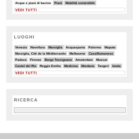
5/82
28/82
25/82
Acque e piani di bacino
Piani
Mobilità sostenibile
VEDI TUTTI
LUOGHI
4/20
4/20
6/20
3/20
2/20
4/20
Venezia
Novellara
Marsiglia
Acquasparta
Palermo
Maputo
2/20
5/20
6/20
Marsiglia, Cité de la Méditerranée
Melbourne
Casalfiumanese
2/20
2/20
6/20
3/20
3/20
Padova
Firenze
Borgo Tossignano
Amsterdam
Muscat
6/20
2/20
6/20
6/20
2/20
6/20
Castel del Rio
Reggio Emilia
Medicina
Mordano
Tangeri
Imola
VEDI TUTTI
RICERCA