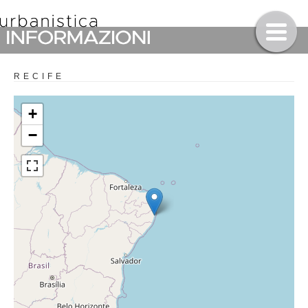
RECIFE
+
−