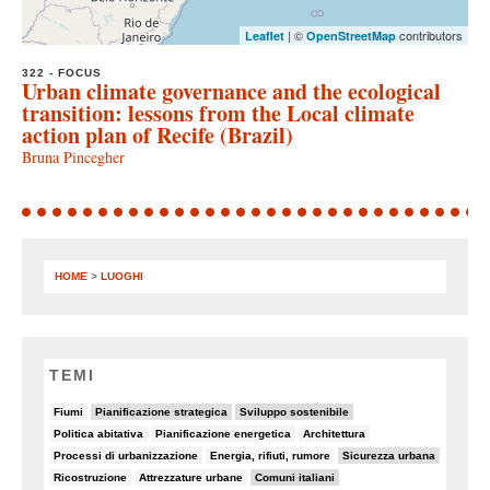
| ©
contributors
Leaflet
OpenStreetMap
322 - FOCUS
Urban climate governance and the ecological
transition: lessons from the Local climate
action plan of Recife (Brazil)
Bruna Pincegher
HOME
>
LUOGHI
TEMI
8/82
11/82
19/82
Fiumi
Pianificazione strategica
Sviluppo sostenibile
8/82
5/82
7/82
Politica abitativa
Pianificazione energetica
Architettura
8/82
6/82
10/82
Processi di urbanizzazione
Energia, rifiuti, rumore
Sicurezza urbana
6/82
5/82
18/82
Ricostruzione
Attrezzature urbane
Comuni italiani