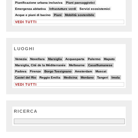
5/82
10/82
Pianificazione urbana inclusiva
Piani paesaggistici
7/82
10/82
6/82
Emergenza abitativa
Infrastutture verdi
Servizi ecosistemici
5/82
28/82
25/82
Acque e piani di bacino
Piani
Mobilità sostenibile
VEDI TUTTI
LUOGHI
4/20
4/20
6/20
3/20
2/20
4/20
Venezia
Novellara
Marsiglia
Acquasparta
Palermo
Maputo
2/20
5/20
6/20
Marsiglia, Cité de la Méditerranée
Melbourne
Casalfiumanese
2/20
2/20
6/20
3/20
3/20
Padova
Firenze
Borgo Tossignano
Amsterdam
Muscat
6/20
2/20
6/20
6/20
2/20
6/20
Castel del Rio
Reggio Emilia
Medicina
Mordano
Tangeri
Imola
VEDI TUTTI
RICERCA