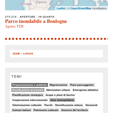
| ©
contributors
Leaflet
OpenStreetMap
273-274 - APERTURE - IN QUARTA
Parco inondabile a Boulogne
Agence TER
HOME
>
LUOGHI
TEMI
64/82
14/82
10/82
Programmazione e politiche
Rigenerazione
Piani paesaggistici
44/82
5/82
7/82
Pianificazione territoriale
Attrezzature urbane
Emergenza abitativa
11/82
5/82
Pianificazione strategica
Acque e piani di bacino
7/82
37/82
Cooperazione intercomunale
Aree metropolitane
6/82
6/82
8/82
6/82
Valorizzazione culturale
Parchi
Densificazione urbana
Strumenti
18/82
9/82
19/82
Comuni italiani
Patrimonio culturale
Governo del territorio