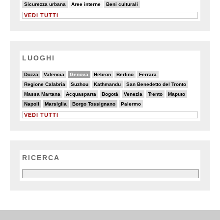
10/82
8/82
11/82
Sicurezza urbana
Aree interne
Beni culturali
VEDI TUTTI
LUOGHI
6/20
5/20
11/20
2/20
2/20
2/20
Dozza
Valencia
Genova
Hebron
Berlino
Ferrara
4/20
2/20
4/20
3/20
Regione Calabria
Suzhou
Kathmandu
San Benedetto del Tronto
2/20
3/20
2/20
4/20
5/20
4/20
Massa Martana
Acquasparta
Bogotà
Venezia
Trento
Maputo
7/20
6/20
6/20
2/20
Napoli
Marsiglia
Borgo Tossignano
Palermo
VEDI TUTTI
RICERCA