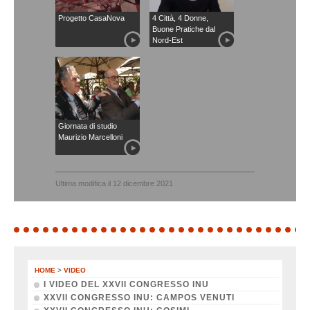
Progetto CasaNova
4 Città, 4 Donne,
Buone Pratiche dal
Nord-Est
Giornata di studio
Maurizio Marcelloni
Ultima modifica il 12 dicembre 2021
HOME
>
VIDEO
I VIDEO DEL XXVII CONGRESSO INU
XXVII CONGRESSO INU: CAMPOS VENUTI