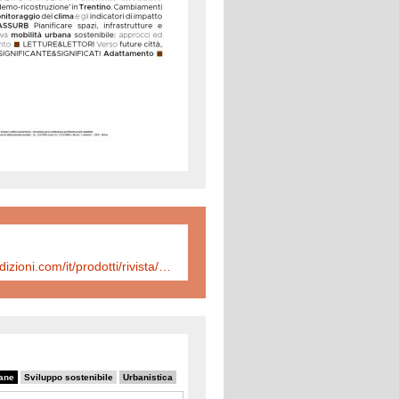
https://www.inuedizioni.com/it/prodotti/rivista/n-316-urbanistica-informazioni-luglio-%E2%80%93-agosto-2024
bane
Sviluppo sostenibile
Urbanistica