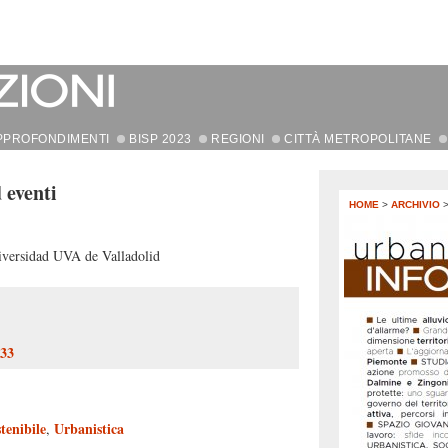
PPROFONDIMENTI
BISP 2023
REGIONI
CITTÀ METROPOLITANE
d eventi
HOME
>
ARCHIVIO
iversidad UVA de Valladolid
133
tenibile
Urbanistica
,