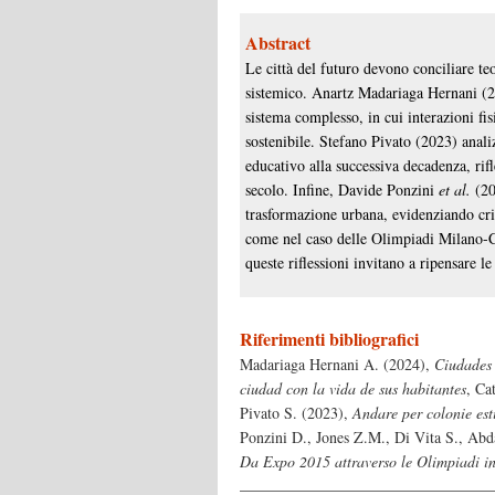
Abstract
Le città del futuro devono conciliare te
sistemico. Anartz Madariaga Hernani (2
sistema complesso, in cui interazioni fi
sostenibile. Stefano Pivato (2023) analiz
educativo alla successiva decadenza, ri
secolo. Infine, Davide Ponzini
et al.
(20
trasformazione urbana, evidenziando cri
come nel caso delle Olimpiadi Milano-Co
queste riflessioni invitano a ripensare le
Riferimenti bibliografici
Madariaga Hernani A. (2024),
Ciudades 
ciudad con la vida de sus habitantes
, Ca
Pivato S. (2023),
Andare per colonie est
Ponzini D., Jones Z.M., Di Vita S., Abd
Da Expo 2015 attraverso le Olimpiadi i