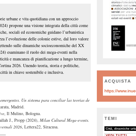
orie urbane e vita quotidiana con un approccio
024) propone una visione integrata della città come
siche, sociali ed economiche guidano l’urbanistica
za l’evoluzione delle colonie estive, dal loro valore
flettendo sulle dinamiche socioeconomiche del XX
24) esaminano il ruolo dei mega-eventi nella
ticità e mancanza di pianificazione a lungo termine,
rtina 2026. Unendo teoria, storia e politiche,
 città in chiave sostenibile e inclusiva.
ACQUISTA
emergentes. Un sistema para conciliar las teorías de
tarata, Madrid.
ive
, Il Mulino, Bologna.
TEMI
allah J., Propp (2024),
Milan Cultural Mega-events.
nvernali 2026
, Lettera22, Siracusa.
81/81
19/81
26/81
Città, dinamiche ur
VEDI TUTTI