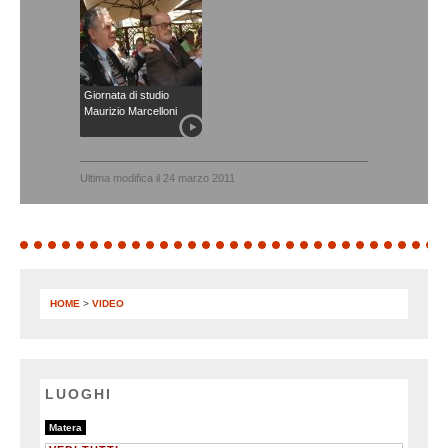
Giornata di studio
Maurizio Marcelloni
Ultima modifica il 24 marzo 2011
HOME
>
VIDEO
LUOGHI
1/1
Matera