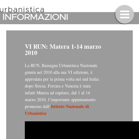
VI RUN: Matera 1-14 marzo
2010
La RUN, Rassegna Urbanistica Nazionale
giunta nel 2010 alla sua VI edizione, è
approdata per la prima volta nel sud Italia:
dopo Stresa, Ferrara e Venezia è stata
infatti Matera ad ospitare, dal 1 al 14
marzo 2010, l’importante appuntamento
Istituto Nazionale di
promosso dall’
Urbanistica
.