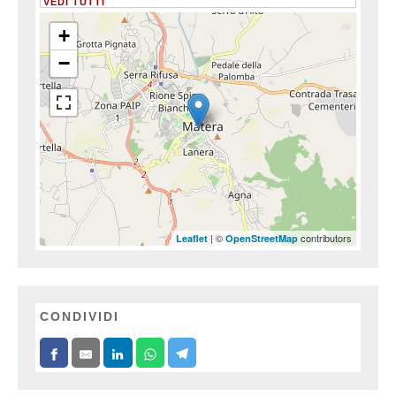
VEDI TUTTI
+
−
| ©
contributors
Leaflet
OpenStreetMap
CONDIVIDI