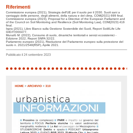
Riferimenti
Commissione europea (2021), Strategia dell’UE per il suolo per il 2030. Suoli sani a
vantaggio delle persone, degli alimenti, della natura e del clima, COM(2021) 699 final.
Commissione europea (2023), Proposal for a Directive of the European Parliament and
of the Council on Soil Monitoring and Resilience (Soil Monitoring Law), COM(2023) 416
final.
Ispra (2021), Libro Bianco sulla Gestione Sostenibile dei Suoli, Report Soil4Life Life
GIE/IT/000477.
Munafò M. (2022), Consumo di suolo, dinamiche territoriali e servizi ecosistemici -
Edizione 2022, Report SNPA 32/22.
Parlamento europeo (2021), Risoluzione del Parlamento europeo sulla protezione del
suolo n. 2021/2548(RSP), Aprile 2021.
Pubblicato il 24 settembre 2023
HOME
>
ARCHIVIO
>
310