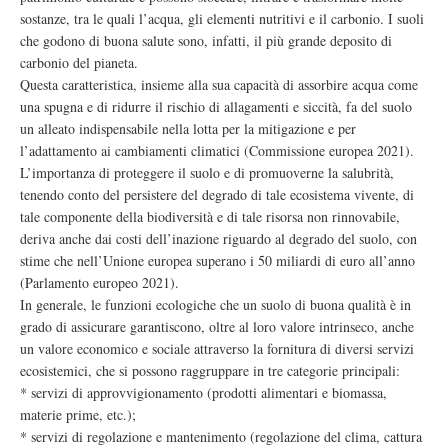
sostanze, tra le quali l’acqua, gli elementi nutritivi e il carbonio. I suoli
che godono di buona salute sono, infatti, il più grande deposito di
carbonio del pianeta.
Questa caratteristica, insieme alla sua capacità di assorbire acqua come
una spugna e di ridurre il rischio di allagamenti e siccità, fa del suolo
un alleato indispensabile nella lotta per la mitigazione e per
l’adattamento ai cambiamenti climatici (Commissione europea 2021).
L’importanza di proteggere il suolo e di promuoverne la salubrità,
tenendo conto del persistere del degrado di tale ecosistema vivente, di
tale componente della biodiversità e di tale risorsa non rinnovabile,
deriva anche dai costi dell’inazione riguardo al degrado del suolo, con
stime che nell’Unione europea superano i 50 miliardi di euro all’anno
(Parlamento europeo 2021).
In generale, le funzioni ecologiche che un suolo di buona qualità è in
grado di assicurare garantiscono, oltre al loro valore intrinseco, anche
un valore economico e sociale attraverso la fornitura di diversi servizi
ecosistemici, che si possono raggruppare in tre categorie principali:
* servizi di approvvigionamento (prodotti alimentari e biomassa,
materie prime, etc.);
* servizi di regolazione e mantenimento (regolazione del clima, cattura