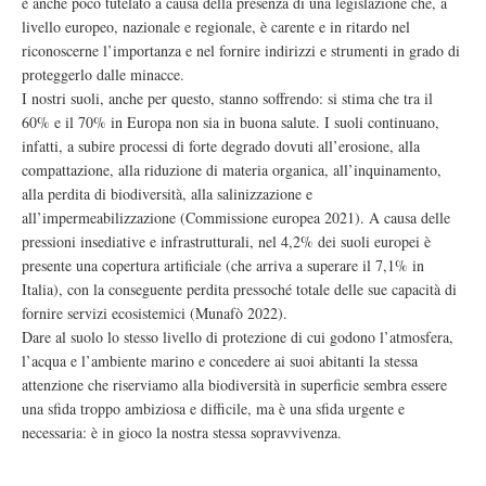
è anche poco tutelato a causa della presenza di una legislazione che, a
livello europeo, nazionale e regionale, è carente e in ritardo nel
riconoscerne l’importanza e nel fornire indirizzi e strumenti in grado di
proteggerlo dalle minacce.
I nostri suoli, anche per questo, stanno soffrendo: si stima che tra il
60% e il 70% in Europa non sia in buona salute. I suoli continuano,
infatti, a subire processi di forte degrado dovuti all’erosione, alla
compattazione, alla riduzione di materia organica, all’inquinamento,
alla perdita di biodiversità, alla salinizzazione e
all’impermeabilizzazione (Commissione europea 2021). A causa delle
pressioni insediative e infrastrutturali, nel 4,2% dei suoli europei è
presente una copertura artificiale (che arriva a superare il 7,1% in
Italia), con la conseguente perdita pressoché totale delle sue capacità di
fornire servizi ecosistemici (Munafò 2022).
Dare al suolo lo stesso livello di protezione di cui godono l’atmosfera,
l’acqua e l’ambiente marino e concedere ai suoi abitanti la stessa
attenzione che riserviamo alla biodiversità in superficie sembra essere
una sfida troppo ambiziosa e difficile, ma è una sfida urgente e
necessaria: è in gioco la nostra stessa sopravvivenza.