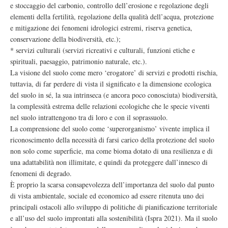
e stoccaggio del carbonio, controllo dell’erosione e regolazione degli
elementi della fertilità, regolazione della qualità dell’acqua, protezione
e mitigazione dei fenomeni idrologici estremi, riserva genetica,
conservazione della biodiversità, etc.);
* servizi culturali (servizi ricreativi e culturali, funzioni etiche e
spirituali, paesaggio, patrimonio naturale, etc.).
La visione del suolo come mero ‘erogatore’ di servizi e prodotti rischia,
tuttavia, di far perdere di vista il significato e la dimensione ecologica
del suolo in sé, la sua intrinseca (e ancora poco conosciuta) biodiversità,
la complessità estrema delle relazioni ecologiche che le specie viventi
nel suolo intrattengono tra di loro e con il soprassuolo.
La comprensione del suolo come ‘superorganismo’ vivente implica il
riconoscimento della necessità di farsi carico della protezione del suolo
non solo come superficie, ma come bioma dotato di una resilienza e di
una adattabilità non illimitate, e quindi da proteggere dall’innesco di
fenomeni di degrado.
È proprio la scarsa consapevolezza dell’importanza del suolo dal punto
di vista ambientale, sociale ed economico ad essere ritenuta uno dei
principali ostacoli allo sviluppo di politiche di pianificazione territoriale
e all’uso del suolo improntati alla sostenibilità (Ispra 2021). Ma il suolo