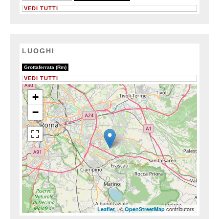
VEDI TUTTI
LUOGHI
1/1
Grottaferrata (Rm)
VEDI TUTTI
+
−
| ©
contributors
Leaflet
OpenStreetMap