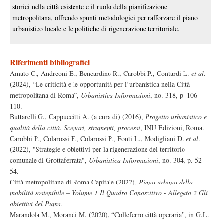
storici nella città esistente e il ruolo della pianificazione
metropolitana, offrendo spunti metodologici per rafforzare il piano
urbanistico locale e le politiche di rigenerazione territoriale.
Riferimenti bibliografici
Amato C., Andreoni E., Bencardino R., Carobbi P., Contardi L.
et al
.
(2024), “Le criticità e le opportunità per l’urbanistica nella Città
metropolitana di Roma”,
Urbanistica Informazioni
, no. 318, p. 106-
110.
Buttarelli G., Cappuccitti A. (a cura di) (2016),
Progetto urbanistico e
qualità della città. Scenari, strumenti, processi
, INU Edizioni, Roma.
Carobbi P., Colarossi F., Colarossi P., Fonti L., Modigliani D.
et al
.
(2022), "Strategie e obiettivi per la rigenerazione del territorio
comunale di Grottaferrata",
Urbanistica Informazioni
, no. 304, p. 52-
54.
Città metropolitana di Roma Capitale (2022),
Piano urbano della
mobilità sostenibile – Volume 1 Il Quadro Conoscitivo - Allegato 2 Gli
obiettivi del Pums
.
Marandola M., Morandi M. (2020), “Colleferro città operaria”, in G.L.