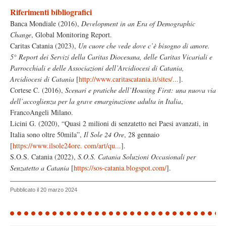
Riferimenti bibliografici
Banca Mondiale (2016),
Development in an Era of Demographic
Change
, Global Monitoring Report.
Caritas Catania (2023),
Un cuore che vede dove c’è bisogno di amore.
5° Report dei Servizi della Caritas Diocesana, delle Caritas Vicariali e
Parrocchiali e delle Associazioni dell’Arcidiocesi di Catania,
Arcidiocesi di Catania
[
http://www.caritascatania.it/sites/...
].
Cortese C. (2016),
Scenari e pratiche dell’Housing First: una nuova via
dell’accoglienza per la grave emarginazione adulta in Italia
,
FrancoAngeli Milano.
Licini G. (2020), “Quasi 2 milioni di senzatetto nei Paesi avanzati, in
Italia sono oltre 50mila”,
Il Sole 24 Ore
, 28 gennaio
[
https://www.ilsole24ore. com/art/qu...
].
S.O.S. Catania (2022),
S.O.S. Catania Soluzioni Occasionali per
Senzatetto a Catania
[
https://sos-catania.blogspot.com/
].
Pubblicato il 20 marzo 2024