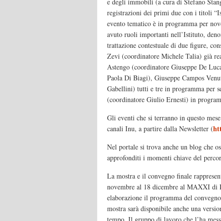
e degli immobili (a cura di Stefano Stang
registrazioni dei primi due con i titoli “I
evento tematico è in programma per nove
avuto ruoli importanti nell’Istituto, den
trattazione contestuale di due figure, con
Zevi (coordinatore Michele Talia) già re
Astengo (coordinatore Giuseppe De Luca),
Paola Di Biagi), Giuseppe Campos Venuti
Gabellini) tutti e tre in programma per
(coordinatore Giulio Ernesti) in progra
Gli eventi che si terranno in questo mese
ht
canali Inu, a partire dalla Newsletter (
Nel portale si trova anche un blog che os
approfonditi i momenti chiave del percor
La mostra e il convegno finale rappresent
novembre al 18 dicembre al MAXXI di Ro
elaborazione il programma del convegno 
mostra sarà disponibile anche una version
tempo. Il gruppo di lavoro che l’ha messa