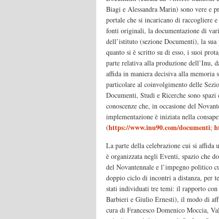
Biagi e Alessandra Marin) sono vere e pr
portale che si incaricano di raccogliere e
fonti originali, la documentazione di vari
dell’istituto (sezione Documenti), la sua
quanto si è scritto su di esso, i suoi prot
parte relativa alla produzione dell’Inu, d
affida in maniera decisiva alla memoria st
particolare al coinvolgimento delle Sezio
Documenti, Studi e Ricerche sono spazi d
conoscenze che, in occasione del Novanten
implementazione è iniziata nella consapev
https://www.inu90.com/documenti
h
(
;
La parte della celebrazione cui si affida 
è organizzata negli Eventi, spazio che do
del Novantennale e l’impegno politico cul
doppio ciclo di incontri a distanza, per 
stati individuati tre temi: il rapporto con
Barbieri e Giulio Ernesti), il modo di affro
cura di Francesco Domenico Moccia, Valt