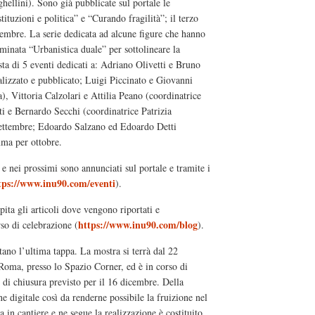
hellini). Sono già pubblicate sul portale le
stituzioni e politica” e “Curando fragilità”; il terzo
mbre. La serie dedicata ad alcune figure che hanno
ominata “Urbanistica duale” per sottolineare la
sta di 5 eventi dedicati a: Adriano Olivetti e Bruno
alizzato e pubblicato; Luigi Piccinato e Giovanni
 Vittoria Calzolari e Attilia Peano (coordinatrice
 e Bernardo Secchi (coordinatrice Patrizia
 settembre; Edoardo Salzano ed Edoardo Detti
mma per ottobre.
 e nei prossimi sono annunciati sul portale e tramite i
tps://www.inu90.com/eventi
).
pita gli articoli dove vengono riportati e
https://www.inu90.com/blog
so di celebrazione (
).
ano l’ultima tappa. La mostra si terrà dal 22
ma, presso lo Spazio Corner, ed è in corso di
di chiusura previsto per il 16 dicembre. Della
e digitale così da renderne possibile la fruizione nel
 in cantiere e ne segue la realizzazione è costituito