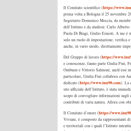
https://www.inu
Il Comitato scientifico (
prima volta a Bologna il 25 novembre 20
Segretario Domenico Moccia, da membri a
dell’Istituto e da studiosi: Carlo Albert
Paola Di Biagi, Giulio Ernesti. A me è s
solo un ruolo di impostazione, verifica 
anche, in vario modo, direttamente impegn
https://www.inu
Del Gruppo di lavoro (
e conoscenze, fanno parte Giulia Fini, 
Ombuen e Vittorio Salmoni, anch’essi ind
particolare, Giulia Fini collabora con An
https://www.inu90.com
dedicato (
). La 
sito ufficiale dell’Istituto, è stata imme
scopo di convogliare informazioni sugli e
contributi di varia natura. Allora con ob
https://www.inu9
Il Comitato d’onore (
Viviani, è composto da rappresentanti di 
e territoriali con i quali l’Istituto intra