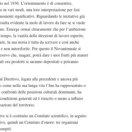
uto nel 1930. L’orientamento è di consentire,
o in vari modi, una loro interpretazione per fasi
 momenti significativi. Riguardando le iniziative già
isulta evidente la mole di lavoro da fare se si vuole
idate. Emerge ormai chiaramente che per l’ambizione
l tempo, la vastità delle direzioni di lavoro esperite,
arie, la sua storia è tutta da scrivere e così anche
 e non autoriferite. Per questo il Novantennale si
essivo che, magari, potrà dare i suoi frutti più maturi
li ora prodotti si saranno depositati e potranno
l Direttivo, legata alle precedenti e ancora più
o come nella sua lunga vita l’Inu ha rappresentato o
i confronti delle posizioni culturali dominanti, ha
condizioni generali ed è riuscito o meno a influire
mazioni del territorio.
ve si è costituito un Comitato scientifico, in seguito
ivo, quindi un Comitato d’onore: tre organismi
compiti.