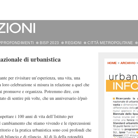
PPROFONDIMENTI
BISP 2023
REGIONI
CITTÀ METROPOLITANE
nazionale di urbanistica
HOME
>
ARCHIVIO
nte per rivisitare un’esperienza, una vita, una
a loro celebrazione si misura in relazione a quel che
i chi promuove e organizza. Potremmo dire, con
tato di sentire più volte, che un anniversario è/può
spettare i 100 anni di vita dell’Istituto per
 il cambiamento che stiamo vivendo e le ripercussioni
itorio e la pratica urbanistica sono così profondi che
di bilancio e di rilancio. Al di là della rotondità