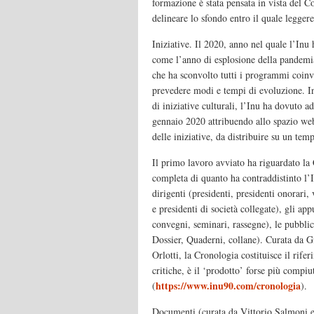
formazione è stata pensata in vista del C
delineare lo sfondo entro il quale leggere 
Iniziative. Il 2020, anno nel quale l’Inu 
come l’anno di esplosione della pandemi
che ha sconvolto tutti i programmi coinvol
prevedere modi e tempi di evoluzione. In
di iniziative culturali, l’Inu ha dovuto a
gennaio 2020 attribuendo allo spazio we
delle iniziative, da distribuire su un tem
Il primo lavoro avviato ha riguardato la
completa di quanto ha contraddistinto l’I
dirigenti (presidenti, presidenti onorari, v
e presidenti di società collegate), gli ap
convegni, seminari, rassegne), le pubbli
Dossier, Quaderni, collane). Curata da 
Orlotti, la Cronologia costituisce il rife
critiche, è il ‘prodotto’ forse più compiu
https://www.inu90.com/cronologia
(
).
Documenti (curata da Vittorio Salmoni e 