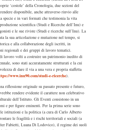
oprie ‘costole’ della Cronologia, due sezioni del
 rendere disponibile, anche attraverso rinvio alle
a specie e in vari formati che testimonia la vita
 produzione scientifica (Studi e Ricerche dell’Inu) e
agonisti e le sue riviste (Studi e ricerche sull’Inu). La
ata la sua articolazione e mutazione nel tempo, si
orica e alla collaborazione degli iscritti, in
ni regionali e dei gruppi di lavoro tematici.
i lavoro volti a costruire un patrimonio inedito di
nale, sono stati accuratamente strutturati e la cui
olezza di dare il via a una vera e propria staffetta
ttps://www.inu90.com/studi-e-ricerche
).
una riflessione originale su passato presente e futuro,
vrebbe rendere evidente il carattere non celebrativo
turale dell’Istituto. Gli Eventi consistono in un
temi e per figure eminenti. Per la prima serie sono
 le istituzioni e la politica (a cura di Carlo Alberto
ntare le fragilità e i rischi territoriali e sociali (a
er Fabietti, Luana Di Lodovico), il regime dei suoli