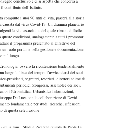
onvegno conclusivo e ci si aspetta che concorra a
il contributo dell’Istituto.
ha compiuto i suoi 90 anni di vita, passerà alla storia
a causata dal virus Covid-19. Un dramma planetario
genti la vita associata e del quale rimane difficile
 queste condizioni, analogamente a tutti i promotori
dattare il programma presentato al Direttivo del
b un ruolo portante nella gestione e documentazione
po più lungo.
 Cronologia, ovvero la ricostruzione tendenzialmente
nu lungo la linea del tempo: l’avvicendarsi dei suoi
ice-presidenti, segretari, tesorieri, direttori editoriali
puntamenti periodici (congressi, assemblee dei soci,
cazioni (Urbanistica, Urbanistica Informazioni,
Giuseppe De Luca con la collaborazione di Devid
rimento fondamentale per studi, ricerche, riflessioni
to di questa celebrazione
Giulia Fini), Studi e Ricerche (curata da Paola Di