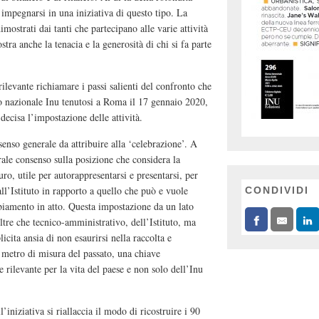
impegnarsi in una iniziativa di questo tipo. La
imostrati dai tanti che partecipano alle varie attività
ra anche la tenacia e la generosità di chi si fa parte
ilevante richiamare i passi salienti del confronto che
vo nazionale Inu tenutosi a Roma il 17 gennaio 2020,
decisa l’impostazione delle attività.
senso generale da attribuire alla ‘celebrazione’. A
rale consenso sulla posizione che considera la
uro, utile per autorappresentarsi e presentarsi, per
ll’Istituto in rapporto a quello che può e vuole
CONDIVIDI
biamento in atto. Questa impostazione da un lato
tre che tecnico-amministrativo, dell’Istituto, ma
icita ansia di non esaurirsi nella raccolta e
 metro di misura del passato, una chiave
 rilevante per la vita del paese e non solo dell’Inu
l’iniziativa si riallaccia il modo di ricostruire i 90