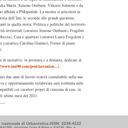
andra Marin, Simone Ombuen, Vittorio Salmoni e da
ono affidati a PMopenlab. La mostra si articolerà in
storia dell’Inu, le seconde alle grandi questioni,
nti in quella storia: Politica e politiche del territorio
rità territoriali (curatore Simone Ombuen); Fragilità
occia); Casa e quartieri (curatori Laura Fregolent e
zi (curatrice Carolina Giaimo); Forme di piano
).
di iniziative, in presenza e a distanza, dedicate al
//www.inu90.com/post/novanten...
).
nei due anni di lavoro resterà consultabile nella sua
tiva e opportunamente rielaborata sarà restituita sulle
patibili coi caratteri propri di ciascuna di esse, in
li ultimi mesi del 2021.
to nazionale di Urbanistica ISSN: 2239-4222
3563/1995 - Iscrizione Cciaa di Roma n. 814190 - Roc. n.