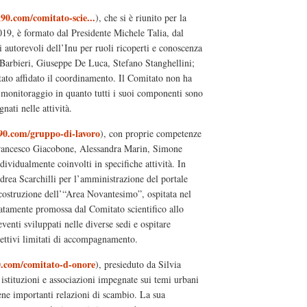
90.com/comitato-scie...
), che si è riunito per la
19, è formato dal Presidente Michele Talia, dal
utorevoli dell’Inu per ruoli ricoperti e conoscenza
o Barbieri, Giuseppe De Luca, Stefano Stanghellini;
tato affidato il coordinamento. Il Comitato non ha
e monitoraggio in quanto tutti i suoi componenti sono
ati nelle attività.
90.com/gruppo-di-lavoro
), con proprie competenze
Francesco Giacobone, Alessandra Marin, Simone
ividualmente coinvolti in specifiche attività. In
drea Scarchilli per l’amministrazione del portale
costruzione dell’“Area Novantesimo”, ospitata nel
diatamente promossa dal Comitato scientifico allo
venti sviluppati nelle diverse sedi e ospitare
iettivi limitati di accompagnamento.
0.com/comitato-d-onore
), presieduto da Silvia
istituzioni e associazioni impegnate sui temi urbani
ttiene importanti relazioni di scambio. La sua