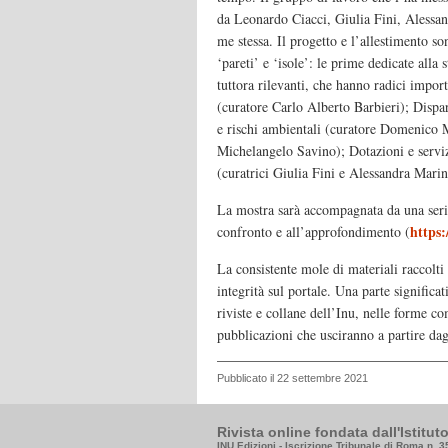
da Leonardo Ciacci, Giulia Fini, Aless
me stessa. Il progetto e l’allestimento s
‘pareti’ e ‘isole’: le prime dedicate alla 
tuttora rilevanti, che hanno radici importa
(curatore Carlo Alberto Barbieri); Dispa
e rischi ambientali (curatore Domenico M
Michelangelo Savino); Dotazioni e servi
(curatrici Giulia Fini e Alessandra Marin
La mostra sarà accompagnata da una serie 
https:
confronto e all’approfondimento (
La consistente mole di materiali raccolti 
integrità sul portale. Una parte significa
riviste e collane dell’Inu, nelle forme com
pubblicazioni che usciranno a partire dag
Pubblicato il 22 settembre 2021
Rivista online fondata dall'Istitu
INU Edizioni - Iscrizione Tribunale di Roma n. 