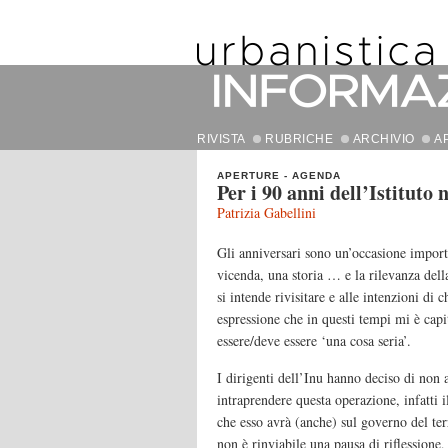
RIVISTA
RUBRICHE
ARCHIVIO
A
APERTURE
-
AGENDA
Per i 90 anni dell’Istituto 
Patrizia Gabellini
Gli anniversari sono un’occasione importa
vicenda, una storia … e la rilevanza dell
si intende rivisitare e alle intenzioni d
espressione che in questi tempi mi è capi
essere/deve essere ‘una cosa seria’.
I dirigenti dell’Inu hanno deciso di non a
intraprendere questa operazione, infatti
che esso avrà (anche) sul governo del terr
non è rinviabile una pausa di riflessione, 