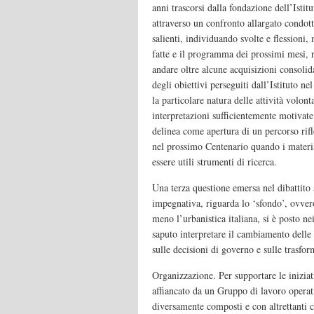
anni trascorsi dalla fondazione dell’Istit
attraverso un confronto allargato condott
salienti, individuando svolte e flessioni,
fatte e il programma dei prossimi mesi, r
andare oltre alcune acquisizioni consol
degli obiettivi perseguiti dall’Istituto ne
la particolare natura delle attività volont
interpretazioni sufficientemente motivate
delinea come apertura di un percorso rifl
nel prossimo Centenario quando i materia
essere utili strumenti di ricerca.
Una terza questione emersa nel dibattito a
impegnativa, riguarda lo ‘sfondo’, ovver
meno l’urbanistica italiana, si è posto ne
saputo interpretare il cambiamento delle 
sulle decisioni di governo e sulle trasfor
Organizzazione. Per supportare le iniziati
affiancato da un Gruppo di lavoro operat
diversamente composti e con altrettanti 