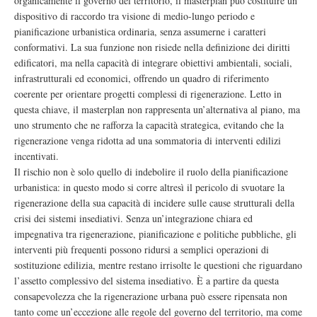
organicamente il governo del territorio, il masterplan può costituire un
dispositivo di raccordo tra visione di medio-lungo periodo e
pianificazione urbanistica ordinaria, senza assumerne i caratteri
conformativi. La sua funzione non risiede nella definizione dei diritti
edificatori, ma nella capacità di integrare obiettivi ambientali, sociali,
infrastrutturali ed economici, offrendo un quadro di riferimento
coerente per orientare progetti complessi di rigenerazione. Letto in
questa chiave, il masterplan non rappresenta un’alternativa al piano, ma
uno strumento che ne rafforza la capacità strategica, evitando che la
rigenerazione venga ridotta ad una sommatoria di interventi edilizi
incentivati.
Il rischio non è solo quello di indebolire il ruolo della pianificazione
urbanistica: in questo modo si corre altresì il pericolo di svuotare la
rigenerazione della sua capacità di incidere sulle cause strutturali della
crisi dei sistemi insediativi. Senza un’integrazione chiara ed
impegnativa tra rigenerazione, pianificazione e politiche pubbliche, gli
interventi più frequenti possono ridursi a semplici operazioni di
sostituzione edilizia, mentre restano irrisolte le questioni che riguardano
l’assetto complessivo del sistema insediativo. È a partire da questa
consapevolezza che la rigenerazione urbana può essere ripensata non
tanto come un’eccezione alle regole del governo del territorio, ma come