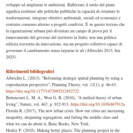
sviluppo ed ampliarne le ambizioni. Rafforzare il ruolo del piano
significa restituire alle politiche pubbliche la capacità di orientare le
trasformazioni, integrare obiettivi ambientali, sociali ed economici e
costruire consenso attorno a progetti condivisi. È su questo terreno che
la rigenerazione urbana può diventare un campo di prova per il
rinnovamento del governo del territorio in Italia: non una politica
edilizia travestita da innovazione, ma un progetto collettivo capace di
governare il cambiamento senza tarparne le ali (Albrechts 2013; Inu
2025).
Riferimenti bibliografici
Albrechts L. (2013), “Reframing strategic spatial planning by using a
coproduction perspective”, Planning Theory, vol. 12(1), p. 46-63.
https://doi.org/10.1177/1473095212452722
Bettencourt L. M. A., West G. B. (2010), “A unified theory of urban
living”, Nature, vol. 467, p. 912-913.
https://doi.org/10.1038/467912a
Florida R. (2017), The new urban crisis: How our cities are increasing
inequality, deepening segregation, and failing the middle class–and
what we can do about it, Basic Books, New York.
Healey P. (2010), Making better places: The planning project in the