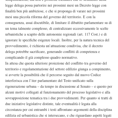
legge delega possa partorire nei prossimi mesi un Decreto legge con
finalità ben più ambiziose, e che si proponga di varare nei prossimi
mesi una piccola riforma del governo del territorio. E con la
conseguenza, assai discutibile, di limitare il dibattito parlamentare su di
un tema talmente complesso, di centralizzare eccessivamente le scelte
urbanistiche a scapito delle autonomie regionali (art. 117 Cost.) e di
ignorare le specifiche esigenze locali. Inoltre, per la natura tecnica del
provvedimento, è richiesta un’attuazione condivisa, che il decreto
delega potrebbe sacrificare, generando conflitti di competenza e
complicando il già complesso quadro normativo.
In attesa che questa ulteriore proiezione del conflitto tra governo del
territorio e regolamentazione del settore edilizio giunga a compimento,
si avverte la possibilità che il percorso seguito dal nuovo Codice
interferisca con l’iter parlamentare del Testo unificato sulla
rigenerazione urbana – da tempo in discussione al Senato – e questo per
alcuni motivi collegati al funzionamento del processo legislativo e alla
sovrapposizione tematica tra i due provvedimenti. Per quanto si tratti di
due iniziative legislative distinte, tale eventualità è legata alla
circostanza per cui entrambi i testi affrontano argomenti della disciplina
edilizia ed urbanistica che si intersecano, e che riguardano aspetti legati