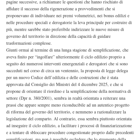
pagine successive, a richiamare le questioni che hanno rischiato di
affidare il successo della rigenerazione a provvedimenti che si
proponevano di individuare nei premi volumetrici, nei bonus edilizi e
nelle procedure speciali e derogatorie la leva principale per costruire di
più, mentre sarebbe stato preferibile indirizzare le nuove misure di
governo del territorio in direzione della capacità di guidare
trasformazioni complesse.
Giunti ormai al termine di una lunga stagione di semplificazione, che
aveva finito per “ingolfare” ulteriormente il ciclo edilizio proprio a
seguito dei numerosi interventi emergenziali e derogatori che si sono
succeduti nel corso di circa un ventennio, la proposta di legge delega
per un nuovo Codice dell’edilizia e delle costruzioni che è stata
approvata dal Consiglio dei Ministri del 4 dicembre 2025, e che si
propone di orientare il riordino e la semplificazione della normativa di
settore (Dpr n. 380/2001), sembra in realtà orientata a reiterare una
prassi che appare sempre meno riconducibile ad un autentico progetto
di riforma del governo del territorio, e nemmeno a razionalizzare la
legislazione del comparto. Al contrario, essa sembra piuttosto orientata
ad inseguire il ciclo edilizio, a facilitare i processi di finanziarizzazione
e a tentare di sbloccare procedure congestionate proprio dalle precedenti
semplificazioni, ma non è possibile escludere che lo strumento della