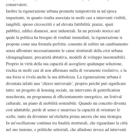
conservatori.
Inoltre la rigenerazione urbana promette tempestività in un’epoca
impaziente, in quanto risulta associata in molti casi a interventi visibili,
tangibili, spesso circoscritti e ad elevata fattibilità: piazze, spazi
pubblici, edifici dismessi, aree industriali. In un periodo storico nel
quale la politica ha bisogno di risultati immediati, la rigenerazione si
propone come una formula perfetta: consente di esibire un cambiamento
senza affrontare necessariamente le cause strutturali della crisi urbana
(disuguaglianze, precarietà abitativa, modelli di sviluppo insostenibili).
Proprio in virtù della sua capacità di accogliere qualunque soluzione,
rischia in molti casi di non affermare nulla di veramente risolutivo, e la
sua forza si rivela anche la sua debolezza. La rigenerazione urbana è
diventata infatti una ’chiave universale’, proprio perché può significare
tutto: un progetto di housing sociale, un intervento di gentrification
mascherata, un programma di efficientamento energetico, un festival
culturale, un piano di mobilità sostenibile. Quando un concetto diventa
così adattabile, perde di senso e smarrisce la capacità di orientare le
scelte, tanto da diventare un’etichetta prima ancora che una strategia.
In un’oscillazione continua tra finalità strutturali, che riguardano la città
nel suo insieme, e politiche settoriali, che alludono invece ad interventi