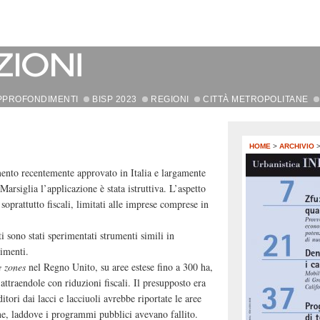
PPROFONDIMENTI
BISP 2023
REGIONI
CITTÀ METROPOLITANE
HOME
>
ARCHIVIO
nto recentemente approvato in Italia e largamente
Marsiglia l’applicazione è stata istruttiva. L’aspetto
, soprattutto fiscali, limitati alle imprese comprese in
i sono stati sperimentati strumenti simili in
rimenti.
e zones
nel Regno Unito, su aree estese fino a 300 ha,
attraendole con riduzioni fiscali. Il presupposto era
itori dai lacci e lacciuoli avrebbe riportate le aree
one, laddove i programmi pubblici avevano fallito.