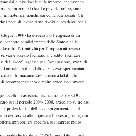
zione dalla tassa locale sulle imprese, che essendo
rrenza tra comuni ricchi e poveri. Inoltre, sono
li, immobiliari, nonché dai contributi sociali. Gli
i posti di lavoro siano rivolti ai residenti locali
o (Buguet 1999) ha evidenziato l’esigenza di un
 condotto parallelamente dallo Stato e dalle
i: favorire l’attrattività per l’impresa attraverso
servizi e accesso facilitato al credito; facilitare
se del lavoro’, agenzie per l’occupazione, azioni di
a domanda - sul modello di successo sperimentato a
corsi di formazione strettamente adattati alle
vo di accompagnamento è molto articolato e investe
n protocollo di assistenza tecnica tra DIV e CDC
 euro per il periodo 2004- 2008, articolato su tre assi
e dei professionisti dell’accompagnamento e del
nto dei servizi alle imprese e l’accesso privilegiato
n’offerta immobiliare specifica per imprese molto
 nazionale che locale, e l’
ANPE
sono state punto di