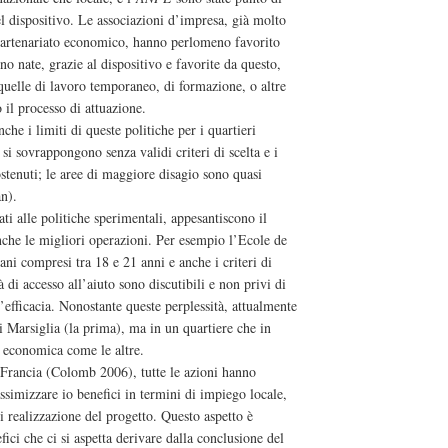
el dispositivo. Le associazioni d’impresa, già molto
e partenariato economico, hanno perlomeno favorito
no nate, grazie al dispositivo e favorite da questo,
quelle di lavoro temporaneo, di formazione, o altre
o il processo di attuazione.
che i limiti di queste politiche per i quartieri
o si sovrappongono senza validi criteri di scelta e i
ostenuti; le aree di maggiore disagio sono quasi
an).
gati alle politiche sperimentali, appesantiscono il
nche le migliori operazioni. Per esempio l’Ecole de
ani compresi tra 18 e 21 anni e anche i criteri di
 di accesso all’aiuto sono discutibili e non privi di
’efficacia. Nonostante queste perplessità, attualmente
i Marsiglia (la prima), ma in un quartiere che in
tà economica come le altre.
 Francia (Colomb 2006), tutte le azioni hanno
ssimizzare io benefici in termini di impiego locale,
 di realizzazione del progetto. Questo aspetto è
ici che ci si aspetta derivare dalla conclusione del