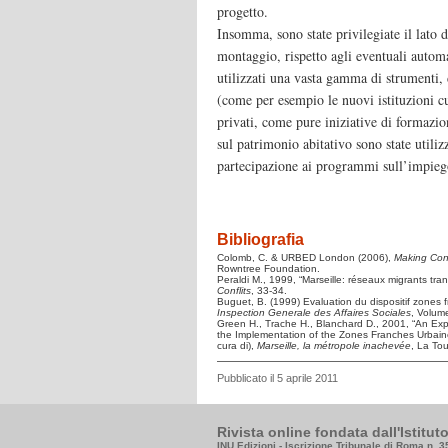
progetto.
Insomma, sono state privilegiate il lato de
montaggio, rispetto agli eventuali automa
utilizzati una vasta gamma di strumenti,
(come per esempio le nuovi istituzioni cul
privati, come pure iniziative di formazio
sul patrimonio abitativo sono state utiliz
partecipazione ai programmi sull’impieg
Bibliografia
Colomb, C. & URBED London (2006),
Making Con
Rowntree Foundation.
Peraldi M., 1999, “Marseille: réseaux migrants tr
Conflits
, 33-34.
Buguet, B. (1999) Evaluation du dispositif zones
Inspection Generale des Affaires Sociales
, Volume
Green H., Trache H., Blanchard D., 2001, “An Exp
the Implementation of the Zones Franches Urbaines
cura di),
Marseille, la métropole inachevée
, La Tou
Pubblicato il 5 aprile 2011
Rivista online fondata dall'Istitu
INU Edizioni - Iscrizione Tribunale di Roma n. 