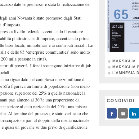
cesso date le premesse, è stata la realizzazione dei
egli anni Novanta è stato promosso dagli Stati
ni d’imposta.
reso a livello federale accentuando il carattere
upabilità piuttosto che di imprese, accentuando prima
lle tasse locali, immobiliari e ai contributi sociali. Le
li) e delle 95 ‘enterprise communities’ sono molto
 200 mila persone in città).
MARSIGLIA
catori di povertà. I fondi sostengono iniziative di job
MARSIGLIA 
ociali.
L’AMNESIA 
anno riguardato nel complesso mezzo milione di
elle Zfu figurava un limite di popolazione (non meno
cupazione superiore del 25% a quello nazionale; la
anni pari almeno al 36%; una proporzione di
CONDIVIDI
le superiore al dato nazionale del 29%; una misura
te. Al termine del processo, è stato verificato che
 disoccupazione pari al doppio della media nazionale,
, e quasi un giovane su due privo di qualificazione