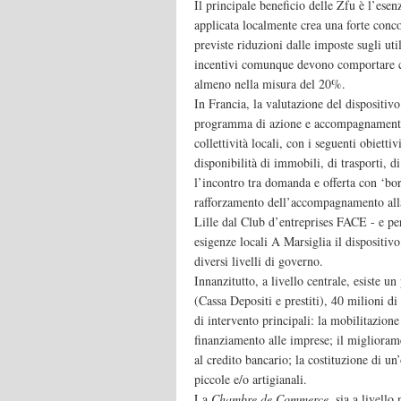
Il principale beneficio delle Zfu è l’esen
applicata localmente crea una forte conco
previste riduzioni dalle imposte sugli uti
incentivi comunque devono comportare che 
almeno nella misura del 20%.
In Francia, la valutazione del dispositiv
programma di azione e accompagnamento,
collettività locali, con i seguenti obiettiv
disponibilità di immobili, di trasporti, di 
l’incontro tra domanda e offerta con ‘bor
rafforzamento dell’accompagnamento all
Lille dal Club d’entreprises FACE - e per
esigenze locali A Marsiglia il dispositi
diversi livelli di governo.
Innanzitutto, a livello centrale, esiste u
(Cassa Depositi e prestiti), 40 milioni di
di intervento principali: la mobilitazion
finanziamento alle imprese; il migliorame
al credito bancario; la costituzione di u
piccole e/o artigianali.
La
Chambre de Commerce
, sia a livello