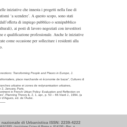
lle iniziative che innesta i progetti nella fase di
tismi ‘a scendere’. A questo scopo, sono stati
 dall’offerta di impiego pubblico o semipubblico
turali), ai posti di lavoro negoziati con investitori
ne e qualificazione professionale. Anche le iniziative
zate come occasione per sollecitare i residenti alla
o.
nections: Transforming People and Places in Europe
, J.
ansfrontaliers, place marchande et économie de bazar”,
Cultures &
 franches urbaine et zones de redynamisation urbaines,
 2, January, Paris.
eriment in French Urban Policy: Evaluation and Reflection on
”, Planning Theory &, 2, 1, apr., p. 53 – 66.Viard J., 1994, (a
r d’Aigues, ed. de l’Aube.
to nazionale di Urbanistica ISSN: 2239-4222
3563/1995 - Iscrizione Cciaa di Roma n. 814190 - Roc. n.