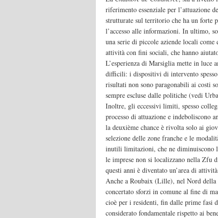
riferimento essenziale per l’attuazione d
strutturate sul territorio che ha un fort
l’accesso alle informazioni. In ultimo, so
una serie di piccole aziende locali come 
attività con fini sociali, che hanno aiutat
L’esperienza di Marsiglia mette in luce an
difficili: i dispositivi di intervento spess
risultati non sono paragonabili ai costi s
sempre escluse dalle politiche (vedi Urb
Inoltre, gli eccessivi limiti, spesso colle
processo di attuazione e indeboliscono a
la deuxième chance è rivolta solo ai giov
selezione delle zone franche e le modalità
inutili limitazioni, che ne diminuiscono l
le imprese non si localizzano nella Zfu d
questi anni è diventato un’area di attivi
Anche a Roubaix (Lille), nel Nord della
concertato sforzi in comune al fine di ma
cioè per i residenti, fin dalle prime fasi
considerato fondamentale rispetto ai benef