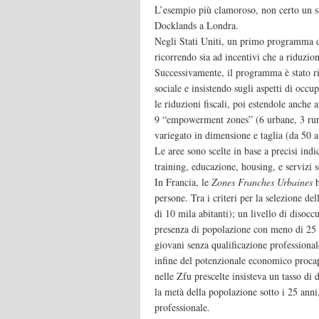
L’esempio più clamoroso, non certo un suc
Docklands a Londra.
Negli Stati Uniti, un primo programma d
ricorrendo sia ad incentivi che a riduzio
Successivamente, il programma è stato rip
sociale e insistendo sugli aspetti di occ
le riduzioni fiscali, poi estendole anche a
9 “empowerment zones” (6 urbane, 3 rura
variegato in dimensione e taglia (da 50 a
Le aree sono scelte in base a precisi indi
training, educazione, housing, e servizi s
In Francia, le
Zones Franches Urbaines
h
persone. Tra i criteri per la selezione d
di 10 mila abitanti); un livello di disoc
presenza di popolazione con meno di 25 
giovani senza qualificazione professiona
infine del potenzionale economico procapi
nelle Zfu prescelte insisteva un tasso di
la metà della popolazione sotto i 25 anni
professionale.