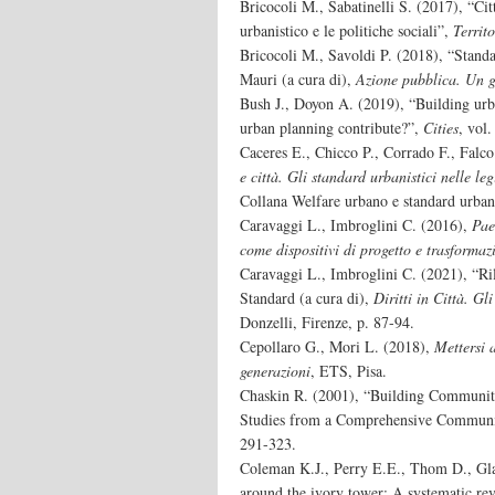
Bricocoli M., Sabatinelli S. (2017), “Citt
urbanistico e le politiche sociali”,
Territo
Bricocoli M., Savoldi P. (2018), “Standa
Mauri (a cura di),
Azione pubblica. Un gl
Bush J., Doyon A. (2019), “Building urb
urban planning contribute?”,
Cities
, vol
Caceres E., Chicco P., Corrado F., Falc
e città. Gli standard urbanistici nelle leg
Collana Welfare urbano e standard urban
Caravaggi L., Imbroglini C. (2016),
Pae
come dispositivi di progetto e trasforma
Caravaggi L., Imbroglini C. (2021), “Rila
Standard (a cura di),
Diritti in Città. Gl
Donzelli, Firenze, p. 87-94.
Cepollaro G., Mori L. (2018),
Mettersi 
generazioni
, ETS, Pisa.
Chaskin R. (2001), “Building Communit
Studies from a Comprehensive Communit
291-323.
Coleman K.J., Perry E.E., Thom D., Gl
around the ivory tower: A systematic re