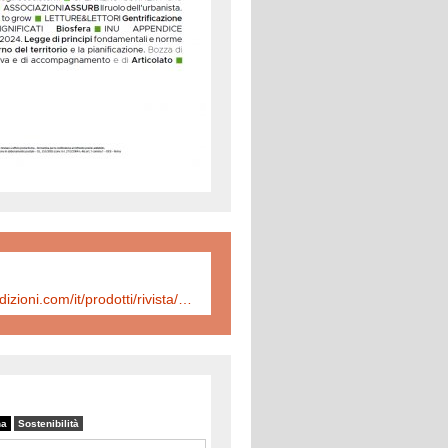
https://www.inuedizioni.com/it/prodotti/rivista/n-313-urbanistica-informazioni-gennaio-%E2%80%93-febbraio-2024
na
Sostenibilità