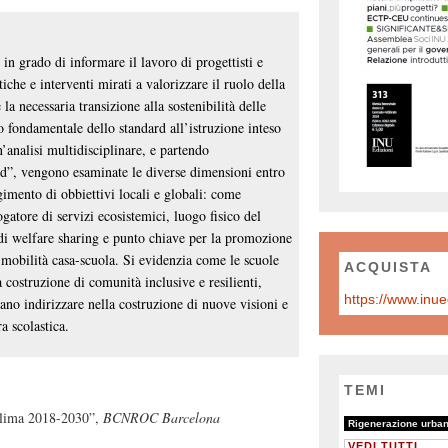
 in grado di informare il lavoro di progettisti e
iche e interventi mirati a valorizzare il ruolo della
la necessaria transizione alla sostenibilità delle
olo fondamentale dello standard all’istruzione inteso
’analisi multidisciplinare, e partendo
rd”, vengono esaminate le diverse dimensioni entro
gimento di obbiettivi locali e globali: come
ogatore di servizi ecosistemici, luogo fisico del
di welfare sharing e punto chiave per la promozione
a mobilità casa-scuola. Si evidenzia come le scuole
ACQUISTA
 costruzione di comunità inclusive e resilienti,
ano indirizzare nella costruzione di nuove visioni e
a scolastica.
TEMI
Clima 2018-2030”,
BCNROC Barcelona
82/82
67/82
Rigenerazione urba
VEDI TUTTI