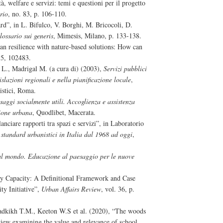
à, welfare e servizi: temi e questioni per il progetto
rio
, no. 83, p. 106-110.
rd”, in L. Bifulco, V. Borghi, M. Bricocoli, D.
ossario sui generis
, Mimesis, Milano, p. 133-138.
an resilience with nature-based solutions: How can
. 5, 102483.
o L., Madrigal M. (a cura di) (2003),
Servizi pubblici
islazioni regionali e nella pianificazione locale
,
istici, Roma.
saggi socialmente utili. Accoglienza e assistenza
zione urbana
, Quodlibet, Macerata.
nciare rapporti tra spazi e servizi”, in Laboratorio
i standard urbanistici in Italia dal 1968 ad oggi
,
al mondo. Educazione al paesaggio per le nuove
y Capacity: A Definitional Framework and Case
y Initiative”,
Urban Affairs Review
, vol. 36, p.
adkikh T.M., Keeton W.S et al. (2020), “The woods
view examining the value and relevance of school