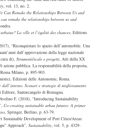
ty
, vol. 13, no. 2.
e Can Remake the Relationships Between Us and
 can remake the relationships between us and
Londra.
urbaine? La ville et l’égalité des chances
, Editions
017), “Riconquistare lo spazio dell’automobile. Una
nquant’anni dall’approvazione della legge nazionale
 cura di),
Strumenti/scale e progetti
, Atti della XX
è azione pubblica. La responsabilità della proposta,
 Roma Milano, p. 895-903.
anistici, Edizioni delle Autonomie, Roma.
 dall’interno. Scenari e strategie di miglioramento
i Editore, Santarcangelo di Romagna.
Avelino F. (2018), “Introducing Sustainability
s”,
Co-creating sustainable urban futures: A primer
ies
, Springer, Berlino, p. 63-79.
t Sustainable Development of Port Cities/Areas:
cape” Approach”,
Sustainability
, vol. 5, p. 4329-