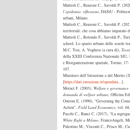
Mattioli C., Renzoni C., Savoldi P. (202
l’epidemia: riflessioni
, DAStU - Politecn
urbani, Milano.
Mattioli C., Renzoni C., Savoldi P. (2021
territoriali: che cosa abbiamo imparato 
Mattioli C., Rotondo F., Savoldi P., Turi
school. Lo spazio urbano delle scuole tra
M.C. Tosi, A. Voghera (a cura di),
Tecni
della XXIII Conferenza Nazionale SIU, 
e Riorganizzazione spaziale, Torino, 17
107.
Ministero dell’Istruzione e del Merito (
[
https://dati.istruzione.it/opendata...
].
Moraci F. (2003),
Welfare e governance u
domanda di welfare urbano
, Officina Ed
Ostrom E. (1990), “Governing the Commo
Action”,
Field Land Economics
, vol. 68
Pacchi C., Ranci C. (2017), “La segregazi
White flight a Milano
, FrancoAngeli, Mi
Palestino M., Visconti C., Prisco M., Cu