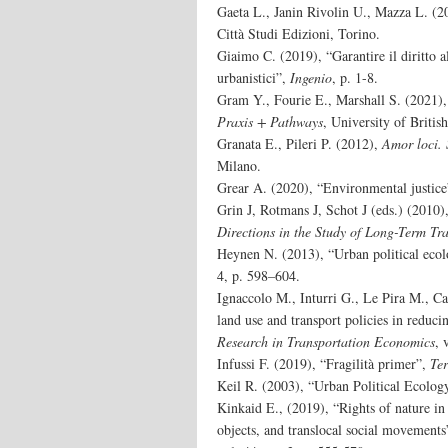
Gaeta L., Janin Rivolin U., Mazza L. (
Città Studi Edizioni, Torino.
Giaimo C. (2019), “Garantire il diritto a
urbanistici”,
Ingenio
, p. 1-8.
Gram Y., Fourie E., Marshall S. (2021)
Praxis + Pathways
, University of Brit
Granata E., Pileri P. (2012),
Amor loci. 
Milano.
Grear A. (2020), “Environmental justic
Grin J, Rotmans J, Schot J (eds.) (2010)
Directions in the Study of Long-Term Tr
Heynen N. (2013), “Urban political eco
4, p. 598–604.
Ignaccolo M., Inturri G., Le Pira M., Ca
land use and transport policies in reduci
Research in Transportation Economics
, 
Infussi F. (2019), “Fragilità primer”,
Ter
Keil R. (2003), “Urban Political Ecolog
Kinkaid E., (2019), “Rights of nature i
objects, and translocal social movement