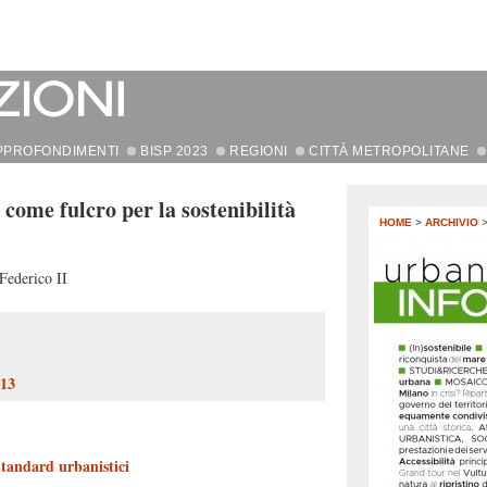
PPROFONDIMENTI
BISP 2023
REGIONI
CITTÀ METROPOLITANE
 come fulcro per la sostenibilità
HOME
>
ARCHIVIO
Federico II
113
tandard urbanistici