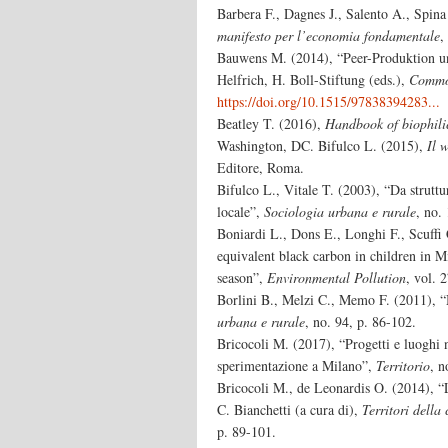
Barbera F., Dagnes J., Salento A., Spina
manifesto per l’economia fondamentale
,
Bauwens M. (2014), “Peer-Produktion u
Helfrich, H. Boll-Stiftung (eds.),
Comm
https://doi.org/10.1515/97838394283...
Beatley T. (2016),
Handbook of biophili
Washington, DC. Bifulco L. (2015),
Il 
Editore, Roma.
Bifulco L., Vitale T. (2003), “Da struttur
locale”,
Sociologia urbana e rurale
, no.
Boniardi L., Dons E., Longhi F., Scuffi 
equivalent black carbon in children in Mi
season”,
Environmental Pollution
, vol. 
Borlini B., Melzi C., Memo F. (2011), “M
urbana e rurale
, no. 94, p. 86-102.
Bricocoli M. (2017), “Progetti e luoghi n
sperimentazione a Milano”,
Territorio
, n
Bricocoli M., de Leonardis O. (2014), “L
C. Bianchetti (a cura di),
Territori della
p. 89-101.