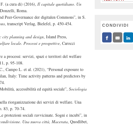
 F. (a cura di) (2016),
Il capitale quotidiano. Un
 Donzelli, Roma.
nd Peer-Governance der digitalen Commons”, in S.
ons
, transcript Verlag, Bielefel, p. 450-454.
CONDIVIDI
c city planning and design
, Island Press,
welfare locale. Processi e prospettive
, Carocci
e a processi: servizi, spazi e territori del welfare
 11, p. 95-108.
C., Campo L. et al. (2021), “Personal exposure to
lan, Italy: Time activity patterns and predictors by
274.
obilità, accessibilità ed equità sociale”,
Sociologia
ella riorganizzazione dei servizi di welfare. Una
o. 83, p. 70-74.
e protezioni sociali ravvicinate. Sogni e incubi”, in
 condivisione. Una nuova città, Macerata
, Quodlibet,