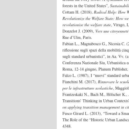
forests in the United States”,
Sustainabili
Cottam H. (2018),
Radical Help: How W
Revolutionize the Welfare State: How we
revolutionise the welfare state
, Virago, 
Donzelot J. (2009),
Vers une citoyenneté 
Rue d’Ulm, Paris.
Fabian L., Magnabosco G., Nicosia C. (2
riflessione sugli spazi della mobilità ci
sugli standard urbanistici”, in Aa. Vv. (a
Conferenza Nazionale Siu, Urbanistica e/
Roma, 12-14 giugno, Planum Publisher,
Falco L. (1987), I “nuovi” standard urb
Fianchini M. (2017),
Rinnovare le scuole
per le infrastrutture scolastiche
, Maggiol
Frantzeskaki N., Bach M., Hölscher K., 
Transitions’ Thinking in Urban Context
on applying transition management in cit
Fusco Girard L. (2013), “Toward a Smar
The Role of the “Historic Urban Lands
4348.