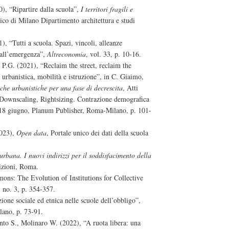
0), “Ripartire dalla scuola”,
I territori fragili e
ico di Milano Dipartimento architettura e studi
), “Tutti a scuola. Spazi, vincoli, alleanze
dall’emergenza”,
Altreconomia
, vol. 33, p. 10-16.
 P.G. (2021), “Reclaim the street, reclaim the
 urbanistica, mobilità e istruzione”, in C. Giaimo,
che urbanistiche per una fase di decrescita
, Atti
Downscaling, Rightsizing. Contrazione demografica
-18 giugno, Planum Publisher, Roma-Milano, p. 101-
2023),
Open data
, Portale unico dei dati della scuola
rbana. I nuovi indirizzi per il soddisfacimento della
izioni, Roma.
ns: The Evolution of Institutions for Collective
, no. 3, p. 354-357.
one sociale ed etnica nelle scuole dell’obbligo”,
lano, p. 73-91.
nto S., Molinaro W. (2022), “A ruota libera: una