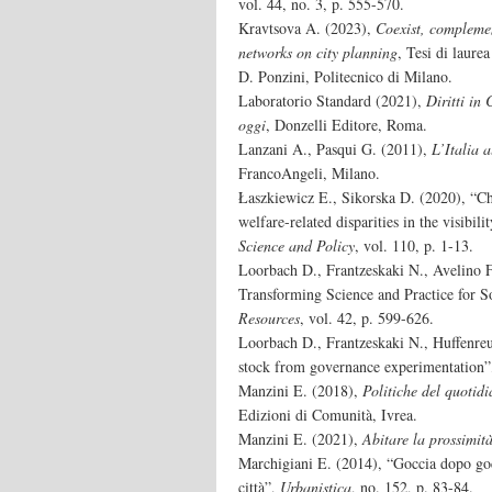
vol. 44, no. 3, p. 555-570.
Kravtsova A. (2023),
Coexist, complemen
networks on city planning
, Tesi di laure
D. Ponzini, Politecnico di Milano.
Laboratorio Standard (2021),
Diritti in 
oggi
, Donzelli Editore, Roma.
Lanzani A., Pasqui G. (2011),
L’Italia 
FrancoAngeli, Milano.
Łaszkiewicz E., Sikorska D. (2020), “Ch
welfare-related disparities in the visibi
Science and Policy
, vol. 110, p. 1-13.
Loorbach D., Frantzeskaki N., Avelino F.
Transforming Science and Practice for S
Resources
, vol. 42, p. 599-626.
Loorbach D., Frantzeskaki N., Huffenre
stock from governance experimentation
Manzini E. (2018),
Politiche del quotid
Edizioni di Comunità, Ivrea.
Manzini E. (2021),
Abitare la prossimità
Marchigiani E. (2014), “Goccia dopo goc
città”,
Urbanistica
, no. 152, p. 83-84.