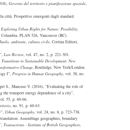
2018),
Governo del territorio e pianificazione spaziale
,
lla città. Prospettive emergenti dagli standard
,
Exploring Urban Rights for Nature: Possibility,
ish Columbia. PLAN 526, Vancouver (BC).
Suolo, ambiente, cultura civile
, Cortina Editori,
e”,
Law Review
, vol. 47, no. 2, p. 221-301.
,
Transitions to Sustainable Development. New
ansformative Change
, Routledge, New York/London.
logy I”,
Progress in Human Geography
, vol. 38, no.
prì S., Mancuso V. (2016), “Evaluating the role of
ng the transport energy dependence of a city”,
vol. 55, p. 60-66.
ritorio
, no. 91, p. 60-63.
y”,
Urban Geography
, vol. 24, no. 8, p. 723-738.
n translation: Assemblage geographies, boundary
s”,
Transactions - Institute of British Geographers
,