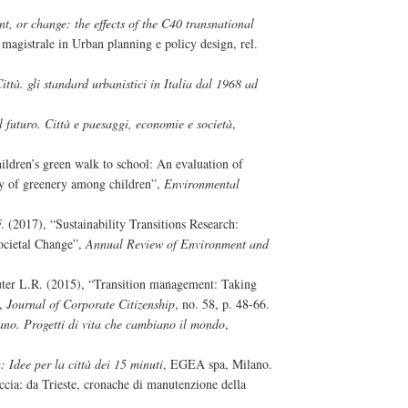
t, or change: the effects of the C40 transnational
a magistrale in Urban planning e policy design, rel.
Città. gli standard urbanistici in Italia dal 1968 ad
al futuro. Città e paesaggi, economie e società
,
ildren’s green walk to school: An evaluation of
lity of greenery among children”,
Environmental
 (2017), “Sustainability Transitions Research:
ocietal Change”,
Annual Review of Environment and
uter L.R. (2015), “Transition management: Taking
”,
Journal of Corporate Citizenship
, no. 58, p. 48-66.
iano. Progetti di vita che cambiano il mondo
,
: Idee per la città dei 15 minuti
, EGEA spa, Milano.
cia: da Trieste, cronache di manutenzione della