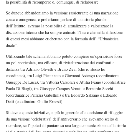
la possibilità di ricomporre o, comunque, di rielaborare.
Se dunque abbandoniamo la versione rassicurante di una narrazione
coesa e omogenea, e preferiamo parlare di una storia plurale
dell’Istituto, avremo la possibilità di attualizzare e valorizzare la
discussione interna che ha sempre animato l’Inu e che nella riflessione
di questi mesi abbiamo etichettato con la formula dell’ “Urbanistica
duale”.
Utilizzando tale schema abbiamo potuto compiere un’operazione forse
un po’ spericolata, ma efficace, di rivitalizzazione dei confronti a
distanza tra Adriano Olivetti e Bruno Zevi (che io stesso ho
coordinato), tra Luigi Piccinnato e Giovanni Astengo (coordinatore
Giuseppe De Luca), tra Vittoria Calzolari e Attilia Peano (coordinatrice
Paola Di Biagi), tra Giuseppe Campos Venuti e Bernardo Secchi
(coordinatrice Patrizia Gabellini) e tra Edoardo Salzano e Edoardo
Detti (coodinatore Giulio Ernesti).
Si deve a queste iniziative, e più in generale alla decisione di rifuggire
da una visione ‘celebrativa’ dell’anniversario che avevamo scelto di
ricordare, se l’ipotesi di puntare su una larga comunicazione della storia
(delle storie) dell’Inu potrà aiutarci a stabilire un utile confronto tra