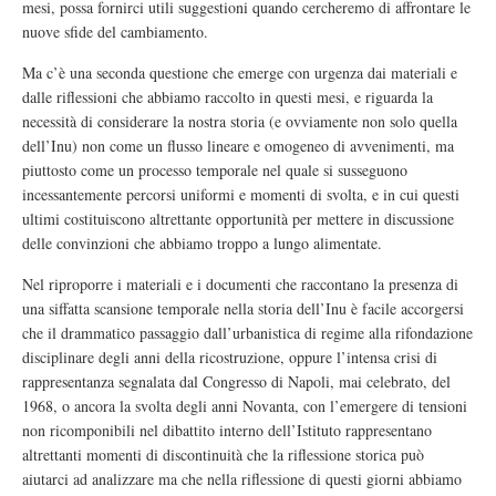
mesi, possa fornirci utili suggestioni quando cercheremo di affrontare le
nuove sfide del cambiamento.
Ma c’è una seconda questione che emerge con urgenza dai materiali e
dalle riflessioni che abbiamo raccolto in questi mesi, e riguarda la
necessità di considerare la nostra storia (e ovviamente non solo quella
dell’Inu) non come un flusso lineare e omogeneo di avvenimenti, ma
piuttosto come un processo temporale nel quale si susseguono
incessantemente percorsi uniformi e momenti di svolta, e in cui questi
ultimi costituiscono altrettante opportunità per mettere in discussione
delle convinzioni che abbiamo troppo a lungo alimentate.
Nel riproporre i materiali e i documenti che raccontano la presenza di
una siffatta scansione temporale nella storia dell’Inu è facile accorgersi
che il drammatico passaggio dall’urbanistica di regime alla rifondazione
disciplinare degli anni della ricostruzione, oppure l’intensa crisi di
rappresentanza segnalata dal Congresso di Napoli, mai celebrato, del
1968, o ancora la svolta degli anni Novanta, con l’emergere di tensioni
non ricomponibili nel dibattito interno dell’Istituto rappresentano
altrettanti momenti di discontinuità che la riflessione storica può
aiutarci ad analizzare ma che nella riflessione di questi giorni abbiamo