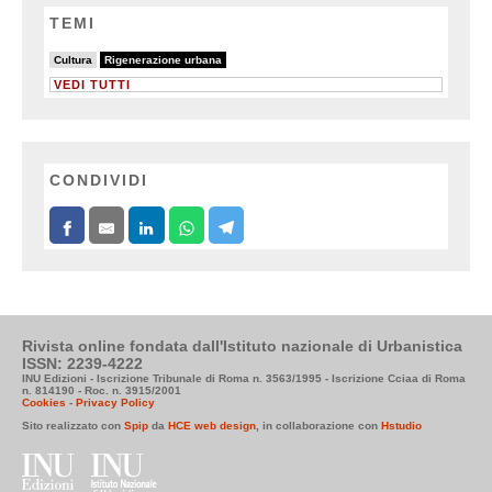
TEMI
11/90
90/90
Cultura
Rigenerazione urbana
VEDI TUTTI
CONDIVIDI
Rivista online fondata dall'Istituto nazionale di Urbanistica
ISSN: 2239-4222
INU Edizioni - Iscrizione Tribunale di Roma n. 3563/1995 - Iscrizione Cciaa di Roma
n. 814190 - Roc. n. 3915/2001
Cookies
-
Privacy Policy
Sito realizzato con
Spip
da
HCE web design
, in collaborazione con
Hstudio