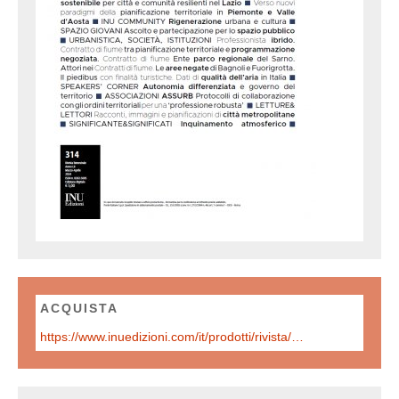
ACQUISTA
https://www.inuedizioni.com/it/prodotti/rivista/n-314-urbanistica-informazioni-marzo-%E2%80%93-aprile-2024