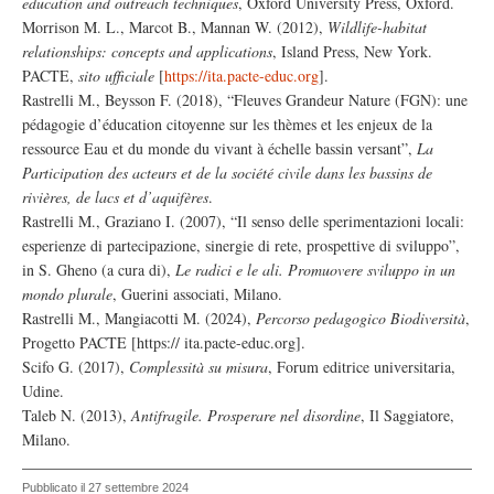
education and outreach techniques
, Oxford University Press, Oxford.
Morrison M. L., Marcot B., Mannan W. (2012),
Wildlife-habitat
relationships: concepts and applications
, Island Press, New York.
PACTE,
sito ufficiale
[
https://ita.pacte-educ.org
].
Rastrelli M., Beysson F. (2018), “Fleuves Grandeur Nature (FGN): une
pédagogie d’éducation citoyenne sur les thèmes et les enjeux de la
ressource Eau et du monde du vivant à échelle bassin versant”,
La
Participation des acteurs et de la société civile dans les bassins de
rivières, de lacs et d’aquifères
.
Rastrelli M., Graziano I. (2007), “Il senso delle sperimentazioni locali:
esperienze di partecipazione, sinergie di rete, prospettive di sviluppo”,
in S. Gheno (a cura di),
Le radici e le ali. Promuovere sviluppo in un
mondo plurale
, Guerini associati, Milano.
Rastrelli M., Mangiacotti M. (2024),
Percorso pedagogico Biodiversità
,
Progetto PACTE [https:// ita.pacte-educ.org].
Scifo G. (2017),
Complessità su misura
, Forum editrice universitaria,
Udine.
Taleb N. (2013),
Antifragile. Prosperare nel disordine
, Il Saggiatore,
Milano.
Pubblicato il 27 settembre 2024