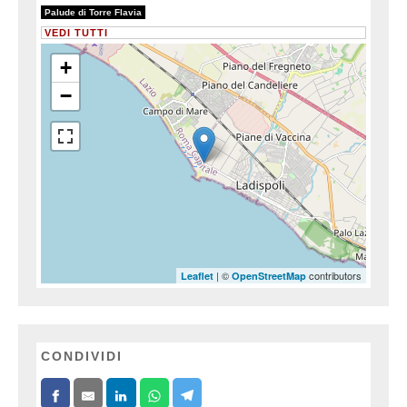
1/1
Palude di Torre Flavia
VEDI TUTTI
+
−
| ©
contributors
Leaflet
OpenStreetMap
CONDIVIDI