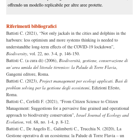
offrendo un modello replicabile per altre aree protette.
Riferimenti bibliografici
Battisti C. (2021), “Not only jackals in the cities and dolphins in the
harbours: less optimism and more systems thinking is needed to
understandthe long-term effects of the COVID-19 lockdown”,
Biodiversity
, vol. 22, no. 3-4, p. 146-150.
Battisti C. (a cura di) (2006),
Biodiversità, gestione, conservazione di
un’area umida del litorale tirrenico: la Palude di Torre Flavia
,
Gangemi editore, Roma.
Battisti C. (2023),
Project management per ecologi applicati. Basi di
problem solving per la gestione degli ecosistemi
, Edizioni Efesto,
Roma.
Battisti C., Cerfolli F. (2021), “From Citizen Science to Citizen
Management: Suggestions for a pervasive fine grained and operational
approach to biodiversity conservation”,
Israel Journal of Ecology and
Evolution
, vol. 68, no. 1-4, p. 8-12.
Battisti C., De Angelis E., Galimberti C., Trucchia N. (2020), La
Gestione operativa di un ecosistema: la Palude di Torre Flavia – un