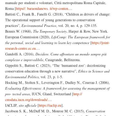
manuale per studenti e volontari, Città metropolitana Roma Capitale,
Roma [
https//: baraondanews. it/wp-conten...
.
Battisti C., Frank B., Fanelli G. (2018), “Children as drivers of change:
The operational support of young generations to conservation
practices”,
Environmental Practice
, vol. 20, no. 4, p. 129-135.
Bennis W. (1968),
The Temporary Society
, Harper & Row, New York.
European Commission (2020),
LifeComp: The European framework for
the personal, social and learning to learn key competence
[
https://joint-
research-centre.ec.eu...
.
Gandolfi A. (2016),
Decidere. Come affrontare un mondo sempre più
complesso e imprevedibile
, Casagrande, Bellinzona.
Gippoliti S., Battisti C. (2023), “The ‘humanised zoo’: decolonizing
conservation education through a new narrative”,
Ethics in Science and
Environmental Politics
, vol. 23, p. 1-5.
Hocking M., Stolten S., Leverington F., Dudley N., Courrau J. (2006),
Evaluating Effectiveness: A framework for assessing the management of
pro- tected areas
, IUCN, Gland, Switzerland [
http://
cmsdata.iucn.org/downloads/...
.
IACLIP,
sito ufficiale
[
https://iaclip.eu
].
Jacobson S. K., McDuff M. D., Monroe M. C. (2015),
Conservation