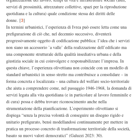
servizi di prossimità, attrezzature collettive, spazi per la riproduzione
quotidiana e la cultura) quale condizione stessa dei diritti delle
donne.
[
]
3
In termini urbanistici, l’esperienza di Ivrea può essere letta come una
prefigurazione di ciò che, nel decennio successivo, diventerà
progressivamente oggetto di codificazione pubblica: l’idea che i servizi
non siano un accessorio ’a valle’ della realizzazione dell’edificato ma
una componente strutturale della qualità insediativa urbana e della
giustizia sociale in cui coinvolgere e responsabilizzare l’impresa. In
questa chiave, l’esperienza olivettiana non coincide con un modello di
standard urbanistici in senso stretto ma contribuisce a consolidare – in
forma concreta e localizzata – una cultura del welfare socio-territoriale
che aiuta a comprendere come, nel passaggio 1946-1968, la domanda di
servizi legata alla vita quotidiana (e in particolare al lavoro femminile e
di cura) possa e debba trovare riconoscimento anche nella
strumentazione della pianificazione. L’esperimento olivettiano si
dispiega “senza la precisa volontà di conseguire un disegno rigido e
unitario prefigurato, bensì modellandosi continuamente per mettere in
pratica un processo concreto di trasformazione territoriale della società,
basato su nuovi valori democratici” (Galuzzi 2023: 30).