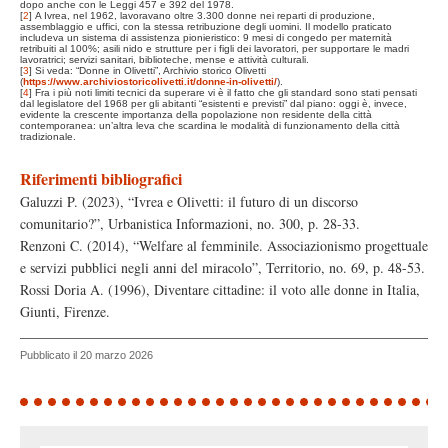
dopo anche con le Leggi 457 e 392 del 1978.
[
2
]
A Ivrea, nel 1962, lavoravano oltre 3.300 donne nei reparti di produzione,
assemblaggio e uffici, con la stessa retribuzione degli uomini. Il modello praticato
includeva un sistema di assistenza pionieristico: 9 mesi di congedo per maternità
retribuiti al 100%; asili nido e strutture per i figli dei lavoratori, per supportare le madri
lavoratrici; servizi sanitari, biblioteche, mense e attività culturali.
[
3
]
Si veda: “Donne in Olivetti”, Archivio storico Olivetti
(
https://www.archiviostoricolivetti.it/donne-in-olivetti/
).
[
4
]
Fra i più noti limiti tecnici da superare vi è il fatto che gli standard sono stati pensati
dal legislatore del 1968 per gli abitanti “esistenti e previsti” dal piano: oggi è, invece,
evidente la crescente importanza della popolazione non residente della città
contemporanea: un’altra leva che scardina le modalità di funzionamento della città
tradizionale.
Riferimenti bibliografici
Galuzzi P. (2023), “Ivrea e Olivetti: il futuro di un discorso
comunitario?”, Urbanistica Informazioni, no. 300, p. 28-33.
Renzoni C. (2014), “Welfare al femminile. Associazionismo progettuale
e servizi pubblici negli anni del miracolo”, Territorio, no. 69, p. 48-53.
Rossi Doria A. (1996), Diventare cittadine: il voto alle donne in Italia,
Giunti, Firenze.
Pubblicato il 20 marzo 2026