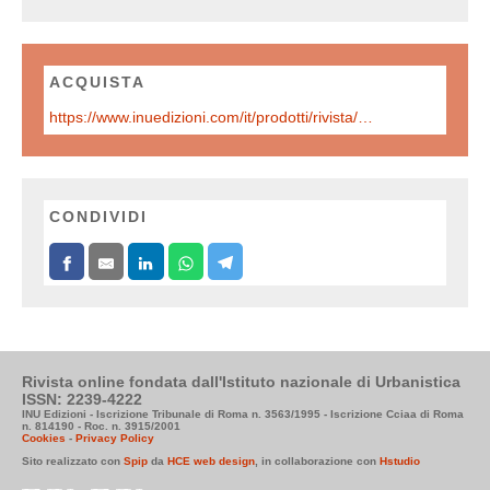
ACQUISTA
https://www.inuedizioni.com/it/prodotti/rivista/n-325-urbanistica-informazioni-gennaio-%E2%80%93-febbraio-2026
CONDIVIDI
Rivista online fondata dall'Istituto nazionale di Urbanistica
ISSN: 2239-4222
INU Edizioni - Iscrizione Tribunale di Roma n. 3563/1995 - Iscrizione Cciaa di Roma
n. 814190 - Roc. n. 3915/2001
Cookies
-
Privacy Policy
Sito realizzato con
Spip
da
HCE web design
, in collaborazione con
Hstudio