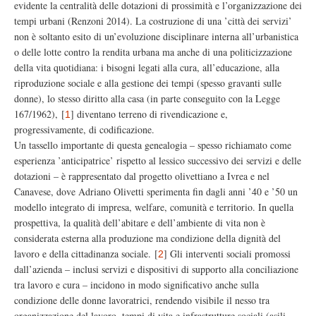
evidente la centralità delle dotazioni di prossimità e l’organizzazione dei
tempi urbani (Renzoni 2014). La costruzione di una ’città dei servizi’
non è soltanto esito di un’evoluzione disciplinare interna all’urbanistica
o delle lotte contro la rendita urbana ma anche di una politicizzazione
della vita quotidiana: i bisogni legati alla cura, all’educazione, alla
riproduzione sociale e alla gestione dei tempi (spesso gravanti sulle
donne), lo stesso diritto alla casa (in parte conseguito con la Legge
167/1962),
[
]
diventano terreno di rivendicazione e,
1
progressivamente, di codificazione.
Un tassello importante di questa genealogia – spesso richiamato come
esperienza ’anticipatrice’ rispetto al lessico successivo dei servizi e delle
dotazioni – è rappresentato dal progetto olivettiano a Ivrea e nel
Canavese, dove Adriano Olivetti sperimenta fin dagli anni ’40 e ’50 un
modello integrato di impresa, welfare, comunità e territorio. In quella
prospettiva, la qualità dell’abitare e dell’ambiente di vita non è
considerata esterna alla produzione ma condizione della dignità del
lavoro e della cittadinanza sociale.
[
]
Gli interventi sociali promossi
2
dall’azienda – inclusi servizi e dispositivi di supporto alla conciliazione
tra lavoro e cura – incidono in modo significativo anche sulla
condizione delle donne lavoratrici, rendendo visibile il nesso tra
organizzazione del lavoro, tempi di vita e infrastrutture sociali (asili,