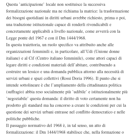
Questa ’anticipazione’ locale non sostituisce la successiva
formalizzazione nazionale ma ne richiama la matrice: la trasformazione
dei bisogni quotidiani in diritti urbani avrebbe richiesto, prima o poi,
una traduzione istituzionale capace di renderli rivendicabili e
concretamente applicabili a livello nazionale, come avverrà con la
Legge ponte del 1967 e con il Dm 1444/1968.
In questa traiettoria, un ruolo specifico va attribuito anche alle
organizzazioni femminili e, in particolare, all’Udi (Unione donne
italiane) e al Cif (Centro italiano femminile), come attori capaci di
legare diritti e condizioni materiali dell’abitare, contribuendo a
costruire un lessico e una domanda pubblica attorno alla necessità di
servizi urbani e spazi collettivi (Rossi Doria 1996). Il punto che si
intende sottolineare è che l’ampliamento della cittadinanza politica
(suffragio) abbia reso socialmente più ’udibile’ e istituzionalmente più
’negoziabile’ questa domanda: il diritto di voto certamente non ha
prodotto gli standard ma ha concorso a creare le condizioni per cui la
questione dei servizi urbani entrasse nel conflitto democratico e nelle
politiche pubbliche.
Il passaggio normativo del 1968 è, in tal senso, un atto di
formalizzazione: il Dm 1444/1968 stabilisce che, nella formazione o