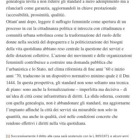
genealogia invita a non ridurre gli standard a mero adempimento ma a
rilanciarli come garanzia, aggiornandoli in chiave prestazionale
(accessibilità, prossimità, qualità).
Ottant’anni dopo, leggere il suffragio femminile come apertura di un
processo in cui la cittadinanza politica si intreccia con cittadinanza e
comunità urbana sottolinea come la trasformazione del ruolo delle
donne nella società del dopoguerra e la politicizzazione dei bisogni
della vita quotidiana abbiano reso centrale la questione dei servizi e
delle dotazioni collettive. L’azione dei movimenti e delle organizzazioni
femminili contribuisce a costruire una domanda pubblica che
l’urbanistica e lo Stato, nel clima riformista di fine anni ’60 e inizio
anni ’70, traducono in un dispositivo normativo minimo quale è il Dm
1444. In questa prospettiva, gli standard non sono soltanto una tecnica
di piano: sono anche la formalizzazione – imperfetta ma decisiva – di
un’idea di città come infrastruttura di diritti. La sfida odierna, coerente
con quella genealogia, non è abbandonare gli standard, ma aggiornarne
l’impianto affinché la città dei servizi sia misurabile non solo in
quantità, ma anche in qualità, cioè nelle condizioni concrete che
rendono effettivi i diritti nella vita quotidiana.
[
1
]
Successivamente il diritto alla casa sarà sostenuto con la L 865/1971 e alcuni anni