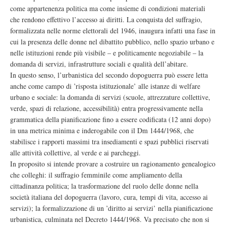
come appartenenza politica ma come insieme di condizioni materiali
che rendono effettivo l’accesso ai diritti. La conquista del suffragio,
formalizzata nelle norme elettorali del 1946, inaugura infatti una fase in
cui la presenza delle donne nel dibattito pubblico, nello spazio urbano e
nelle istituzioni rende più visibile – e politicamente negoziabile – la
domanda di servizi, infrastrutture sociali e qualità dell’abitare.
In questo senso, l’urbanistica del secondo dopoguerra può essere letta
anche come campo di ’risposta istituzionale’ alle istanze di welfare
urbano e sociale: la domanda di servizi (scuole, attrezzature collettive,
verde, spazi di relazione, accessibilità) entra progressivamente nella
grammatica della pianificazione fino a essere codificata (12 anni dopo)
in una metrica minima e inderogabile con il Dm 1444/1968, che
stabilisce i rapporti massimi tra insediamenti e spazi pubblici riservati
alle attività collettive, al verde e ai parcheggi.
In proposito si intende provare a costruire un ragionamento genealogico
che colleghi: il suffragio femminile come ampliamento della
cittadinanza politica; la trasformazione del ruolo delle donne nella
società italiana del dopoguerra (lavoro, cura, tempi di vita, accesso ai
servizi); la formalizzazione di un ’diritto ai servizi’ nella pianificazione
urbanistica, culminata nel Decreto 1444/1968. Va precisato che non si