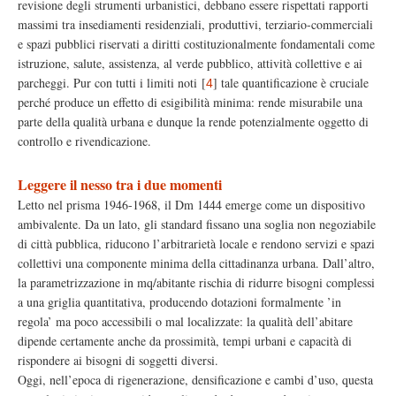
revisione degli strumenti urbanistici, debbano essere rispettati rapporti
massimi tra insediamenti residenziali, produttivi, terziario-commerciali
e spazi pubblici riservati a diritti costituzionalmente fondamentali come
istruzione, salute, assistenza, al verde pubblico, attività collettive e ai
parcheggi. Pur con tutti i limiti noti
[
]
tale quantificazione è cruciale
4
perché produce un effetto di esigibilità minima: rende misurabile una
parte della qualità urbana e dunque la rende potenzialmente oggetto di
controllo e rivendicazione.
Leggere il nesso tra i due momenti
Letto nel prisma 1946-1968, il Dm 1444 emerge come un dispositivo
ambivalente. Da un lato, gli standard fissano una soglia non negoziabile
di città pubblica, riducono l’arbitrarietà locale e rendono servizi e spazi
collettivi una componente minima della cittadinanza urbana. Dall’altro,
la parametrizzazione in mq/abitante rischia di ridurre bisogni complessi
a una griglia quantitativa, producendo dotazioni formalmente ’in
regola’ ma poco accessibili o mal localizzate: la qualità dell’abitare
dipende certamente anche da prossimità, tempi urbani e capacità di
rispondere ai bisogni di soggetti diversi.
Oggi, nell’epoca di rigenerazione, densificazione e cambi d’uso, questa