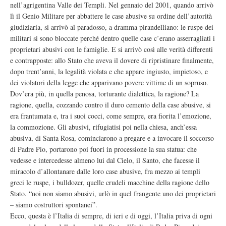
nell’agrigentina Valle dei Templi. Nel gennaio del 2001, quando arrivò
lì il Genio Militare per abbattere le case abusive su ordine dell’autorità
giudiziaria, si arrivò al paradosso, a dramma pirandelliano: le ruspe dei
militari si sono bloccate perché dentro quelle case c’erano asserragliati i
proprietari abusivi con le famiglie. E si arrivò così alle verità differenti
e contrapposte: allo Stato che aveva il dovere di ripristinare finalmente,
dopo trent’anni, la legalità violata e che appare ingiusto, impietoso, e
dei violatori della legge che apparivano povere vittime di un sopruso.
Dov’era più, in quella penosa, torturante dialettica, la ragione? La
ragione, quella, cozzando contro il duro cemento della case abusive, si
era frantumata e, tra i suoi cocci, come sempre, era fiorita l’emozione,
la commozione. Gli abusivi, rifugiatisi poi nella chiesa, anch’essa
abusiva, di Santa Rosa, cominciarono a pregare e a invocare il soccorso
di Padre Pio, portarono poi fuori in processione la sua statua: che
vedesse e intercedesse almeno lui dal Cielo, il Santo, che facesse il
miracolo d’allontanare dalle loro case abusive, fra mezzo ai templi
greci le ruspe, i bulldozer, quelle crudeli macchine della ragione dello
Stato. “noi non siamo abusivi, urlò in quel frangente uno dei proprietari
– siamo costruttori spontanei”.
Ecco, questa è l’Italia di sempre, di ieri e di oggi, l’Italia priva di ogni