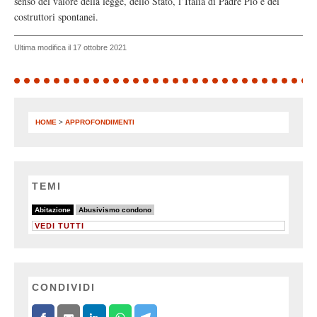
senso del valore della legge, dello Stato, l’Italia di Padre Pio e dei
costruttori spontanei.
Ultima modifica il 17 ottobre 2021
HOME
>
APPROFONDIMENTI
TEMI
8/8
3/8
Abitazione
Abusivismo condono
VEDI TUTTI
CONDIVIDI