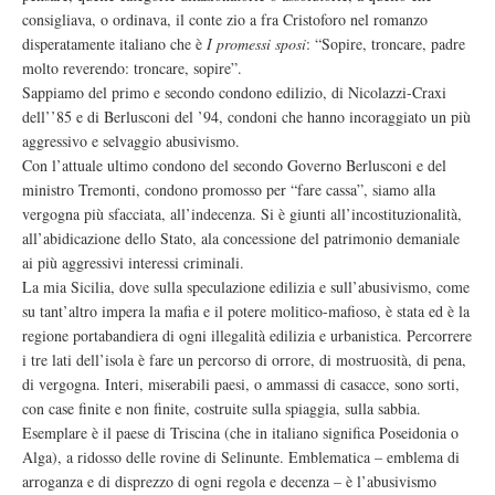
consigliava, o ordinava, il conte zio a fra Cristoforo nel romanzo
disperatamente italiano che è
I promessi sposi
: “Sopire, troncare, padre
molto reverendo: troncare, sopire”.
Sappiamo del primo e secondo condono edilizio, di Nicolazzi-Craxi
dell’’85 e di Berlusconi del ’94, condoni che hanno incoraggiato un più
aggressivo e selvaggio abusivismo.
Con l’attuale ultimo condono del secondo Governo Berlusconi e del
ministro Tremonti, condono promosso per “fare cassa”, siamo alla
vergogna più sfacciata, all’indecenza. Si è giunti all’incostituzionalità,
all’abidicazione dello Stato, ala concessione del patrimonio demaniale
ai più aggressivi interessi criminali.
La mia Sicilia, dove sulla speculazione edilizia e sull’abusivismo, come
su tant’altro impera la mafia e il potere molitico-mafioso, è stata ed è la
regione portabandiera di ogni illegalità edilizia e urbanistica. Percorrere
i tre lati dell’isola è fare un percorso di orrore, di mostruosità, di pena,
di vergogna. Interi, miserabili paesi, o ammassi di casacce, sono sorti,
con case finite e non finite, costruite sulla spiaggia, sulla sabbia.
Esemplare è il paese di Triscina (che in italiano significa Poseidonia o
Alga), a ridosso delle rovine di Selinunte. Emblematica – emblema di
arroganza e di disprezzo di ogni regola e decenza – è l’abusivismo