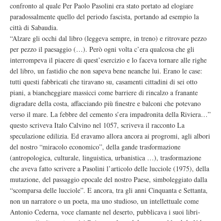
confronto al quale Per Paolo Pasolini era stato portato ad elogiare
paradossalmente quello del periodo fascista, portando ad esempio la
città di Sabaudia.
“Alzare gli occhi dal libro (leggeva sempre, in treno) e ritrovare pezzo
per pezzo il paesaggio (…). Però ogni volta c’era qualcosa che gli
interrompeva il piacere di quest’esercizio e lo faceva tornare alle righe
del libro, un fastidio che non sapeva bene neanche lui. Erano le case:
tutti questi fabbricati che tiravano su, casamenti cittadini di sei otto
piani, a biancheggiare massicci come barriere di rincalzo a franante
digradare della costa, affacciando più finestre e balconi che potevano
verso il mare. La febbre del cemento s’era impadronita della Riviera…”
questo scriveva Italo Calvino nel 1057, scriveva il racconto La
speculazione edilizia. Ed eravamo allora ancora ai progromi, agli albori
del nostro “miracolo economico”, della gande trasformazione
(antropologica, culturale, linguistica, urbanistica …), trasformazione
che aveva fatto scrivere a Pasolini l’articolo delle lucciole (1975), della
mutazione, del passaggio epocale del nostro Paese, simboleggiato dalla
“scomparsa delle lucciole”. E ancora, tra gli anni Cinquanta e Settanta,
non un narratore o un poeta, ma uno studioso, un intellettuale come
Antonio Cederna, voce clamante nel deserto, pubblicava i suoi libri-