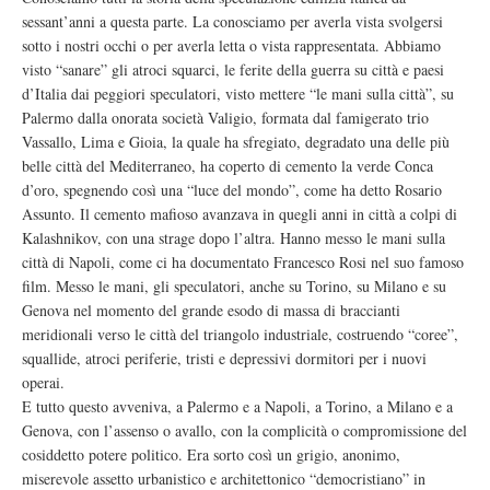
sessant’anni a questa parte. La conosciamo per averla vista svolgersi
sotto i nostri occhi o per averla letta o vista rappresentata. Abbiamo
visto “sanare” gli atroci squarci, le ferite della guerra su città e paesi
d’Italia dai peggiori speculatori, visto mettere “le mani sulla città”, su
Palermo dalla onorata società Valigio, formata dal famigerato trio
Vassallo, Lima e Gioia, la quale ha sfregiato, degradato una delle più
belle città del Mediterraneo, ha coperto di cemento la verde Conca
d’oro, spegnendo così una “luce del mondo”, come ha detto Rosario
Assunto. Il cemento mafioso avanzava in quegli anni in città a colpi di
Kalashnikov, con una strage dopo l’altra. Hanno messo le mani sulla
città di Napoli, come ci ha documentato Francesco Rosi nel suo famoso
film. Messo le mani, gli speculatori, anche su Torino, su Milano e su
Genova nel momento del grande esodo di massa di braccianti
meridionali verso le città del triangolo industriale, costruendo “coree”,
squallide, atroci periferie, tristi e depressivi dormitori per i nuovi
operai.
E tutto questo avveniva, a Palermo e a Napoli, a Torino, a Milano e a
Genova, con l’assenso o avallo, con la complicità o compromissione del
cosiddetto potere politico. Era sorto così un grigio, anonimo,
miserevole assetto urbanistico e architettonico “democristiano” in