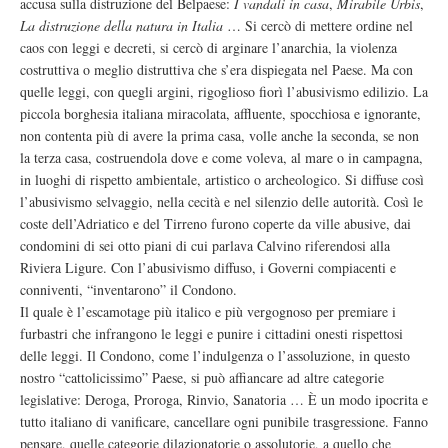
accusa sulla distruzione del Belpaese:
I vandali in casa
,
Mirabile Urbis
,
La distruzione della natura in Italia
… Si cercò di mettere ordine nel
caos con leggi e decreti, si cercò di arginare l’anarchia, la violenza
costruttiva o meglio distruttiva che s’era dispiegata nel Paese. Ma con
quelle leggi, con quegli argini, rigoglioso fiorì l’abusivismo edilizio. La
piccola borghesia italiana miracolata, affluente, spocchiosa e ignorante,
non contenta più di avere la prima casa, volle anche la seconda, se non
la terza casa, costruendola dove e come voleva, al mare o in campagna,
in luoghi di rispetto ambientale, artistico o archeologico. Si diffuse così
l’abusivismo selvaggio, nella cecità e nel silenzio delle autorità. Così le
coste dell’Adriatico e del Tirreno furono coperte da ville abusive, dai
condomini di sei otto piani di cui parlava Calvino riferendosi alla
Riviera Ligure. Con l’abusivismo diffuso, i Governi compiacenti e
conniventi, “inventarono” il Condono.
Il quale è l’escamotage più italico e più vergognoso per premiare i
furbastri che infrangono le leggi e punire i cittadini onesti rispettosi
delle leggi. Il Condono, come l’indulgenza o l’assoluzione, in questo
nostro “cattolicissimo” Paese, si può affiancare ad altre categorie
legislative: Deroga, Proroga, Rinvio, Sanatoria … È un modo ipocrita e
tutto italiano di vanificare, cancellare ogni punibile trasgressione. Fanno
pensare, quelle categorie dilazionatorie o assolutorie, a quello che