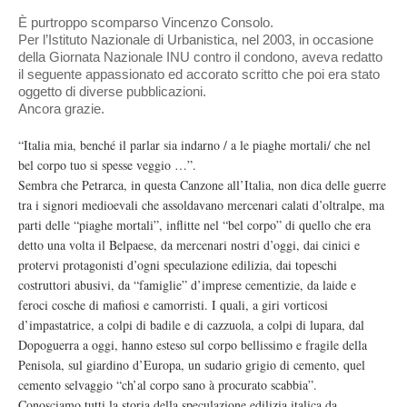
È purtroppo scomparso Vincenzo Consolo.
Per l’Istituto Nazionale di Urbanistica, nel 2003, in occasione
della Giornata Nazionale INU contro il condono, aveva redatto
il seguente appassionato ed accorato scritto che poi era stato
oggetto di diverse pubblicazioni.
Ancora grazie.
“Italia mia, benché il parlar sia indarno / a le piaghe mortali/ che nel
bel corpo tuo si spesse veggio …”.
Sembra che Petrarca, in questa Canzone all’Italia, non dica delle guerre
tra i signori medioevali che assoldavano mercenari calati d’oltralpe, ma
parti delle “piaghe mortali”, inflitte nel “bel corpo” di quello che era
detto una volta il Belpaese, da mercenari nostri d’oggi, dai cinici e
protervi protagonisti d’ogni speculazione edilizia, dai topeschi
costruttori abusivi, da “famiglie” d’imprese cementizie, da laide e
feroci cosche di mafiosi e camorristi. I quali, a giri vorticosi
d’impastatrice, a colpi di badile e di cazzuola, a colpi di lupara, dal
Dopoguerra a oggi, hanno esteso sul corpo bellissimo e fragile della
Penisola, sul giardino d’Europa, un sudario grigio di cemento, quel
cemento selvaggio “ch’al corpo sano à procurato scabbia”.
Conosciamo tutti la storia della speculazione edilizia italica da