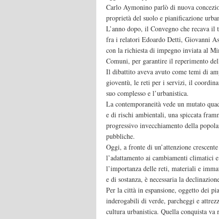
Carlo Aymonino parlò di nuova concezion
proprietà del suolo e pianificazione urban
L’anno dopo, il Convegno che recava il t
fra i relatori Edoardo Detti, Giovanni A
con la richiesta di impegno inviata al Mi
Comuni, per garantire il reperimento delle
Il dibattito aveva avuto come temi di ampi
gioventù, le reti per i servizi, il coordi
suo complesso e l’urbanistica.
La contemporaneità vede un mutato quadr
e di rischi ambientali, una spiccata framm
progressivo invecchiamento della popolaz
pubbliche.
Oggi, a fronte di un’attenzione crescente
l’adattamento ai cambiamenti climatici e s
l’importanza delle reti, materiali e immat
e di sostanza, è necessaria la declinazion
Per la città in espansione, oggetto dei pi
inderogabili di verde, parcheggi e attrez
cultura urbanistica. Quella conquista va r