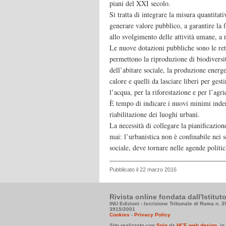
piani del XXI secolo.
Si tratta di integrare la misura quantitati
generare valore pubblico, a garantire la 
allo svolgimento delle attività umane, a 
Le nuove dotazioni pubbliche sono le ret
permettono la riproduzione di biodiversità
dell’abitare sociale, la produzione energe
calore e quelli da lasciare liberi per ges
l’acqua, per la riforestazione e per l’agric
È tempo di indicare i nuovi minimi indero
riabilitazione dei luoghi urbani.
La necessità di collegare la pianificazion
mai: l’urbanistica non è confinabile nei s
sociale, deve tornare nelle agende politic
Pubblicato il 22 marzo 2016
Rivista online fondata dall'Istitu
INU Edizioni - Iscrizione Tribunale di Roma n. 
3915/2001
Cookies
-
Privacy Policy
Sito realizzato con
Spip
da
HCE web design
, i