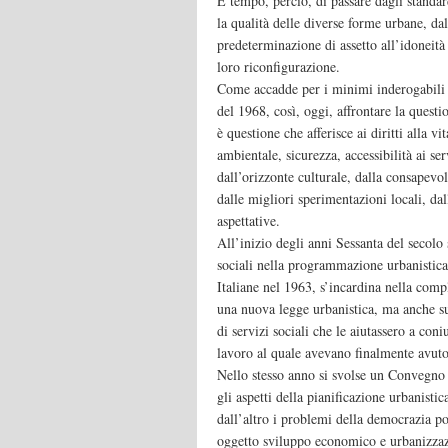
È tempo, perciò, di passare dagli standard
la qualità delle diverse forme urbane, dall
predeterminazione di assetto all’idoneità 
loro riconfigurazione.
Come accadde per i minimi inderogabili di
del 1968, così, oggi, affrontare la quest
è questione che afferisce ai diritti alla vi
ambientale, sicurezza, accessibilità ai se
dall’orizzonte culturale, dalla consapevo
dalle migliori sperimentazioni locali, dal
aspettative.
All’inizio degli anni Sessanta del secolo s
sociali nella programmazione urbanistic
Italiane nel 1963, s’incardina nella compl
una nuova legge urbanistica, ma anche su
di servizi sociali che le aiutassero a co
lavoro al quale avevano finalmente avuto
Nello stesso anno si svolse un Convegno d
gli aspetti della pianificazione urbanistic
dall’altro i problemi della democrazia p
oggetto sviluppo economico e urbanizza