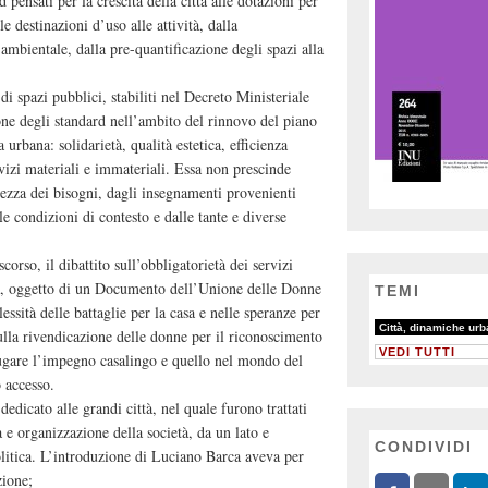
 pensati per la crescita della città alle dotazioni per
e destinazioni d’uso alle attività, dalla
ambientale, dalla pre-quantificazione degli spazi alla
 spazi pubblici, stabiliti nel Decreto Ministeriale
ione degli standard nell’ambito del rinnovo del piano
ta urbana: solidarietà, qualità estetica, efficienza
rvizi materiali e immateriali. Essa non prescinde
lezza dei bisogni, dagli insegnamenti provenienti
le condizioni di contesto e dalle tante e diverse
corso, il dibattito sull’obbligatorietà dei servizi
a, oggetto di un Documento dell’Unione delle Donne
TEMI
essità delle battaglie per la casa e nelle speranze per
81/81
22/81
50/81
Città, dinamiche ur
lla rivendicazione delle donne per il riconoscimento
VEDI TUTTI
niugare l’impegno casalingo e quello nel mondo del
 accesso.
edicato alle grandi città, nel quale furono trattati
a e organizzazione della società, da un lato e
CONDIVIDI
olitica. L’introduzione di Luciano Barca aveva per
zione;