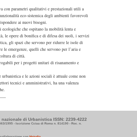
va con parametri qualitativi e prestazionali utili a
funzionalità eco-sistemica degli ambienti favorevoli
rispondere ai nuovi bisogni.
i ecologiche che ospitano la mobilità lenta e
, le opere di bonifica e di difesa dei suoli, i servizi
tica, gli spazi che servono per ridurre le isole di
tire le emergenze, quelli che servono per l’aria e
oltura di città.
gabili per i progetti unitari di risanamento e
e urbanistica e le azioni sociali è attuale come non
ettori tecnici e amministrativi, ha una valenza
he.
to nazionale di Urbanistica ISSN: 2239-4222
3563/1995 - Iscrizione Cciaa di Roma n. 814190 - Roc. n.
n collaborazione con
Hstudio