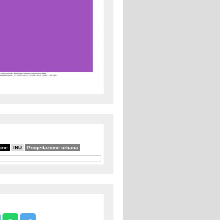
bane
INU
Progettazione urbana