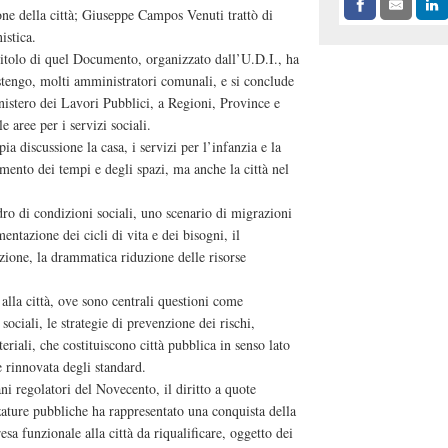
e della città; Giuseppe Campos Venuti trattò di
istica.
itolo di quel Documento, organizzato dall’U.D.I., ha
stengo, molti amministratori comunali, e si conclude
nistero dei Lavori Pubblici, a Regioni, Province e
 aree per i servizi sociali.
a discussione la casa, i servizi per l’infanzia e la
namento dei tempi e degli spazi, ma anche la città nel
o di condizioni sociali, uno scenario di migrazioni
entazione dei cicli di vita e dei bisogni, il
ione, la drammatica riduzione delle risorse
 alla città, ove sono centrali questioni come
ociali, le strategie di prevenzione dei rischi,
eriali, che costituiscono città pubblica in senso lato
e rinnovata degli standard.
ani regolatori del Novecento, il diritto a quote
zature pubbliche ha rappresentato una conquista della
esa funzionale alla città da riqualificare, oggetto dei