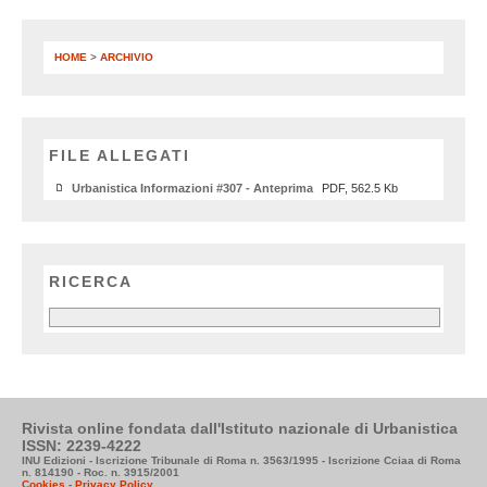
HOME
>
ARCHIVIO
FILE ALLEGATI
Urbanistica Informazioni #307 - Anteprima
PDF, 562.5 Kb
RICERCA
Rivista online fondata dall'Istituto nazionale di Urbanistica
ISSN: 2239-4222
INU Edizioni - Iscrizione Tribunale di Roma n. 3563/1995 - Iscrizione Cciaa di Roma
n. 814190 - Roc. n. 3915/2001
Cookies
-
Privacy Policy